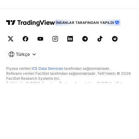
İNSANLAR TARAFINDAN YAPILDI
Türkçe
Piyasa verileri
ICE Data Services
tarafından sağlanmaktadır.
Referans verileri FactSet tarafından sağlanmaktadır. Telif Hakkı © 2026
FactSet Research Systems Inc.
Telif Hakkı © 2026, American Bankers Association. CUSIP Veri Tabanı
FactSet Research Systems Inc. tarafından sağlanmaktadır. Tüm hakları
saklıdır.
SEC dosyaları ve diğer belgeler
Quartr
tarafından sağlanmaktadır.
© 2026 TradingView, Inc.
BIR ÜRÜNDEN DAHA FAZLASI
ARAÇLAR & ABONELIKLER
Süpergrafikler
Özellikler
TAKIPÇI
Ücretlendirme