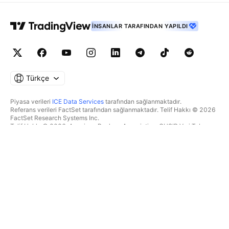
İNSANLAR TARAFINDAN YAPILDI
Türkçe
Piyasa verileri
ICE Data Services
tarafından sağlanmaktadır.
Referans verileri FactSet tarafından sağlanmaktadır. Telif Hakkı © 2026
FactSet Research Systems Inc.
Telif Hakkı © 2026, American Bankers Association. CUSIP Veri Tabanı
FactSet Research Systems Inc. tarafından sağlanmaktadır. Tüm hakları
saklıdır.
SEC dosyaları ve diğer belgeler
Quartr
tarafından sağlanmaktadır.
© 2026 TradingView, Inc.
BIR ÜRÜNDEN DAHA FAZLASI
ARAÇLAR & ABONELIKLER
Süpergrafikler
Özellikler
TAKIPÇI
Ücretlendirme
Piyasa verileri
Hisseler