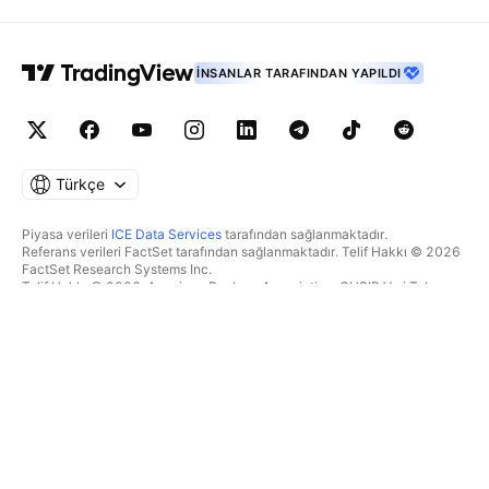
İNSANLAR TARAFINDAN YAPILDI
Türkçe
Piyasa verileri
ICE Data Services
tarafından sağlanmaktadır.
Referans verileri FactSet tarafından sağlanmaktadır. Telif Hakkı © 2026
FactSet Research Systems Inc.
Telif Hakkı © 2026, American Bankers Association. CUSIP Veri Tabanı
FactSet Research Systems Inc. tarafından sağlanmaktadır. Tüm hakları
saklıdır.
SEC dosyaları ve diğer belgeler
Quartr
tarafından sağlanmaktadır.
© 2026 TradingView, Inc.
BIR ÜRÜNDEN DAHA FAZLASI
ARAÇLAR & ABONELIKLER
Süpergrafikler
Özellikler
TAKIPÇI
Ücretlendirme