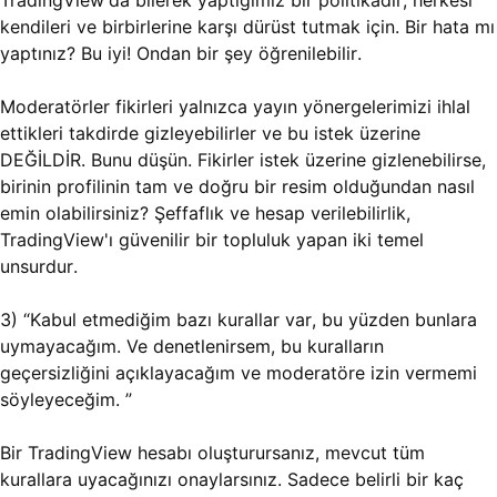
TradingView'da bilerek yaptığımız bir politikadır; herkesi
kendileri ve birbirlerine karşı dürüst tutmak için. Bir hata mı
yaptınız? Bu iyi! Ondan bir şey öğrenilebilir.
Moderatörler fikirleri yalnızca yayın yönergelerimizi ihlal
ettikleri takdirde gizleyebilirler ve bu istek üzerine
DEĞİLDİR. Bunu düşün. Fikirler istek üzerine gizlenebilirse,
birinin profilinin tam ve doğru bir resim olduğundan nasıl
emin olabilirsiniz? Şeffaflık ve hesap verilebilirlik,
TradingView'ı güvenilir bir topluluk yapan iki temel
unsurdur.
3) “Kabul etmediğim bazı kurallar var, bu yüzden bunlara
uymayacağım. Ve denetlenirsem, bu kuralların
geçersizliğini açıklayacağım ve moderatöre izin vermemi
söyleyeceğim. ”
Bir TradingView hesabı oluşturursanız, mevcut tüm
kurallara uyacağınızı onaylarsınız. Sadece belirli bir kaç