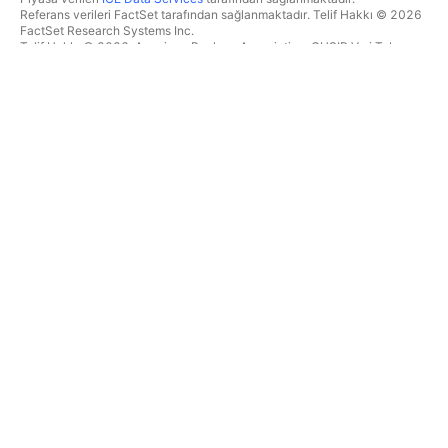
Referans verileri FactSet tarafından sağlanmaktadır. Telif Hakkı © 2026
FactSet Research Systems Inc.
Telif Hakkı © 2026, American Bankers Association. CUSIP Veri Tabanı
FactSet Research Systems Inc. tarafından sağlanmaktadır. Tüm hakları
saklıdır.
SEC dosyaları ve diğer belgeler
Quartr
tarafından sağlanmaktadır.
© 2026 TradingView, Inc.
BIR ÜRÜNDEN DAHA FAZLASI
ARAÇLAR & ABONELIKLER
Süpergrafikler
Özellikler
TAKIPÇI
Ücretlendirme
Piyasa verileri
Hisseler
Hediye planları
BYF
İŞLEM
Tahvil
Kripto paralar
Genel Bakış
CEX çiftleri
Aracı kurum
DEX çiftleri
Aracı kurum karşılaştırması
Pine
The Leap
ISI HARITALARI
ÖZEL TEKLIFLER
Hisseler
CME Grubu vadeli işlemleri
BYF
Eurex vadeli işlemleri
Kripto paralar
ABD hisse paketi
TAKVIMLER
ŞIRKET HAKKINDA