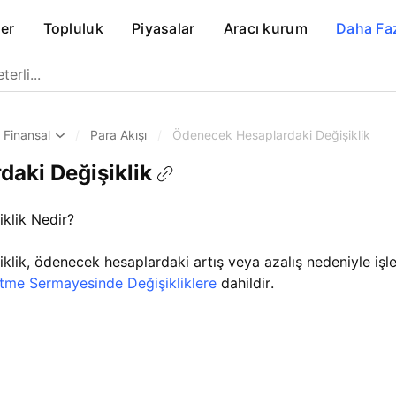
er
Topluluk
Piyasalar
Aracı kurum
Daha Fa
Finansal
/
Para Akışı
/
Ödenecek Hesaplardaki Değişiklik
aki Değişiklik
klik Nedir?
lik, ödenecek hesaplardaki artış veya azalış nedeniyle iş
etme Sermayesinde Değişikliklere
dahildir.