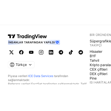
BIR ÜRÜNDEN
Süpergrafikl
İNSANLAR TARAFINDAN YAPILDI
TAKIPÇI
Hisseler
BYF
Tahvil
Türkçe
Kripto parala
CEX çiftleri
DEX çiftleri
Piyasa verileri
ICE Data Services
tarafından
Pine
sağlanmaktadır.
ISI HARITALAR
Referans verileri FactSet tarafından sağlanmaktadır. Telif
Hakkı © 2026 FactSet Research Systems Inc.
Hisseler
Telif Hakkı © 2026, American Bankers Association. CUSIP
BYF
Veri Tabanı FactSet Research Systems Inc. tarafından
Kripto parala
sağlanmaktadır. Tüm hakları saklıdır.
TAKVIMLER
SEC dosyaları ve diğer belgeler
Quartr
tarafından
sağlanmaktadır.
Ekonomik