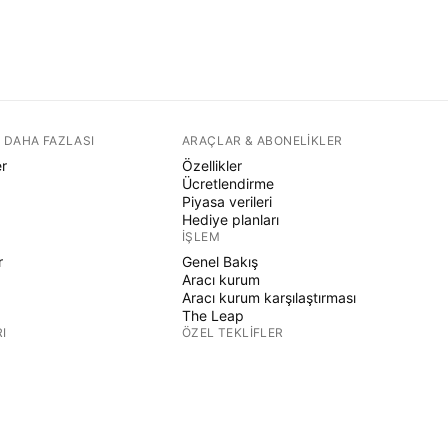
 DAHA FAZLASI
ARAÇLAR & ABONELIKLER
er
Özellikler
Ücretlendirme
Piyasa verileri
Hediye planları
İŞLEM
r
Genel Bakış
Aracı kurum
Aracı kurum karşılaştırması
The Leap
I
ÖZEL TEKLIFLER
CME Grubu vadeli işlemleri
Eurex vadeli işlemleri
r
ABD hisse paketi
ŞIRKET HAKKINDA
Biz kimiz