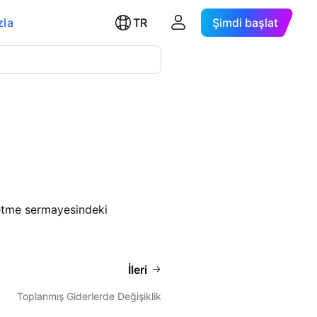
zla
TR
Şimdi başlat
letme sermayesindeki
İleri
Toplanmış Giderlerde Değişiklik