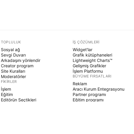
TOPLULUK
İŞ ÇÖZÜMLERI
Sosyal ağ
Widget'lar
Sevgi Duvarı
Grafik kütüphaneleri
Arkadaşını yönlendir
Lightweight Charts™
Creator program
Gelişmiş Grafikler
Site Kuralları
İşlem Platformu
Moderatörler
BÜYÜME FIRSATLARI
FIKIRLER
Reklam
İşlem
Aracı Kurum Entegrasyonu
Eğitim
Partner programı
Editörün Seçtikleri
Eğitim programı
PINE SCRIPT
Göstergeler & stratejiler
Sihirbazlar
Serbest çalışanlar
Ücretli Alanlar