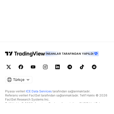
İNSANLAR TARAFINDAN YAPILDI
Türkçe
Piyasa verileri
ICE Data Services
tarafından sağlanmaktadır.
Referans verileri FactSet tarafından sağlanmaktadır. Telif Hakkı © 2026
FactSet Research Systems Inc.
Telif Hakkı © 2026, American Bankers Association. CUSIP Veri Tabanı
FactSet Research Systems Inc. tarafından sağlanmaktadır. Tüm hakları
saklıdır.