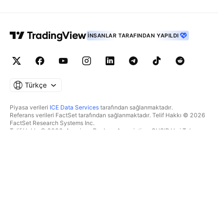
İNSANLAR TARAFINDAN YAPILDI
Türkçe
Piyasa verileri
ICE Data Services
tarafından sağlanmaktadır.
Referans verileri FactSet tarafından sağlanmaktadır. Telif Hakkı © 2026
FactSet Research Systems Inc.
Telif Hakkı © 2026, American Bankers Association. CUSIP Veri Tabanı
FactSet Research Systems Inc. tarafından sağlanmaktadır. Tüm hakları
saklıdır.
SEC dosyaları ve diğer belgeler
Quartr
tarafından sağlanmaktadır.
© 2026 TradingView, Inc.
BIR ÜRÜNDEN DAHA FAZLASI
ARAÇLAR & ABONELIKLER
Süpergrafikler
Özellikler
TAKIPÇI
Ücretlendirme