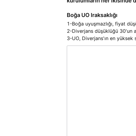
kurulumların her ikisinde d
Boğa UO Iraksaklığı
1-Boğa uyuşmazlığı, fiyat düş
2-Diverjans düşüklüğü 30'un al
3-UO, Diverjans'ın en yüksek s