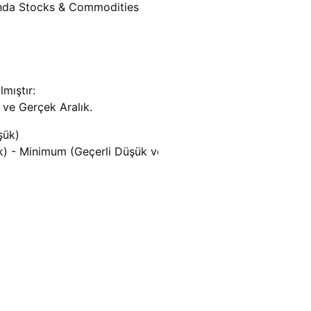
lında Stocks & Commodities
mıştır:
 ve Gerçek Aralık.
ük)

) - Minimum (Geçerli Düşük veya Önceki Kapat Arasındaki