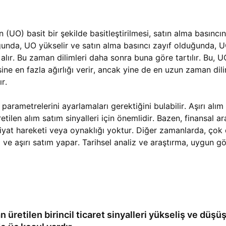
 (UO) basit bir şekilde basitleştirilmesi, satın alma basıncın
ğunda, UO yükselir ve satın alma basıncı zayıf olduğunda, 
alır. Bu zaman dilimleri daha sonra buna göre tartılır. Bu, U
e en fazla ağırlığı verir, ancak yine de en uzun zaman dili
r.
parametrelerini ayarlamaları gerektiğini bulabilir. Aşırı alım 
tilen alım satım sinyalleri için önemlidir. Bazen, finansal ara
i fiyat hareketi veya oynaklığı yoktur. Diğer zamanlarda, çok
m ve aşırı satım yapar. Tarihsel analiz ve araştırma, uygun g
 üretilen birincil ticaret sinyalleri yükseliş ve düşüş