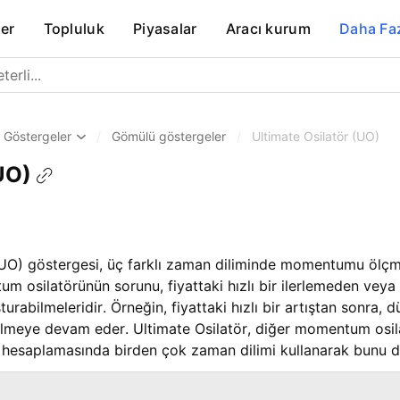
er
Topluluk
Piyasalar
Aracı kurum
Daha Fa
Göstergeler
/
Gömülü göstergeler
/
Ultimate Osilatör (UO)
UO)
UO) göstergesi, üç farklı zaman diliminde momentumu ölçmek
um osilatörünün sorunu, fiyattaki hızlı bir ilerlemeden veya
şturabilmeleridir. Örneğin, fiyattaki hızlı bir artıştan sonra, d
selmeye devam eder. Ultimate Osilatör, diğer momentum osila
ık hesaplamasında birden çok zaman dilimi kullanarak bunu d