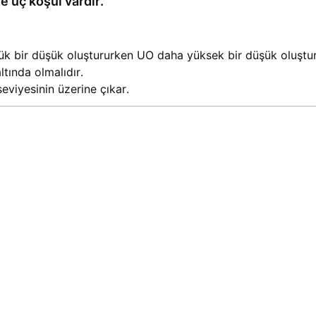
e üç koşul vardır.
ük bir düşük oluştururken UO daha yüksek bir düşük oluştur
tında olmalıdır.
eviyesinin üzerine çıkar.