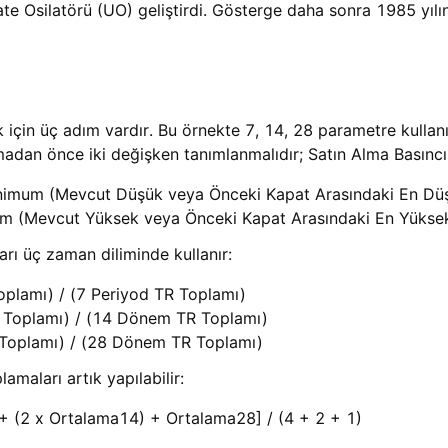
ate Osilatörü (UO) geliştirdi. Gösterge daha sonra 1985 yı
için üç adım vardır. Bu örnekte 7, 14, 28 parametre kullanıl
madan önce iki değişken tanımlanmalıdır; Satın Alma Basıncı
Minimum (Mevcut Düşük veya Önceki Kapat Arasındaki En Düş
m (Mevcut Yüksek veya Önceki Kapat Arasındaki En Yüksek
arı üç zaman diliminde kullanır:
plamı) / (7 Periyod TR Toplamı)

Toplamı) / (14 Dönem TR Toplamı)

Toplamı) / (28 Dönem TR Toplamı)
amaları artık yapılabilir:
+ (2 x Ortalama14) + Ortalama28] / (4 + 2 + 1)