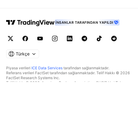
İNSANLAR TARAFINDAN YAPILDI
Türkçe
Piyasa verileri
ICE Data Services
tarafından sağlanmaktadır.
Referans verileri FactSet tarafından sağlanmaktadır. Telif Hakkı © 2026
FactSet Research Systems Inc.
Telif Hakkı © 2026, American Bankers Association. CUSIP Veri Tabanı
FactSet Research Systems Inc. tarafından sağlanmaktadır. Tüm hakları
saklıdır.
SEC dosyaları ve diğer belgeler
Quartr
tarafından sağlanmaktadır.
© 2026 TradingView, Inc.
BIR ÜRÜNDEN DAHA FAZLASI
ARAÇLAR & ABONELIKLER
Süpergrafikler
Özellikler
TAKIPÇI
Ücretlendirme