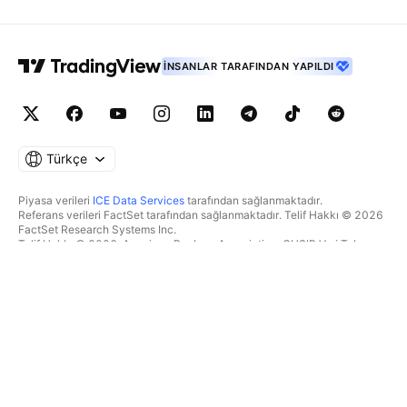
İNSANLAR TARAFINDAN YAPILDI
Türkçe
Piyasa verileri
ICE Data Services
tarafından sağlanmaktadır.
Referans verileri FactSet tarafından sağlanmaktadır. Telif Hakkı © 2026
FactSet Research Systems Inc.
Telif Hakkı © 2026, American Bankers Association. CUSIP Veri Tabanı
FactSet Research Systems Inc. tarafından sağlanmaktadır. Tüm hakları
saklıdır.
SEC dosyaları ve diğer belgeler
Quartr
tarafından sağlanmaktadır.
© 2026 TradingView, Inc.
BIR ÜRÜNDEN DAHA FAZLASI
ARAÇLAR & ABONELIKLER
Süpergrafikler
Özellikler
TAKIPÇI
Ücretlendirme