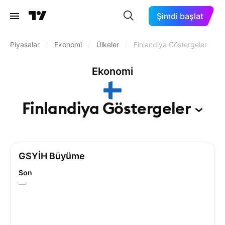
Şimdi başlat
Piyasalar
/
Ekonomi
/
Ülkeler
/
Finlandiya Göstergeler
Ekonomi
Finlandiya
Göstergeler
GSYİH Büyüme
Son
—