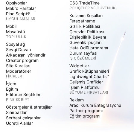
Opsiyonlar
C63 TradeTime
Makro Haritalar
POLIÇELER VE GÜVENLIK
Pine Script®
Kullanım Koşulları
UYGULAMALAR
Feragatname
Mobil
Gizlilik Politikası
Masaüstü
Çerezler Politikası
TOPLULUK
Erişilebilirlik Beyanı
Güvenlik ipuçları
Sosyal ağ
Hata Ödül programı
Sevgi Duvarı
Durum sayfası
Arkadaşını yönlendir
İŞ ÇÖZÜMLERI
Creator program
Site Kuralları
Widget'lar
Moderatörler
Grafik kütüphaneleri
FIKIRLER
Lightweight Charts™
Gelişmiş Grafikler
İşlem
İşlem Platformu
Eğitim
BÜYÜME FIRSATLARI
Editörün Seçtikleri
PINE SCRIPT
Reklam
Aracı Kurum Entegrasyonu
Göstergeler & stratejiler
Partner programı
Sihirbazlar
Eğitim programı
Serbest çalışanlar
Ücretli Alanlar