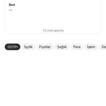
Son
—
10 yıllık geçmiş
GSYİH
İşçilik
Fiyatlar
Sağlık
Para
İşlem
De
Daha Fazla