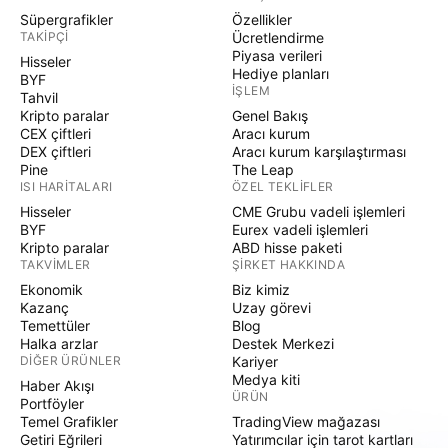
Süpergrafikler
Özellikler
TAKIPÇI
Ücretlendirme
Piyasa verileri
Hisseler
Hediye planları
BYF
İŞLEM
Tahvil
Kripto paralar
Genel Bakış
CEX çiftleri
Aracı kurum
DEX çiftleri
Aracı kurum karşılaştırması
Pine
The Leap
ISI HARITALARI
ÖZEL TEKLIFLER
Hisseler
CME Grubu vadeli işlemleri
BYF
Eurex vadeli işlemleri
Kripto paralar
ABD hisse paketi
TAKVIMLER
ŞIRKET HAKKINDA
Ekonomik
Biz kimiz
Kazanç
Uzay görevi
Temettüler
Blog
Halka arzlar
Destek Merkezi
DIĞER ÜRÜNLER
Kariyer
Medya kiti
Haber Akışı
ÜRÜN
Portföyler
Temel Grafikler
TradingView mağazası
Getiri Eğrileri
Yatırımcılar için tarot kartları