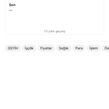
Son
—
10 yıllık geçmiş
GSYİH
İşçilik
Fiyatlar
Sağlık
Para
İşlem
De
Daha Fazla