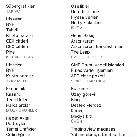
Süpergrafikler
Özellikler
TAKIPÇI
Ücretlendirme
Piyasa verileri
Hisseler
Hediye planları
BYF
İŞLEM
Tahvil
Kripto paralar
Genel Bakış
CEX çiftleri
Aracı kurum
DEX çiftleri
Aracı kurum karşılaştırması
Pine
The Leap
ISI HARITALARI
ÖZEL TEKLIFLER
Hisseler
CME Grubu vadeli işlemleri
BYF
Eurex vadeli işlemleri
Kripto paralar
ABD hisse paketi
TAKVIMLER
ŞIRKET HAKKINDA
Ekonomik
Biz kimiz
Kazanç
Uzay görevi
Temettüler
Blog
Halka arzlar
Destek Merkezi
DIĞER ÜRÜNLER
Kariyer
Medya kiti
Haber Akışı
ÜRÜN
Portföyler
Temel Grafikler
TradingView mağazası
Getiri Eğrileri
Yatırımcılar için tarot kartları