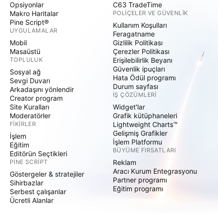
Opsiyonlar
C63 TradeTime
Makro Haritalar
POLIÇELER VE GÜVENLIK
Pine Script®
Kullanım Koşulları
UYGULAMALAR
Feragatname
Mobil
Gizlilik Politikası
Masaüstü
Çerezler Politikası
TOPLULUK
Erişilebilirlik Beyanı
Güvenlik ipuçları
Sosyal ağ
Hata Ödül programı
Sevgi Duvarı
Durum sayfası
Arkadaşını yönlendir
İŞ ÇÖZÜMLERI
Creator program
Site Kuralları
Widget'lar
Moderatörler
Grafik kütüphaneleri
FIKIRLER
Lightweight Charts™
Gelişmiş Grafikler
İşlem
İşlem Platformu
Eğitim
BÜYÜME FIRSATLARI
Editörün Seçtikleri
PINE SCRIPT
Reklam
Aracı Kurum Entegrasyonu
Göstergeler & stratejiler
Partner programı
Sihirbazlar
Eğitim programı
Serbest çalışanlar
Ücretli Alanlar