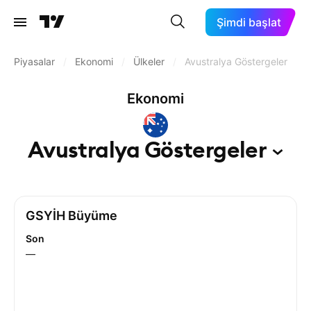
Şimdi başlat
Piyasalar
/
Ekonomi
/
Ülkeler
/
Avustralya Göstergeler
Ekonomi
Avustralya
Göstergeler
GSYİH Büyüme
Son
—