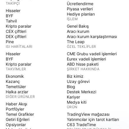
TAKIPÇI
Ücretlendirme
Piyasa verileri
Hisseler
Hediye planları
BYF
İŞLEM
Tahvil
Kripto paralar
Genel Bakış
CEX çiftleri
Aracı kurum
DEX çiftleri
Aracı kurum karşılaştırması
Pine
The Leap
ISI HARITALARI
ÖZEL TEKLIFLER
Hisseler
CME Grubu vadeli işlemleri
BYF
Eurex vadeli işlemleri
Kripto paralar
ABD hisse paketi
TAKVIMLER
ŞIRKET HAKKINDA
Ekonomik
Biz kimiz
Kazanç
Uzay görevi
Temettüler
Blog
Halka arzlar
Destek Merkezi
DIĞER ÜRÜNLER
Kariyer
Medya kiti
Haber Akışı
ÜRÜN
Portföyler
Temel Grafikler
TradingView mağazası
Getiri Eğrileri
Yatırımcılar için tarot kartları
Opsiyonlar
C63 TradeTime