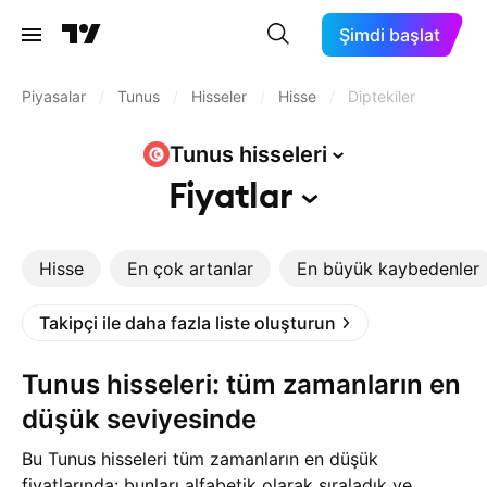
Şimdi başlat
Piyasalar
/
Tunus
/
Hisseler
/
Hisse
/
Diptekiler
Tunus
hisseleri
Fiyatlar
Hisse
En çok artanlar
En büyük kaybedenler
Takipçi ile daha fazla liste oluşturun
Tunus hisseleri: tüm zamanların en
düşük seviyesinde
Bu Tunus hisseleri tüm zamanların en düşük
fiyatlarında: bunları alfabetik olarak sıraladık ve