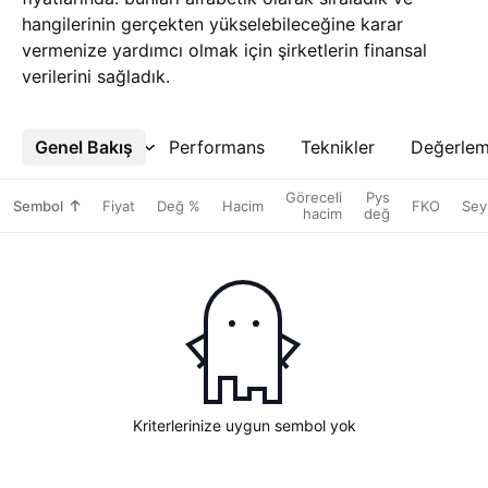
hangilerinin gerçekten yükselebileceğine karar
vermenize yardımcı olmak için şirketlerin finansal
verilerini sağladık.
Genel Bakış
Daha Fazla
Performans
Teknikler
Değerle
Göreceli
Pys
Sembol
Fiyat
Değ %
Hacim
FKO
Seyr
hacim
değ
Kriterlerinize uygun sembol yok