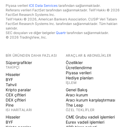
Piyasa verileri
ICE Data Services
tarafından sağlanmaktadır.
Referans verileri FactSet tarafından sağlanmaktadır. Telif Hakkı © 2026
FactSet Research Systems Inc.
Telif Hakkı © 2026, American Bankers Association. CUSIP Veri Tabanı
FactSet Research Systems Inc. tarafından sağlanmaktadır. Tüm hakları
saklıdır.
SEC dosyaları ve diğer belgeler
Quartr
tarafından sağlanmaktadır.
© 2026 TradingView, Inc.
BIR ÜRÜNDEN DAHA FAZLASI
ARAÇLAR & ABONELIKLER
Süpergrafikler
Özellikler
TAKIPÇI
Ücretlendirme
Piyasa verileri
Hisseler
Hediye planları
BYF
İŞLEM
Tahvil
Kripto paralar
Genel Bakış
CEX çiftleri
Aracı kurum
DEX çiftleri
Aracı kurum karşılaştırması
Pine
The Leap
ISI HARITALARI
ÖZEL TEKLIFLER
Hisseler
CME Grubu vadeli işlemleri
BYF
Eurex vadeli işlemleri