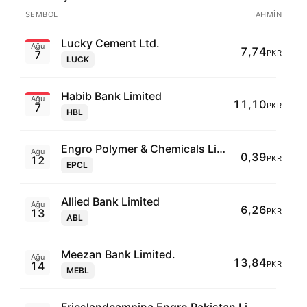
SEMBOL
TAHMIN
Lucky Cement Ltd.
Ağu
7,74
7
PKR
LUCK
Habib Bank Limited
Ağu
11,10
7
PKR
HBL
Engro Polymer & Chemicals Limited
Ağu
0,39
12
PKR
EPCL
Allied Bank Limited
Ağu
6,26
13
PKR
ABL
Meezan Bank Limited.
Ağu
13,84
14
PKR
MEBL