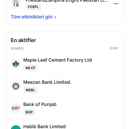
Frieslandcampina Engro Pakistan Limited
Ağu
—
19
FCEPL
Tüm etkinlikleri 
gör
En aktifler
SEMBOL
FIYAT
Maple Leaf Cement Factory Ltd
MLCF
Meezan Bank Limited.
MEBL
Bank of Punjab
BOP
Habib Bank Limited