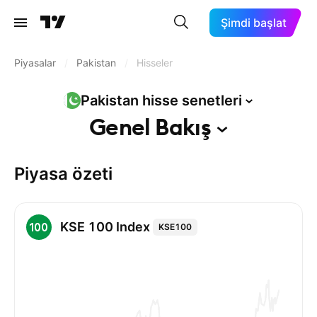
Şimdi başlat
Piyasalar
/
Pakistan
/
Hisseler
Pakistan hisse
senetleri
Genel
Bakış
Piyasa özeti
KSE 100 Index
KSE100