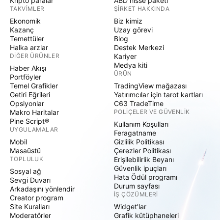
Kripto paralar
ABD hisse paketi
TAKVIMLER
ŞIRKET HAKKINDA
Ekonomik
Biz kimiz
Kazanç
Uzay görevi
Temettüler
Blog
Halka arzlar
Destek Merkezi
DIĞER ÜRÜNLER
Kariyer
Medya kiti
Haber Akışı
ÜRÜN
Portföyler
Temel Grafikler
TradingView mağazası
Getiri Eğrileri
Yatırımcılar için tarot kartları
Opsiyonlar
C63 TradeTime
Makro Haritalar
POLIÇELER VE GÜVENLIK
Pine Script®
Kullanım Koşulları
UYGULAMALAR
Feragatname
Mobil
Gizlilik Politikası
Masaüstü
Çerezler Politikası
TOPLULUK
Erişilebilirlik Beyanı
Güvenlik ipuçları
Sosyal ağ
Hata Ödül programı
Sevgi Duvarı
Durum sayfası
Arkadaşını yönlendir
İŞ ÇÖZÜMLERI
Creator program
Site Kuralları
Widget'lar
Moderatörler
Grafik kütüphaneleri