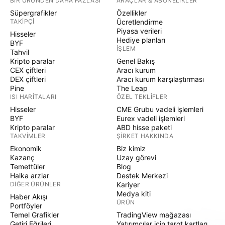
BIR ÜRÜNDEN DAHA FAZLASI
ARAÇLAR & ABONELIKLER
Süpergrafikler
Özellikler
TAKIPÇI
Ücretlendirme
Piyasa verileri
Hisseler
Hediye planları
BYF
İŞLEM
Tahvil
Kripto paralar
Genel Bakış
CEX çiftleri
Aracı kurum
DEX çiftleri
Aracı kurum karşılaştırması
Pine
The Leap
ISI HARITALARI
ÖZEL TEKLIFLER
Hisseler
CME Grubu vadeli işlemleri
BYF
Eurex vadeli işlemleri
Kripto paralar
ABD hisse paketi
TAKVIMLER
ŞIRKET HAKKINDA
Ekonomik
Biz kimiz
Kazanç
Uzay görevi
Temettüler
Blog
Halka arzlar
Destek Merkezi
DIĞER ÜRÜNLER
Kariyer
Medya kiti
Haber Akışı
ÜRÜN
Portföyler
Temel Grafikler
TradingView mağazası
Getiri Eğrileri
Yatırımcılar için tarot kartları