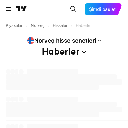
Şimdi başlat
Piyasalar
/
Norveç
/
Hisseler
/
Haberler
Norveç hisse
senetleri
Haberler