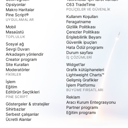
Opsiyonlar
C63 TradeTime
Makro Haritalar
POLIÇELER VE GÜVENLIK
Pine Script®
Kullanım Koşulları
UYGULAMALAR
Feragatname
Mobil
Gizlilik Politikası
Masaüstü
Çerezler Politikası
TOPLULUK
Erişilebilirlik Beyanı
Güvenlik ipuçları
Sosyal ağ
Hata Ödül programı
Sevgi Duvarı
Durum sayfası
Arkadaşını yönlendir
İŞ ÇÖZÜMLERI
Creator program
Site Kuralları
Widget'lar
Moderatörler
Grafik kütüphaneleri
FIKIRLER
Lightweight Charts™
Gelişmiş Grafikler
İşlem
İşlem Platformu
Eğitim
BÜYÜME FIRSATLARI
Editörün Seçtikleri
PINE SCRIPT
Reklam
Aracı Kurum Entegrasyonu
Göstergeler & stratejiler
Partner programı
Sihirbazlar
Eğitim programı
Serbest çalışanlar
Ücretli Alanlar