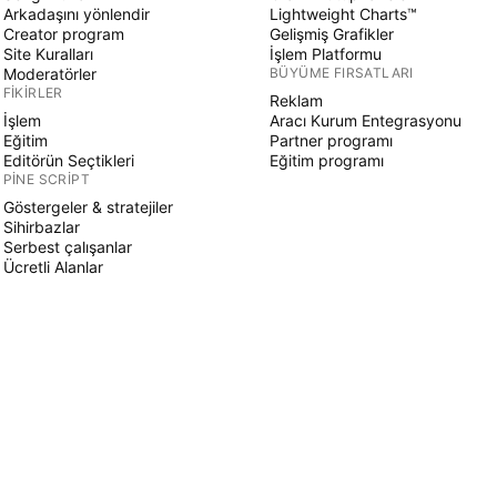
Arkadaşını yönlendir
Lightweight Charts™
Creator program
Gelişmiş Grafikler
Site Kuralları
İşlem Platformu
Moderatörler
BÜYÜME FIRSATLARI
FIKIRLER
Reklam
İşlem
Aracı Kurum Entegrasyonu
Eğitim
Partner programı
Editörün Seçtikleri
Eğitim programı
PINE SCRIPT
Göstergeler & stratejiler
Sihirbazlar
Serbest çalışanlar
Ücretli Alanlar