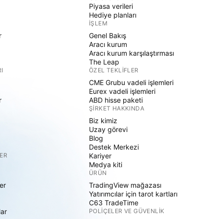
Piyasa verileri
Hediye planları
İŞLEM
r
Genel Bakış
Aracı kurum
Aracı kurum karşılaştırması
The Leap
I
ÖZEL TEKLIFLER
CME Grubu vadeli işlemleri
Eurex vadeli işlemleri
r
ABD hisse paketi
ŞIRKET HAKKINDA
Biz kimiz
Uzay görevi
Blog
Destek Merkezi
ER
Kariyer
Medya kiti
ÜRÜN
er
TradingView mağazası
Yatırımcılar için tarot kartları
C63 TradeTime
lar
POLIÇELER VE GÜVENLIK