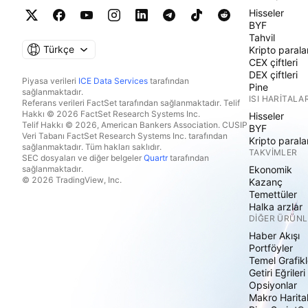
Hisseler
BYF
Tahvil
Türkçe
Kripto parala
CEX çiftleri
DEX çiftleri
Piyasa verileri
ICE Data Services
tarafından
Pine
sağlanmaktadır.
ISI HARITALAR
Referans verileri FactSet tarafından sağlanmaktadır. Telif
Hakkı © 2026 FactSet Research Systems Inc.
Hisseler
Telif Hakkı © 2026, American Bankers Association. CUSIP
BYF
Veri Tabanı FactSet Research Systems Inc. tarafından
Kripto parala
sağlanmaktadır. Tüm hakları saklıdır.
TAKVIMLER
SEC dosyaları ve diğer belgeler
Quartr
tarafından
sağlanmaktadır.
Ekonomik
© 2026 TradingView, Inc.
Kazanç
Temettüler
Halka arzlar
DIĞER ÜRÜNL
Haber Akışı
Portföyler
Temel Grafikl
Getiri Eğrileri
Opsiyonlar
Makro Harita