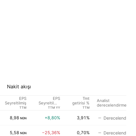
Nakit akışı
EPS
EPS
Tmt
Analist
Seyreltilmiş
Seyreltilmiş
getirisi %
derecelendirmesi
Büyüme
TTM
TTM YY
TTM
8,98
+8,80%
3,91%
Derecelendirme
NGN
5,58
−25,36%
0,70%
Derecelendirme
NGN