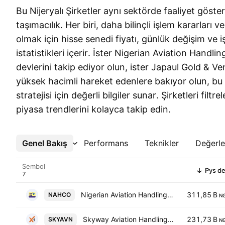
Bu Nijeryalı Şirketler aynı sektörde faaliyet göste
taşımacılık. Her biri, daha bilinçli işlem kararları
olmak için hisse senedi fiyatı, günlük değişim ve 
istatistikleri içerir. İster Nigerian Aviation Handli
devlerini takip ediyor olun, ister Japaul Gold & Ve
yüksek hacimli hareket edenlere bakıyor olun, bu l
stratejisi için değerli bilgiler sunar. Şirketleri filtre
piyasa trendlerini kolayca takip edin.
Genel Bakış
Daha Fazla
Performans
Teknikler
Değerl
Sembol
Pys d
Nigerian Aviation Handling Co. Plc
311,85 B
NAHCO
N
Skyway Aviation Handling Co. Plc
231,73 B
SKYAVN
N