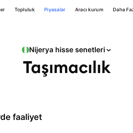
er
Topluluk
Piyasalar
Aracı kurum
Daha Fa
Nijerya hisse
senetleri
Taşımacılık