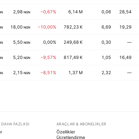
2,98
−0,67%
6,14 M
0,06
28,54
GN
NGN
18,00
−10,00%
782,23 K
6,69
19,29
GN
NGN
5,50
0,00%
249,68 K
0,30
—
GN
NGN
5,20
−9,57%
817,49 K
1,05
16,49
GN
NGN
2,15
−8,51%
1,37 M
2,32
—
GN
NGN
 DAHA FAZLASI
ARAÇLAR & ABONELIKLER
er
Özellikler
Ücretlendirme