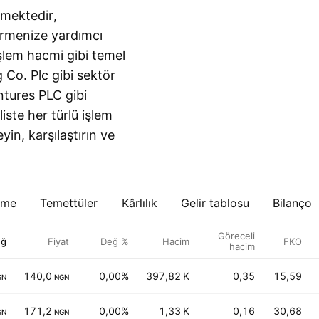
rmektedir,
 vermenize yardımcı
işlem hacmi gibi temel
ng Co. Plc gibi sektör
ntures PLC gibi
iste her türlü işlem
leyin, karşılaştırın ve
eme
Temettüler
Kârlılık
Gelir tablosu
Bilanço
Göreceli
eğ
Fiyat
Değ %
Hacim
FKO
hacim
140,0
0,00%
397,82 K
0,35
15,59
GN
NGN
171,2
0,00%
1,33 K
0,16
30,68
GN
NGN