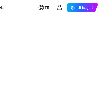
zla
TR
Şimdi başlat