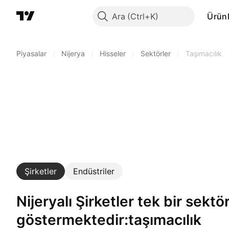
Ara
Ürünl
Piyasalar
/
Nijerya
/
Hisseler
/
Sektörler
/
Taşımacılık
Şirketler
Endüstriler
Nijeryalı Şirketler tek bir sektörde faaliyet
göstermektedir:taşımacılık