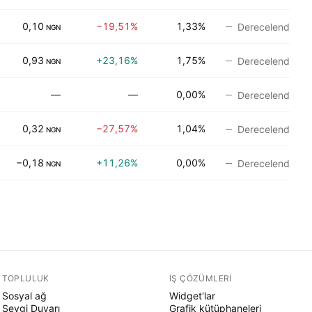
0,10
−19,51%
1,33%
Derecelendirme
NGN
0,93
+23,16%
1,75%
Derecelendirme
NGN
—
—
0,00%
Derecelendirme
0,32
−27,57%
1,04%
Derecelendirme
NGN
−0,18
+11,26%
0,00%
Derecelendirme
NGN
TOPLULUK
İŞ ÇÖZÜMLERI
Sosyal ağ
Widget'lar
Sevgi Duvarı
Grafik kütüphaneleri