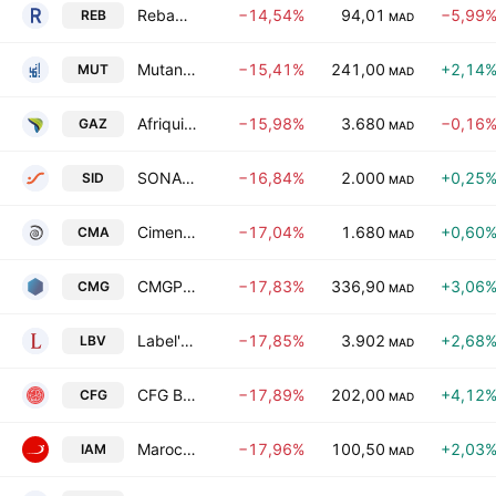
Rebab Company SA Limited
−14,54%
94,01
−5,99
REB
MAD
Mutandis SCA
−15,41%
241,00
+2,14
MUT
MAD
Afriquia Gaz
−15,98%
3.680
−0,16
GAZ
MAD
SONASID SA
−16,84%
2.000
+0,25
SID
MAD
Ciments du Maroc SA
−17,04%
1.680
+0,60
CMA
MAD
CMGP GROUP
−17,83%
336,90
+3,06
CMG
MAD
Label'Vie SA
−17,85%
3.902
+2,68
LBV
MAD
CFG Bank SA Class A
−17,89%
202,00
+4,12
CFG
MAD
Maroc Telecom SA
−17,96%
100,50
+2,03
IAM
MAD