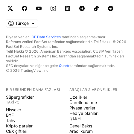
Türkçe
Piyasa verileri
ICE Data Services
tarafından sağlanmaktadır.
Referans verileri FactSet tarafından sağlanmaktadır. Telif Hakkı © 2026
FactSet Research Systems Inc.
Telif Hakkı © 2026, American Bankers Association. CUSIP Veri Tabanı
FactSet Research Systems Inc. tarafından sağlanmaktadır. Tüm hakları
saklıdır.
SEC dosyaları ve diğer belgeler
Quartr
tarafından sağlanmaktadır.
© 2026 TradingView, Inc.
BIR ÜRÜNDEN DAHA FAZLASI
ARAÇLAR & ABONELIKLER
Süpergrafikler
Özellikler
TAKIPÇI
Ücretlendirme
Piyasa verileri
Hisseler
Hediye planları
BYF
İŞLEM
Tahvil
Kripto paralar
Genel Bakış
CEX çiftleri
Aracı kurum