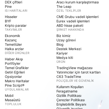
DEX çiftleri
Aracı kurum karşılaştırması
Pine
The Leap
ISI HARITALARI
ÖZEL TEKLIFLER
Hisseler
CME Grubu vadeli işlemleri
BYF
Eurex vadeli işlemleri
Kripto paralar
ABD hisse paketi
TAKVIMLER
ŞIRKET HAKKINDA
Ekonomik
Biz kimiz
Kazanç
Uzay görevi
Temettüler
Blog
Halka arzlar
Destek Merkezi
DIĞER ÜRÜNLER
Kariyer
Medya kiti
Haber Akışı
ÜRÜN
Portföyler
Temel Grafikler
TradingView mağazası
Getiri Eğrileri
Yatırımcılar için tarot kartları
Opsiyonlar
C63 TradeTime
Makro Haritalar
POLIÇELER VE GÜVENLIK
Pine Script®
Kullanım Koşulları
UYGULAMALAR
Feragatname
Mobil
Gizlilik Politikası
Masaüstü
Çerezler Politikası
TOPLULUK
Erişilebilirlik Beyanı
Güvenlik ipuçları