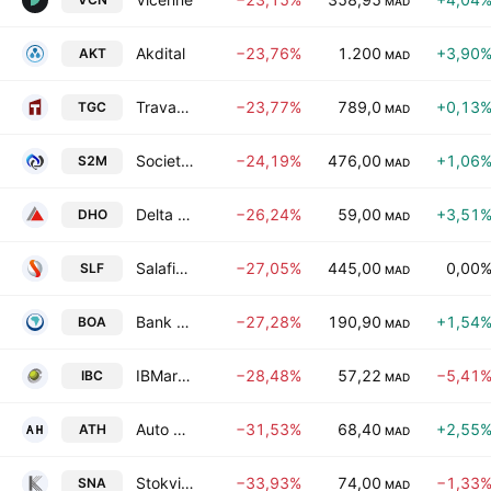
MAD
Akdital
−23,76%
1.200
+3,90
AKT
MAD
Travaux Generaux de Construction de Casablanca S.A.
−23,77%
789,0
+0,13
TGC
MAD
Societe Maghrebine de Monetique SA
−24,19%
476,00
+1,06
S2M
MAD
Delta Holding SA
−26,24%
59,00
+3,51
DHO
MAD
Salafin SA
−27,05%
445,00
0,00
SLF
MAD
Bank of Africa SA
−27,28%
190,90
+1,54
BOA
MAD
IBMaroc.com
−28,48%
57,22
−5,41
IBC
MAD
Auto Hall SA
−31,53%
68,40
+2,55
ATH
MAD
Stokvis Nord Afrique (Ste) SA
−33,93%
74,00
−1,33
SNA
MAD