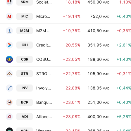
Societe de Realisations Mecaniques SA
−18,18%
450,00
−1,10
SRM
MAD
Microdata SA
−19,14%
752,0
+0,40
MIC
MAD
M2M Group SA
−19,75%
410,50
−0,35
M2M
MAD
Credit Immobilier et Hotelier SA
−20,55%
351,95
+2,61
CIH
MAD
COSUMAR SA
−22,05%
188,60
+1,40
CSR
MAD
STROC Industrie SA
−22,78%
195,90
−0,31
STR
MAD
Involys SA
−22,88%
138,05
+0,44
INV
MAD
Banque Centrale Populaire SA
−23,01%
251,00
+0,40
BCP
MAD
Alliances Developpement Immobiliere (Ste) SA
−23,08%
400,00
+5,26
ADI
MAD
Vicenne
−23,15%
358,95
+4,04
VCN