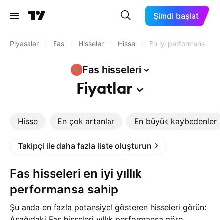
Şimdi başlat
Piyasalar
/
Fas
/
Hisseler
/
Hisse
/
En iyi performans
Fas
hisseleri
Fiyatlar
Hisse
En çok artanlar
En büyük kaybedenler
Takipçi ile daha fazla liste oluşturun
Fas hisseleri en iyi yıllık
performansa sahip
Şu anda en fazla potansiyel gösteren hisseleri görün:
Aşağıdaki Fas hisseleri yıllık performansa göre