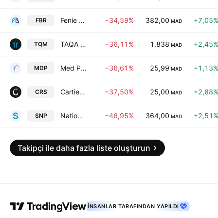
Fenie Brossette (Ste) SA
−34,59%
382,00
+7,05
FBR
MAD
TAQA Morocco SA
−36,11%
1.838
+2,45
TQM
MAD
Med Paper SA
−36,61%
25,99
+1,13
MDP
MAD
Cartier Saada SA
−37,50%
25,00
+2,88
CRS
MAD
Nationale d'Electrolyse et de Petrochimie (Ste) SA
−46,95%
364,00
+2,51
SNP
MAD
Takipçi ile daha fazla liste oluşturun
İNSANLAR TARAFINDAN YAPILDI