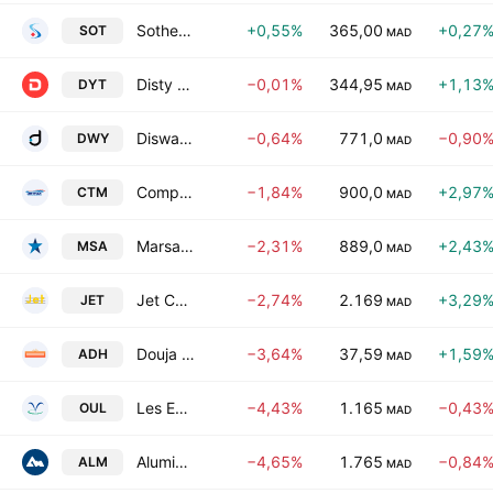
Sothema
+0,55%
365,00
+0,27
SOT
MAD
Disty Technologies SA
−0,01%
344,95
+1,13
DYT
MAD
Disway SA
−0,64%
771,0
−0,90
DWY
MAD
Compagnie de Transport au Maroc SA
−1,84%
900,0
+2,97
CTM
MAD
Marsa Maroc SA
−2,31%
889,0
+2,43
MSA
MAD
Jet Contractors SA
−2,74%
2.169
+3,29
JET
MAD
Douja Promotion Groupe Addoha SA
−3,64%
37,59
+1,59
ADH
MAD
Les Eaux Minerales d'Oulmes SA
−4,43%
1.165
−0,43
OUL
MAD
Aluminium du Maroc
−4,65%
1.765
−0,84
ALM
MAD