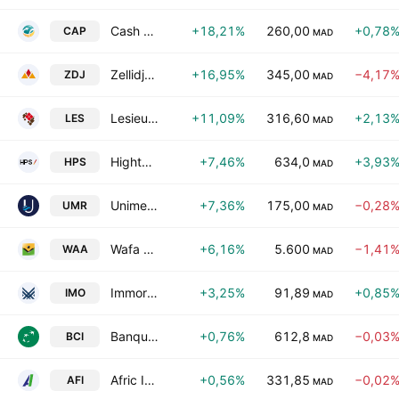
Cash plus S.A
+18,21%
260,00
+0,78
CAP
MAD
Zellidja (Ste) SA
+16,95%
345,00
−4,17
ZDJ
MAD
Lesieur Cristal SA
+11,09%
316,60
+2,13
LES
MAD
Hightech Payment Systems SA
+7,46%
634,0
+3,93
HPS
MAD
Unimer SA
+7,36%
175,00
−0,28
UMR
MAD
Wafa Assurance SA
+6,16%
5.600
−1,41
WAA
MAD
Immorente Invest SA
+3,25%
91,89
+0,85
IMO
MAD
Banque Marocaine pour le Commerce et l'Industrie
+0,76%
612,8
−0,03
BCI
MAD
Afric Industries SA
+0,56%
331,85
−0,02
AFI
MAD