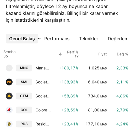
filtrelenmiştir, böylece 12 ay boyunca ne kadar
kazandıklarını görebilirsiniz. Bilinçli bir karar vermek
için istatistiklerini karşılaştırın.
Genel Bakış
Daha Fazla
Performans
Teknikler
Değerle
Sembol
Perf %
Fiyat
Değ 
1Y
Managem SA
+180,17%
1.625
+2,33
MNG
M
MAD
Societe Metallurgique d'Imiter SA
+138,93%
6.640
+2,11
SMI
MAD
Societe Generale des Travaux du Maroc
+58,89%
734,0
+4,86
GTM
MAD
Colorado SA
+28,59%
81,00
+2,79
COL
MAD
Residences Dar Saada S.A.
+23,41%
177,10
+4,24
RDS
MAD