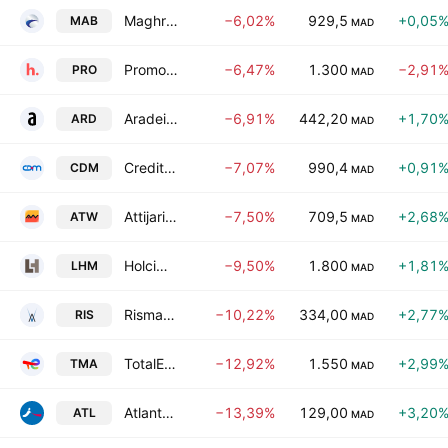
Maghrebail SA
−6,02%
929,5
+0,05
MAB
MAD
Promopharm SA
−6,47%
1.300
−2,91
PRO
MAD
Aradei Capital SA
−6,91%
442,20
+1,70
ARD
MAD
Credit du Maroc (Ste) SA
−7,07%
990,4
+0,91
CDM
MAD
Attijariwafa Bank SA
−7,50%
709,5
+2,68
ATW
MAD
Holcim Maroc S.A
−9,50%
1.800
+1,81
LHM
MAD
Risma SA
−10,22%
334,00
+2,77
RIS
MAD
TotalEnergies Marketing Maroc
−12,92%
1.550
+2,99
TMA
MAD
AtlantaSanad
−13,39%
129,00
+3,20
ATL
MAD