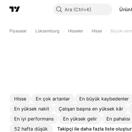
Ara
Ürünl
Piyasalar
/
Lüksemburg
/
Hisseler
/
Hisse
/
Büyük-ser
Hisse
En çok artanlar
En büyük kaybedenler
En yüksek nakit
Çalışan başına en yüksek kâr
En iyi performans
En yüksek gelir
En pahalısı
52 hafta düşük
Takipçi ile daha fazla liste oluştu