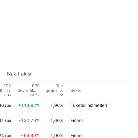
Nakit akışı
EPS
EPS
Tmt
Sektör
An
tilmiş
Seyreltilmiş
getirisi %
Büyüme
TTM
TTM YY
TTM
36
+113,92%
1,96%
Tüketici hizmetleri
EUR
41
−132,76%
1,66%
Finans
EUR
24
−69,90%
1,00%
Finans
EUR