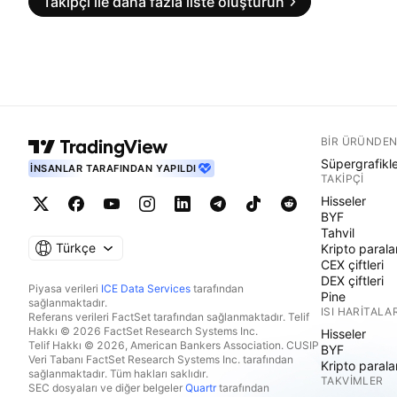
Takipçi ile daha fazla liste oluşturun
BIR ÜRÜNDEN
Süpergrafikl
İNSANLAR TARAFINDAN YAPILDI
TAKIPÇI
Hisseler
BYF
Tahvil
Türkçe
Kripto parala
CEX çiftleri
DEX çiftleri
Piyasa verileri
ICE Data Services
tarafından
Pine
sağlanmaktadır.
ISI HARITALAR
Referans verileri FactSet tarafından sağlanmaktadır. Telif
Hakkı © 2026 FactSet Research Systems Inc.
Hisseler
Telif Hakkı © 2026, American Bankers Association. CUSIP
BYF
Veri Tabanı FactSet Research Systems Inc. tarafından
Kripto parala
sağlanmaktadır. Tüm hakları saklıdır.
TAKVIMLER
SEC dosyaları ve diğer belgeler
Quartr
tarafından