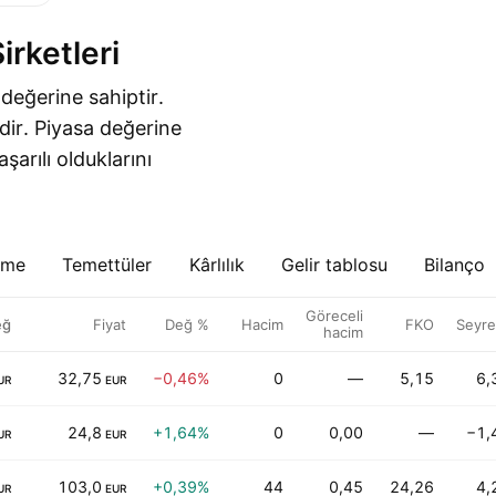
rketleri
değerine sahiptir.
ridir. Piyasa değerine
arılı olduklarını
eme
Temettüler
Kârlılık
Gelir tablosu
Bilanço
Göreceli
eğ
Fiyat
Değ %
Hacim
FKO
Seyrel
hacim
32,75
−0,46%
0
—
5,15
6,
UR
EUR
24,8
+1,64%
0
0,00
—
−1,
UR
EUR
103,0
+0,39%
44
0,45
24,26
4,
UR
EUR