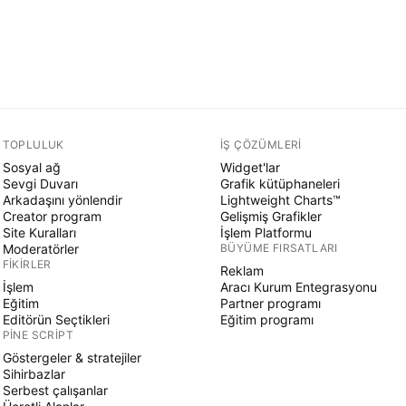
TOPLULUK
İŞ ÇÖZÜMLERI
Sosyal ağ
Widget'lar
Sevgi Duvarı
Grafik kütüphaneleri
Arkadaşını yönlendir
Lightweight Charts™
Creator program
Gelişmiş Grafikler
Site Kuralları
İşlem Platformu
Moderatörler
BÜYÜME FIRSATLARI
FIKIRLER
Reklam
İşlem
Aracı Kurum Entegrasyonu
Eğitim
Partner programı
Editörün Seçtikleri
Eğitim programı
PINE SCRIPT
Göstergeler & stratejiler
Sihirbazlar
Serbest çalışanlar