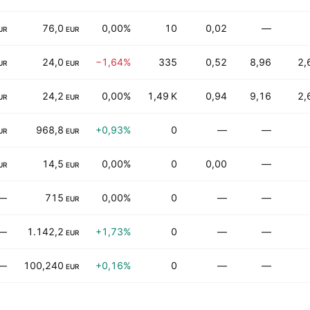
76,0
0,00%
10
0,02
—
UR
EUR
24,0
−1,64%
335
0,52
8,96
2,
UR
EUR
24,2
0,00%
1,49 K
0,94
9,16
2,
UR
EUR
968,8
+0,93%
0
—
—
UR
EUR
14,5
0,00%
0
0,00
—
UR
EUR
—
715
0,00%
0
—
—
EUR
—
1.142,2
+1,73%
0
—
—
EUR
—
100,240
+0,16%
0
—
—
EUR