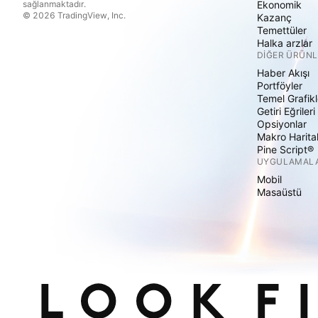
sağlanmaktadır.
Ekonomik
© 2026 TradingView, Inc.
Kazanç
Temettüler
Halka arzlar
DIĞER ÜRÜNL
Haber Akışı
Portföyler
Temel Grafikl
Getiri Eğrileri
Opsiyonlar
Makro Harita
Pine Script®
UYGULAMAL
Mobil
Masaüstü