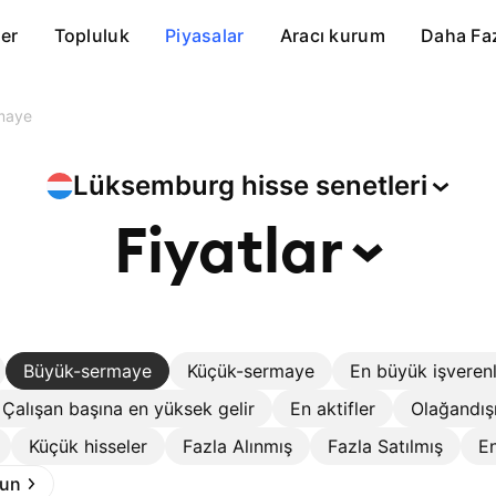
er
Topluluk
Piyasalar
Aracı kurum
Daha Fa
maye
Lüksemburg hisse
senetleri
Fiyatlar
Büyük-sermaye
Küçük-sermaye
En büyük işveren
Çalışan başına en yüksek gelir
En aktifler
Olağandış
Küçük hisseler
Fazla Alınmış
Fazla Satılmış
En
run