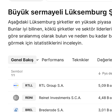
Büyük sermayeli Lüksemburg Şi
Aşağıdaki Lüksemburg şirketler en yüksek piyasa 
Bunlar iyi bilinen, köklü şirketler ve sektör liderle
göre sıralanmış olarak bulun ve neden bu kadar baş
görmek için istatistiklerini inceleyin.
Genel Bakış
Daha Fazla
Performans
Teknikler
Değerl
Sembol
Pys d
RTL Group S.A.
5,09 B
RTLL
E
Reinet Investments S.C.A.
4,48 B
REINI
E
Brederode S.A.
3,01 B
BREL
E