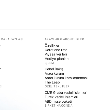
 DAHA FAZLASI
ARAÇLAR & ABONELIKLER
er
Özellikler
Ücretlendirme
Piyasa verileri
Hediye planları
İŞLEM
r
Genel Bakış
Aracı kurum
Aracı kurum karşılaştırması
The Leap
I
ÖZEL TEKLIFLER
CME Grubu vadeli işlemleri
Eurex vadeli işlemleri
r
ABD hisse paketi
ŞIRKET HAKKINDA