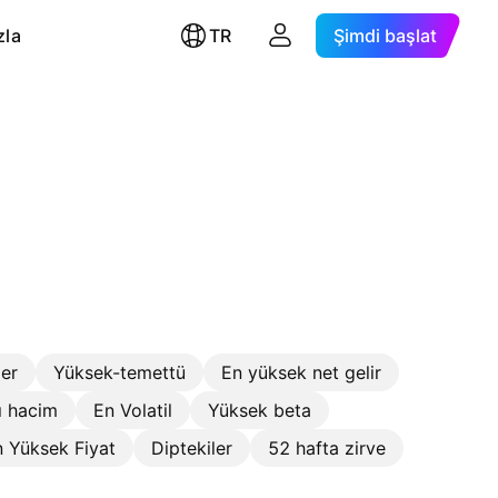
zla
TR
Şimdi başlat
ler
Yüksek-temettü
En yüksek net gelir
ı hacim
En Volatil
Yüksek beta
 Yüksek Fiyat
Diptekiler
52 hafta zirve