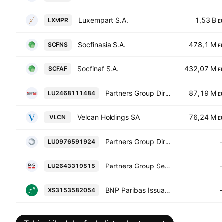
Luxempart S.A.
1,53 B
LXMPR
E
Socfinasia S.A.
478,1 M
SCFNS
E
Socfinaf S.A.
432,07 M
SOFAF
E
Partners Group Direct Equity V (EUR) S.C.A. SICAV-RAIF
87,19 M
LU2468111484
E
Velcan Holdings SA
76,24 M
VLCN
E
Partners Group Direct Mezzanine 2013 S.C.A. SICAR Class O
LU0976591924
Partners Group Secondary VIII (EUR) S.C.A. SICAV-RAIF
LU2643319515
BNP Paribas Issuance B.V. 24-OCT-2028
XS3153582054