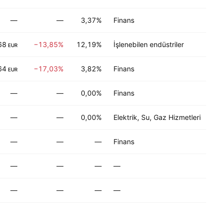
—
—
3,37%
Finans
68
−13,85%
12,19%
İşlenebilen endüstriler
EUR
64
−17,03%
3,82%
Finans
EUR
—
—
0,00%
Finans
—
—
0,00%
Elektrik, Su, Gaz Hizmetleri
—
—
—
Finans
—
—
—
—
—
—
—
—