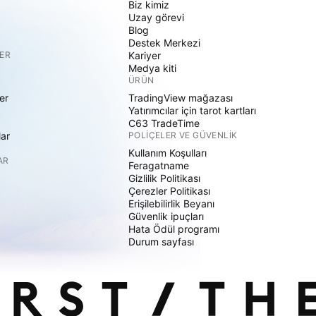
Biz kimiz
Uzay görevi
Blog
Destek Merkezi
ER
Kariyer
Medya kiti
ÜRÜN
er
TradingView mağazası
Yatırımcılar için tarot kartları
C63 TradeTime
lar
POLIÇELER VE GÜVENLIK
Kullanım Koşulları
AR
Feragatname
Gizlilik Politikası
Çerezler Politikası
Erişilebilirlik Beyanı
Güvenlik ipuçları
Hata Ödül programı
Durum sayfası