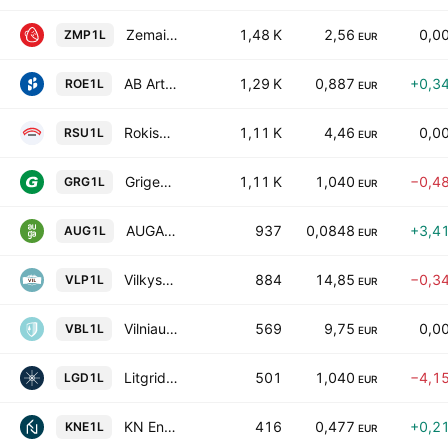
Zemaitijos Pienas AB
1,48 K
2,56
0,0
ZMP1L
EUR
AB Artea Bankas
1,29 K
0,887
+0,3
ROE1L
EUR
Rokiskio suris AB
1,11 K
4,46
0,0
RSU1L
EUR
Grigeo Group AB
1,11 K
1,040
−0,4
GRG1L
EUR
AUGA group AB
937
0,0848
+3,4
AUG1L
EUR
Vilkyskiu Pienine AB
884
14,85
−0,3
VLP1L
EUR
Vilniaus Baldai AB
569
9,75
0,0
VBL1L
EUR
Litgrid AB
501
1,040
−4,1
LGD1L
EUR
KN Energies AB
416
0,477
+0,2
KNE1L
EUR