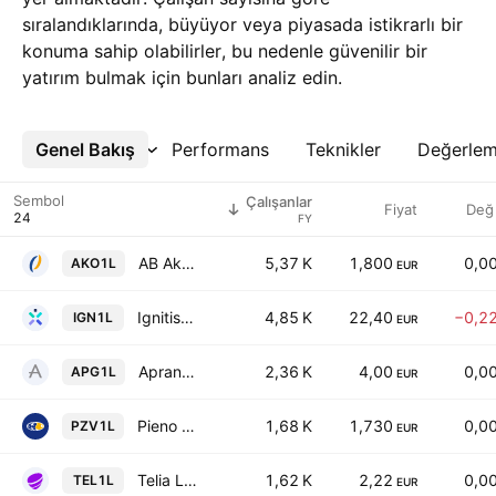
sıralandıklarında, büyüyor veya piyasada istikrarlı bir
konuma sahip olabilirler, bu nedenle güvenilir bir
yatırım bulmak için bunları analiz edin.
Genel Bakış
Daha Fazla
Performans
Teknikler
Değerle
Sembol
Çalışanlar
Fiyat
Değ
FY
AB Akola Group
5,37 K
1,800
0,0
AKO1L
EUR
Ignitis Grupe AB
4,85 K
22,40
−0,2
IGN1L
EUR
Apranga APB
2,36 K
4,00
0,0
APG1L
EUR
Pieno Zvaigzdes AB
1,68 K
1,730
0,0
PZV1L
EUR
Telia Lietuva AB
1,62 K
2,22
0,0
TEL1L
EUR