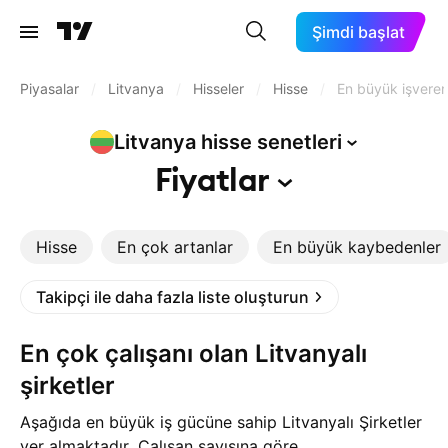
Şimdi başlat
Piyasalar
/
Litvanya
/
Hisseler
/
Hisse
/
En büyük işveren
Litvanya hisse
senetleri
Fiyatlar
Hisse
En çok artanlar
En büyük kaybedenler
Takipçi ile daha fazla liste oluşturun
En çok çalışanı olan Litvanyalı
şirketler
Aşağıda en büyük iş gücüne sahip Litvanyalı Şirketler
yer almaktadır. Çalışan sayısına göre