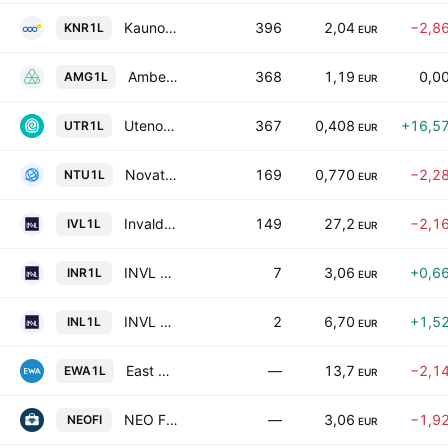
Kauno Energija AB
396
2,04
−2,8
KNR1L
EUR
Amber Grid AB
368
1,19
0,0
AMG1L
EUR
Utenos Trikotazas AB
367
0,408
+16,5
UTR1L
EUR
Novaturas AB
169
0,770
−2,2
NTU1L
EUR
Invalda INVL AB
149
27,2
−2,1
IVL1L
EUR
INVL Baltic Real Estate UTIB EUR
7
3,06
+0,6
INR1L
EUR
INVL Baltic Farmland AB
2
6,70
+1,5
INL1L
EUR
East West Agro AB
—
13,7
−2,1
EWA1L
EUR
NEO Finance AB
—
3,06
−1,9
NEOFI
EUR