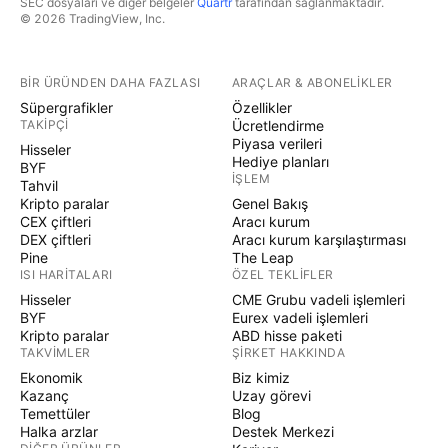
SEC dosyaları ve diğer belgeler
Quartr
tarafından sağlanmaktadır.
© 2026 TradingView, Inc.
BIR ÜRÜNDEN DAHA FAZLASI
ARAÇLAR & ABONELIKLER
Süpergrafikler
Özellikler
TAKIPÇI
Ücretlendirme
Piyasa verileri
Hisseler
Hediye planları
BYF
İŞLEM
Tahvil
Kripto paralar
Genel Bakış
CEX çiftleri
Aracı kurum
DEX çiftleri
Aracı kurum karşılaştırması
Pine
The Leap
ISI HARITALARI
ÖZEL TEKLIFLER
Hisseler
CME Grubu vadeli işlemleri
BYF
Eurex vadeli işlemleri
Kripto paralar
ABD hisse paketi
TAKVIMLER
ŞIRKET HAKKINDA
Ekonomik
Biz kimiz
Kazanç
Uzay görevi
Temettüler
Blog
Halka arzlar
Destek Merkezi