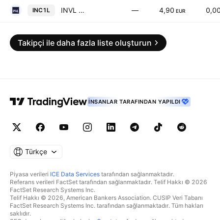
INVL Technology
—
4,90
0,0
INC1L
EUR
Takipçi ile daha fazla liste oluşturun
İNSANLAR TARAFINDAN YAPILDI
Türkçe
Piyasa verileri
ICE Data Services
tarafından sağlanmaktadır.
Referans verileri FactSet tarafından sağlanmaktadır. Telif Hakkı © 2026
FactSet Research Systems Inc.
Telif Hakkı © 2026, American Bankers Association. CUSIP Veri Tabanı
FactSet Research Systems Inc. tarafından sağlanmaktadır. Tüm hakları
saklıdır.