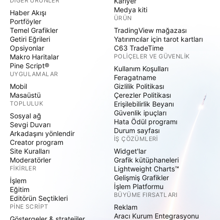
DIĞER ÜRÜNLER
Kariyer
Medya kiti
Haber Akışı
ÜRÜN
Portföyler
Temel Grafikler
TradingView mağazası
Getiri Eğrileri
Yatırımcılar için tarot kartları
Opsiyonlar
C63 TradeTime
Makro Haritalar
POLIÇELER VE GÜVENLIK
Pine Script®
Kullanım Koşulları
UYGULAMALAR
Feragatname
Mobil
Gizlilik Politikası
Masaüstü
Çerezler Politikası
TOPLULUK
Erişilebilirlik Beyanı
Güvenlik ipuçları
Sosyal ağ
Hata Ödül programı
Sevgi Duvarı
Durum sayfası
Arkadaşını yönlendir
İŞ ÇÖZÜMLERI
Creator program
Site Kuralları
Widget'lar
Moderatörler
Grafik kütüphaneleri
FIKIRLER
Lightweight Charts™
Gelişmiş Grafikler
İşlem
İşlem Platformu
Eğitim
BÜYÜME FIRSATLARI
Editörün Seçtikleri
PINE SCRIPT
Reklam
Aracı Kurum Entegrasyonu
Göstergeler & stratejiler