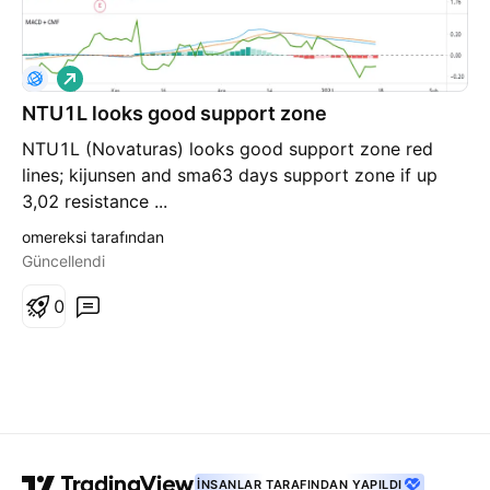
A
l
NTU1L looks good support zone
ı
ş
NTU1L (Novaturas) looks good support zone red
lines; kijunsen and sma63 days support zone if up
3,02 resistance ...
omereksi tarafından
Güncellendi
0
İNSANLAR TARAFINDAN YAPILDI