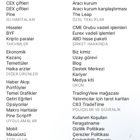
CEX çiftleri
Aracı kurum
DEX çiftleri
Aracı kurum karşılaştırması
Pine
The Leap
ISI HARITALARI
ÖZEL TEKLIFLER
Hisseler
CME Grubu vadeli işlemleri
BYF
Eurex vadeli işlemleri
Kripto paralar
ABD hisse paketi
TAKVIMLER
ŞIRKET HAKKINDA
Ekonomik
Biz kimiz
Kazanç
Uzay görevi
Temettüler
Blog
Halka arzlar
Destek Merkezi
DIĞER ÜRÜNLER
Kariyer
Medya kiti
Haber Akışı
ÜRÜN
Portföyler
Temel Grafikler
TradingView mağazası
Getiri Eğrileri
Yatırımcılar için tarot kartları
Opsiyonlar
C63 TradeTime
Makro Haritalar
POLIÇELER VE GÜVENLIK
Pine Script®
Kullanım Koşulları
UYGULAMALAR
Feragatname
Mobil
Gizlilik Politikası
Masaüstü
Çerezler Politikası
TOPLULUK
Erişilebilirlik Beyanı