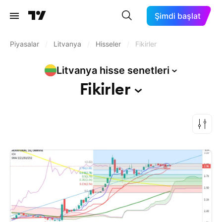
Şimdi başlat
Piyasalar
/
Litvanya
/
Hisseler
/
Fikirler
Litvanya hisse
senetleri
Fikirler