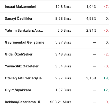
İnşaat Malzemeleri
10,8 B
1,04%
−7
KES
Sanayi Özellikleri
8,58 B
4,98%
0
KES
Yatırım Bankaları/Aracı Kurumlar
6,5 B
2,91%
−0
KES
Gayrimenkul Geliştirme
5,37 B
—
0
KES
Gıda: Özel/Şeker
3,48 B
—
−2
KES
Yayıncılık: Gazeteler
3,04 B
—
−0
KES
Oteller/Tatil Yerleri/Deniz Hatları
2,97 B
2,15%
+9
KES
Giyim/Ayakkabı
1,87 B
—
+2
KES
Reklam/Pazarlama Hizmetleri
903,21 M
—
−0
KES