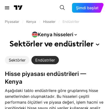
Şimdi başlat
Piyasalar
/
Kenya
/
Hisseler
/
Endüstriler
Kenya
hisseleri
Sektörler ve
endüstriler
Sektörler
Endüstriler
Hisse piyasası endüstrileri —
Kenya
Aşağıdaki tablo endüstrilere göre gruplanmış hisse
senetlerinden oluşmaktadır. Bu hisseleri çeşitli
performans ölçütleri ve piyasa değeri, işlem hacmi ve
içeriğindeki hisse sayısı gibi veriler kullanarak analiz