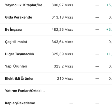
Yayıncılık: Kitaplar/Dergiler
800,97 M
—
+5
KES
Gıda Perakende
613,13 M
—
0
KES
Ev İnşaası
482,25 M
—
+5
KES
Çeşitli İmalat
343,64 M
—
0
KES
Diğer Taşımacılık
325,39 M
—
+1
KES
Yapı Ürünleri
323,2 M
—
0
KES
Elektrikli Ürünler
210 M
—
0
KES
Yatırım Fonları/Ortaklık Fonları
—
—
Kaplar/Paketleme
—
—