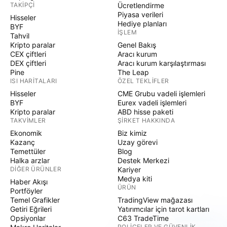
TAKIPÇI
Ücretlendirme
Piyasa verileri
Hisseler
Hediye planları
BYF
İŞLEM
Tahvil
Kripto paralar
Genel Bakış
CEX çiftleri
Aracı kurum
DEX çiftleri
Aracı kurum karşılaştırması
Pine
The Leap
ISI HARITALARI
ÖZEL TEKLIFLER
Hisseler
CME Grubu vadeli işlemleri
BYF
Eurex vadeli işlemleri
Kripto paralar
ABD hisse paketi
TAKVIMLER
ŞIRKET HAKKINDA
Ekonomik
Biz kimiz
Kazanç
Uzay görevi
Temettüler
Blog
Halka arzlar
Destek Merkezi
DIĞER ÜRÜNLER
Kariyer
Medya kiti
Haber Akışı
ÜRÜN
Portföyler
Temel Grafikler
TradingView mağazası
Getiri Eğrileri
Yatırımcılar için tarot kartları
Opsiyonlar
C63 TradeTime
POLIÇELER VE GÜVENLIK