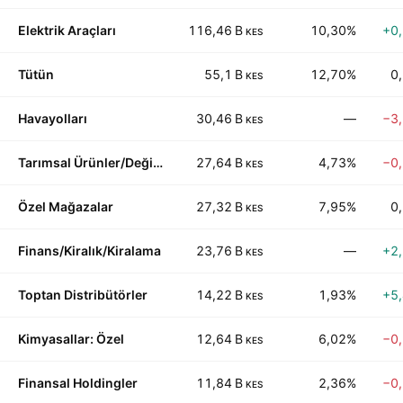
Elektrik Araçları
116,46 B
10,30%
+0
KES
Tütün
55,1 B
12,70%
0
KES
Havayolları
30,46 B
—
−3
KES
Tarımsal Ürünler/Değirmencilik
27,64 B
4,73%
−0
KES
Özel Mağazalar
27,32 B
7,95%
0
KES
Finans/Kiralık/Kiralama
23,76 B
—
+2
KES
Toptan Distribütörler
14,22 B
1,93%
+5
KES
Kimyasallar: Özel
12,64 B
6,02%
−0
KES
Finansal Holdingler
11,84 B
2,36%
−0
KES