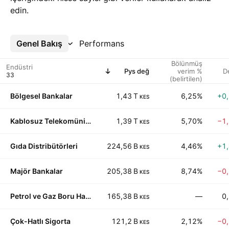
edin.
Genel Bakış
Daha Fazla
Performans
Bölünmüş
Endüstri
Pys değ
verim %
D
(belirtilen)
Bölgesel Bankalar
1,43 T
6,25%
+0
KES
Kablosuz Telekomünikasyon
1,39 T
5,70%
−1
KES
Gıda Distribütörleri
224,56 B
4,46%
+1
KES
Majör Bankalar
205,38 B
8,74%
−0
KES
Petrol ve Gaz Boru Hatları
165,38 B
—
0
KES
Çok-Hatlı Sigorta
121,2 B
2,12%
−0
KES