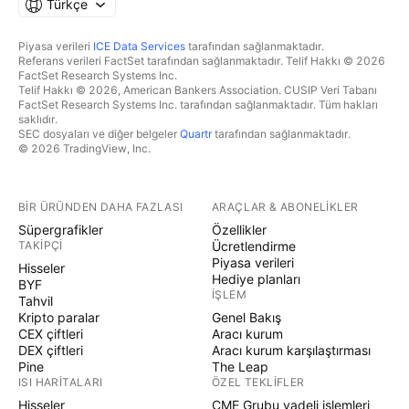
Türkçe
Piyasa verileri
ICE Data Services
tarafından sağlanmaktadır.
Referans verileri FactSet tarafından sağlanmaktadır. Telif Hakkı © 2026
FactSet Research Systems Inc.
Telif Hakkı © 2026, American Bankers Association. CUSIP Veri Tabanı
FactSet Research Systems Inc. tarafından sağlanmaktadır. Tüm hakları
saklıdır.
SEC dosyaları ve diğer belgeler
Quartr
tarafından sağlanmaktadır.
© 2026 TradingView, Inc.
BIR ÜRÜNDEN DAHA FAZLASI
ARAÇLAR & ABONELIKLER
Süpergrafikler
Özellikler
TAKIPÇI
Ücretlendirme
Piyasa verileri
Hisseler
Hediye planları
BYF
İŞLEM
Tahvil
Kripto paralar
Genel Bakış
CEX çiftleri
Aracı kurum
DEX çiftleri
Aracı kurum karşılaştırması
Pine
The Leap
ISI HARITALARI
ÖZEL TEKLIFLER
Hisseler
CME Grubu vadeli işlemleri