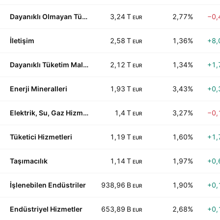
Dayanıklı Olmayan Tüketici Ürünleri
3,24 T
2,77%
−0,
EUR
İletişim
2,58 T
1,36%
+8,
EUR
Dayanıklı Tüketim Malları
2,12 T
1,34%
+1,
EUR
Enerji Mineralleri
1,93 T
3,43%
+0,
EUR
Elektrik, Su, Gaz Hizmetleri
1,4 T
3,27%
−0,
EUR
Tüketici Hizmetleri
1,19 T
1,60%
+1,
EUR
Taşımacılık
1,14 T
1,97%
+0,
EUR
İşlenebilen Endüstriler
938,96 B
1,90%
+0,
EUR
Endüstriyel Hizmetler
653,89 B
2,68%
+0,
EUR