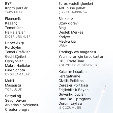
BYF
Eurex vadeli işlemleri
Kripto paralar
ABD hisse paketi
TAKVIMLER
ŞIRKET HAKKINDA
Ekonomik
Biz kimiz
Kazanç
Uzay görevi
Temettüler
Blog
Halka arzlar
Destek Merkezi
DIĞER ÜRÜNLER
Kariyer
Medya kiti
Haber Akışı
ÜRÜN
Portföyler
Temel Grafikler
TradingView mağazası
Getiri Eğrileri
Yatırımcılar için tarot kartları
Opsiyonlar
C63 TradeTime
Makro Haritalar
POLIÇELER VE GÜVENLIK
Pine Script®
Kullanım Koşulları
UYGULAMALAR
Feragatname
Mobil
Gizlilik Politikası
Masaüstü
Çerezler Politikası
TOPLULUK
Erişilebilirlik Beyanı
Güvenlik ipuçları
Sosyal ağ
Hata Ödül programı
Sevgi Duvarı
Durum sayfası
Arkadaşını yönlendir
İŞ ÇÖZÜMLERI
Creator program