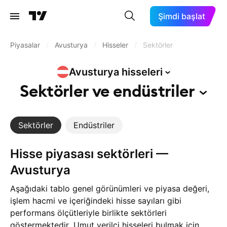
Şimdi başlat
Piyasalar
/
Avusturya
/
Hisseler
/
Sektörler
Avusturya
hisseleri
Sektörler ve
endüstriler
Sektörler
Endüstriler
Hisse piyasası sektörleri —
Avusturya
Aşağıdaki tablo genel görünümleri ve piyasa değeri,
işlem hacmi ve içeriğindeki hisse sayıları gibi
performans ölçütleriyle birlikte sektörleri
göstermektedir. Umut verilci hisseleri bulmak için