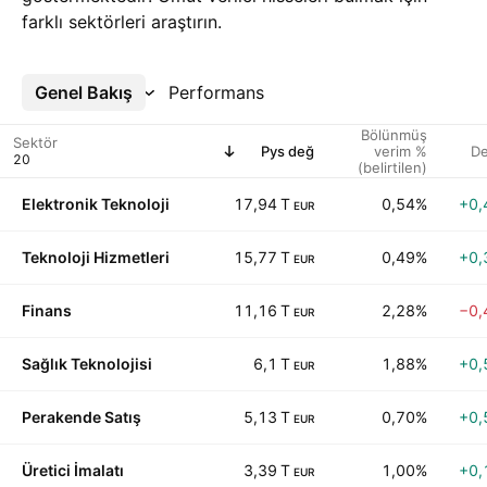
farklı sektörleri araştırın.
Genel Bakış
Daha Fazla
Performans
Bölünmüş
Sektör
Pys değ
verim %
D
(belirtilen)
Elektronik Teknoloji
17,94 T
0,54%
+0,
EUR
Teknoloji Hizmetleri
15,77 T
0,49%
+0,
EUR
Finans
11,16 T
2,28%
−0,
EUR
Sağlık Teknolojisi
6,1 T
1,88%
+0,
EUR
Perakende Satış
5,13 T
0,70%
+0,
EUR
Üretici İmalatı
3,39 T
1,00%
+0,
EUR