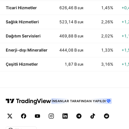
Ticari Hizmetler
626,46 B
1,45%
+0,
EUR
Sağlık Hizmetleri
523,14 B
2,26%
+1,
EUR
Dağıtım Servisleri
469,88 B
2,02%
+1,
EUR
Enerji-dışı Mineraller
444,08 B
1,33%
+1,
EUR
Çeşitli Hizmetler
1,87 B
3,16%
+1,
EUR
İNSANLAR TARAFINDAN YAPILDI