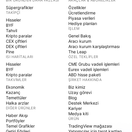
BIR ÜRÜNDEN DAHA FAZLASI
ARAÇLAR & ABONELIKLER
Süpergrafikler
Özellikler
TAKIPÇI
Ücretlendirme
Piyasa verileri
Hisseler
Hediye planları
BYF
İŞLEM
Tahvil
Kripto paralar
Genel Bakış
CEX çiftleri
Aracı kurum
DEX çiftleri
Aracı kurum karşılaştırması
Pine
The Leap
ISI HARITALARI
ÖZEL TEKLIFLER
Hisseler
CME Grubu vadeli işlemleri
BYF
Eurex vadeli işlemleri
Kripto paralar
ABD hisse paketi
TAKVIMLER
ŞIRKET HAKKINDA
Ekonomik
Biz kimiz
Kazanç
Uzay görevi
Temettüler
Blog
Halka arzlar
Destek Merkezi
DIĞER ÜRÜNLER
Kariyer
Medya kiti
Haber Akışı
ÜRÜN
Portföyler
Temel Grafikler
TradingView mağazası
Getiri Eğrileri
Yatırımcılar için tarot kartları