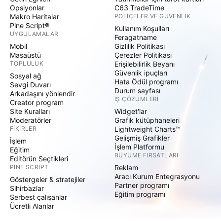
Opsiyonlar
C63 TradeTime
Makro Haritalar
POLIÇELER VE GÜVENLIK
Pine Script®
Kullanım Koşulları
UYGULAMALAR
Feragatname
Mobil
Gizlilik Politikası
Masaüstü
Çerezler Politikası
TOPLULUK
Erişilebilirlik Beyanı
Güvenlik ipuçları
Sosyal ağ
Hata Ödül programı
Sevgi Duvarı
Durum sayfası
Arkadaşını yönlendir
İŞ ÇÖZÜMLERI
Creator program
Site Kuralları
Widget'lar
Moderatörler
Grafik kütüphaneleri
FIKIRLER
Lightweight Charts™
Gelişmiş Grafikler
İşlem
İşlem Platformu
Eğitim
BÜYÜME FIRSATLARI
Editörün Seçtikleri
PINE SCRIPT
Reklam
Aracı Kurum Entegrasyonu
Göstergeler & stratejiler
Partner programı
Sihirbazlar
Eğitim programı
Serbest çalışanlar
Ücretli Alanlar