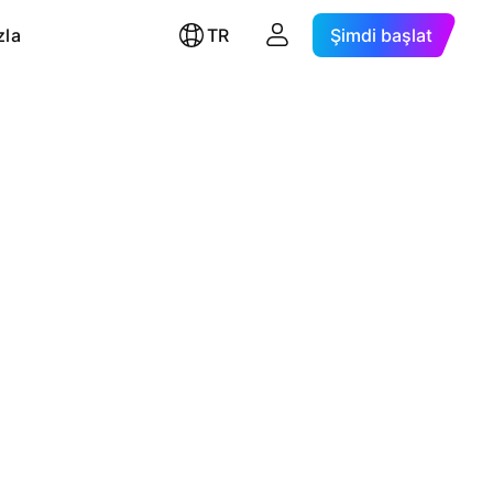
zla
TR
Şimdi başlat