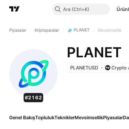
Ara
Ürünl
PLANET
Piyasalar
/
Kriptoparalar
/
/
Mevsimsellik
PLANET
PLANETUSD
Crypto 
#2162
Genel Bakış
Topluluk
Teknikler
Mevsimsellik
Piyasalar
Da