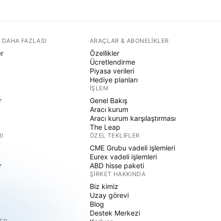
 DAHA FAZLASI
ARAÇLAR & ABONELIKLER
er
Özellikler
Ücretlendirme
Piyasa verileri
Hediye planları
İŞLEM
r
Genel Bakış
Aracı kurum
Aracı kurum karşılaştırması
The Leap
I
ÖZEL TEKLIFLER
CME Grubu vadeli işlemleri
Eurex vadeli işlemleri
r
ABD hisse paketi
ŞIRKET HAKKINDA
Biz kimiz
Uzay görevi
Blog
Destek Merkezi