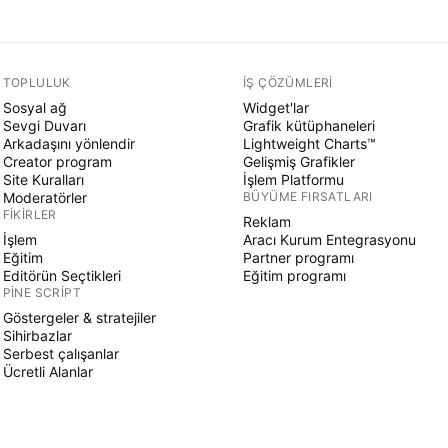
TOPLULUK
İŞ ÇÖZÜMLERI
Sosyal ağ
Widget'lar
Sevgi Duvarı
Grafik kütüphaneleri
Arkadaşını yönlendir
Lightweight Charts™
Creator program
Gelişmiş Grafikler
Site Kuralları
İşlem Platformu
Moderatörler
BÜYÜME FIRSATLARI
FIKIRLER
Reklam
İşlem
Aracı Kurum Entegrasyonu
Eğitim
Partner programı
Editörün Seçtikleri
Eğitim programı
PINE SCRIPT
Göstergeler & stratejiler
Sihirbazlar
Serbest çalışanlar
Ücretli Alanlar