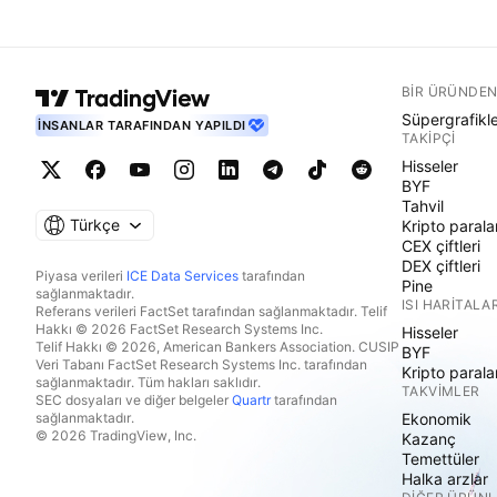
BIR ÜRÜNDEN
Süpergrafikl
İNSANLAR TARAFINDAN YAPILDI
TAKIPÇI
Hisseler
BYF
Tahvil
Türkçe
Kripto parala
CEX çiftleri
DEX çiftleri
Piyasa verileri
ICE Data Services
tarafından
Pine
sağlanmaktadır.
ISI HARITALAR
Referans verileri FactSet tarafından sağlanmaktadır. Telif
Hakkı © 2026 FactSet Research Systems Inc.
Hisseler
Telif Hakkı © 2026, American Bankers Association. CUSIP
BYF
Veri Tabanı FactSet Research Systems Inc. tarafından
Kripto parala
sağlanmaktadır. Tüm hakları saklıdır.
TAKVIMLER
SEC dosyaları ve diğer belgeler
Quartr
tarafından
sağlanmaktadır.
Ekonomik
© 2026 TradingView, Inc.
Kazanç
Temettüler
Halka arzlar