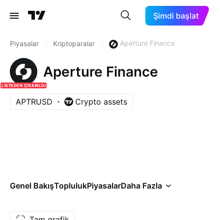
Şimdi başlat
Aperture Finance
Piyasalar
/
Kriptoparalar
/
Aperture Finance
LISTEDEN ÇIKARILDI
APTRUSD
Crypto assets
Genel Bakış
Topluluk
Piyasalar
Daha Fazla
Tam grafik