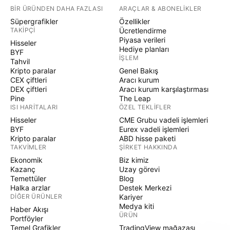
BIR ÜRÜNDEN DAHA FAZLASI
ARAÇLAR & ABONELIKLER
Süpergrafikler
Özellikler
TAKIPÇI
Ücretlendirme
Piyasa verileri
Hisseler
Hediye planları
BYF
İŞLEM
Tahvil
Kripto paralar
Genel Bakış
CEX çiftleri
Aracı kurum
DEX çiftleri
Aracı kurum karşılaştırması
Pine
The Leap
ISI HARITALARI
ÖZEL TEKLIFLER
Hisseler
CME Grubu vadeli işlemleri
BYF
Eurex vadeli işlemleri
Kripto paralar
ABD hisse paketi
TAKVIMLER
ŞIRKET HAKKINDA
Ekonomik
Biz kimiz
Kazanç
Uzay görevi
Temettüler
Blog
Halka arzlar
Destek Merkezi
DIĞER ÜRÜNLER
Kariyer
Medya kiti
Haber Akışı
ÜRÜN
Portföyler
Temel Grafikler
TradingView mağazası