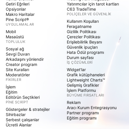
Getiri Eğrileri
Yatırımcılar için tarot kartları
Opsiyonlar
C63 TradeTime
Makro Haritalar
POLIÇELER VE GÜVENLIK
Pine Script®
Kullanım Koşulları
UYGULAMALAR
Feragatname
Mobil
Gizlilik Politikası
Masaüstü
Çerezler Politikası
TOPLULUK
Erişilebilirlik Beyanı
Güvenlik ipuçları
Sosyal ağ
Hata Ödül programı
Sevgi Duvarı
Durum sayfası
Arkadaşını yönlendir
İŞ ÇÖZÜMLERI
Creator program
Site Kuralları
Widget'lar
Moderatörler
Grafik kütüphaneleri
FIKIRLER
Lightweight Charts™
Gelişmiş Grafikler
İşlem
İşlem Platformu
Eğitim
BÜYÜME FIRSATLARI
Editörün Seçtikleri
PINE SCRIPT
Reklam
Aracı Kurum Entegrasyonu
Göstergeler & stratejiler
Partner programı
Sihirbazlar
Eğitim programı
Serbest çalışanlar
Ücretli Alanlar