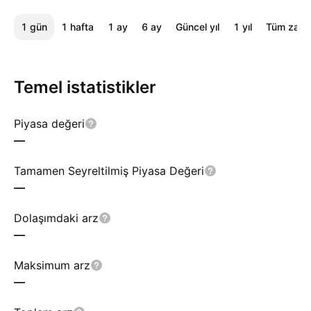
1 gün
1 hafta
1 ay
6 ay
Güncel yıl
1 yıl
Tüm zama
Temel istatistikler
Piyasa değeri
—
Tamamen Seyreltilmiş Piyasa Değeri
—
Dolaşımdaki arz
—
Maksimum arz
—