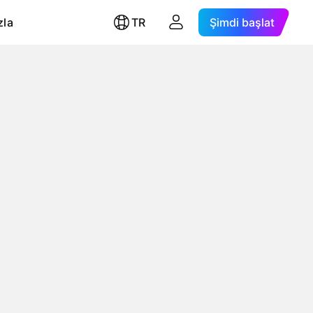
zla
TR
Şimdi başlat