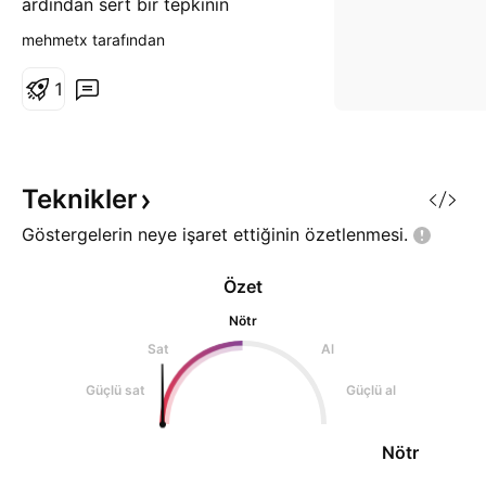
ardından sert bir tepkinin
geleceğini düşünüyorum. %90 a
mehmetx tarafından
varan bir değer kaybı risk almaya
değer bir seviye :)
1
Teknikler
Göstergelerin neye işaret ettiğinin
özetlenmesi.
Özet
Nötr
Sat
Al
Güçlü sat
Güçlü al
Nötr