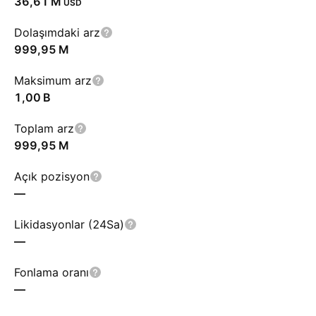
‪36,61 M‬
USD
Dolaşımdaki arz
‪999,95 M‬
Maksimum arz
‪1,00 B‬
Toplam arz
‪999,95 M‬
Açık pozisyon
—
Likidasyonlar (24Sa)
—
Fonlama oranı
—