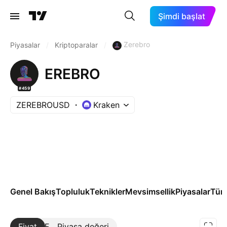
Şimdi başlat
Zerebro
Piyasalar
/
Kriptoparalar
/
EREBRO
#459
ZEREBROUSD
Kraken
Genel Bakış
Topluluk
Teknikler
Mevsimsellik
Piyasalar
Türe
Fiyat
Daha Fazla
Piyasa değeri