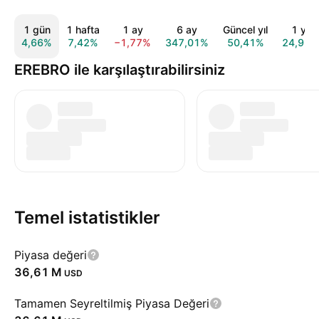
1 gün
1 hafta
1 ay
6 ay
Güncel yıl
1 yıl
4,66%
7,42%
−1,77%
347,01%
50,41%
24,99%
EREBRO ile karşılaştırabilirsiniz
Temel istatistikler
Piyasa değeri
‪36,61 M‬
USD
Tamamen Seyreltilmiş Piyasa Değeri