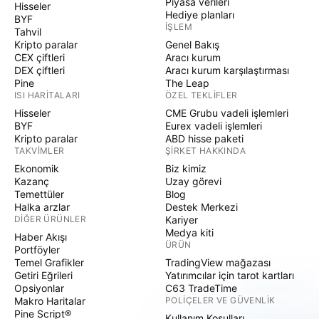
Piyasa verileri
Hisseler
Hediye planları
BYF
İŞLEM
Tahvil
Kripto paralar
Genel Bakış
CEX çiftleri
Aracı kurum
DEX çiftleri
Aracı kurum karşılaştırması
Pine
The Leap
ISI HARITALARI
ÖZEL TEKLIFLER
Hisseler
CME Grubu vadeli işlemleri
BYF
Eurex vadeli işlemleri
Kripto paralar
ABD hisse paketi
TAKVIMLER
ŞIRKET HAKKINDA
Ekonomik
Biz kimiz
Kazanç
Uzay görevi
Temettüler
Blog
Halka arzlar
Destek Merkezi
DIĞER ÜRÜNLER
Kariyer
Medya kiti
Haber Akışı
ÜRÜN
Portföyler
Temel Grafikler
TradingView mağazası
Getiri Eğrileri
Yatırımcılar için tarot kartları
Opsiyonlar
C63 TradeTime
Makro Haritalar
POLIÇELER VE GÜVENLIK
Pine Script®
Kullanım Koşulları