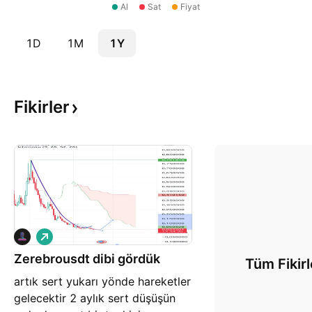
Al
Sat
Fiyat
1D
1M
1Y
Fikirler
A
l
Zerebrousdt dibi gördük
ı
Tüm Fikirl
ş
artık sert yukarı yönde hareketler
gelecektir 2 aylık sert düşüşün