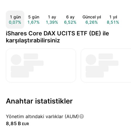
1 gün
5 gün
1 ay
6 ay
Güncel yıl
1 yıl
5
0,07%
1,67%
1,39%
6,52%
6,26%
8,51%
61
iShares Core DAX UCITS ETF (DE) ile
karşılaştırabilirsiniz
Anahtar istatistikler
Yönetim altındaki varlıklar (AUM)
‪8,85 B‬
EUR