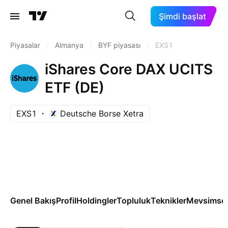
Şimdi başlat
Piyasalar
/
Almanya
/
BYF piyasası
/
EXS1
iShares Core DAX UCITS
ETF (DE)
EXS1
Deutsche Borse Xetra
Genel Bakış
Profil
Holdingler
Topluluk
Teknikler
Mevsimsel