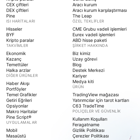
CEX çiftleri
Aracı kurum
DEX çiftleri
Aracı kurum karşılaştırması
Pine
The Leap
ISI HARITALARI
ÖZEL TEKLIFLER
Hisseler
CME Grubu vadeli işlemleri
BYF
Eurex vadeli işlemleri
Kripto paralar
ABD hisse paketi
TAKVIMLER
ŞIRKET HAKKINDA
Ekonomik
Biz kimiz
Kazanç
Uzay görevi
Temettüler
Blog
Halka arzlar
Destek Merkezi
DIĞER ÜRÜNLER
Kariyer
Medya kiti
Haber Akışı
ÜRÜN
Portföyler
Temel Grafikler
TradingView mağazası
Getiri Eğrileri
Yatırımcılar için tarot kartları
Opsiyonlar
C63 TradeTime
Makro Haritalar
POLIÇELER VE GÜVENLIK
Pine Script®
Kullanım Koşulları
UYGULAMALAR
Feragatname
Mobil
Gizlilik Politikası
Masaüstü
Çerezler Politikası