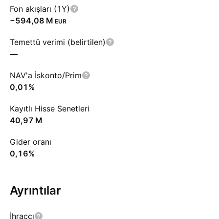
Fon akışları (1Y)
‪−594,08 M‬
EUR
Temettü verimi (belirtilen)
—
NAV'a İskonto/Prim
0,01%
Kayıtlı Hisse Senetleri
‪40,97 M‬
Gider oranı
0,16%
Ayrıntılar
İhraççı