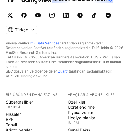
İNSANLAR TARAFINDAN YAPILDI
Türkçe
Piyasa verileri
ICE Data Services
tarafından sağlanmaktadır.
Referans verileri FactSet tarafından sağlanmaktadır. Telif Hakkı © 2026
FactSet Research Systems Inc.
Telif Hakkı © 2026, American Bankers Association. CUSIP Veri Tabanı
FactSet Research Systems Inc. tarafından sağlanmaktadır. Tüm hakları
saklıdır.
SEC dosyaları ve diğer belgeler
Quartr
tarafından sağlanmaktadır.
© 2026 TradingView, Inc.
BIR ÜRÜNDEN DAHA FAZLASI
ARAÇLAR & ABONELIKLER
Süpergrafikler
Özellikler
TAKIPÇI
Ücretlendirme
Piyasa verileri
Hisseler
Hediye planları
BYF
İŞLEM
Tahvil
Kripto paralar
Genel Bakış