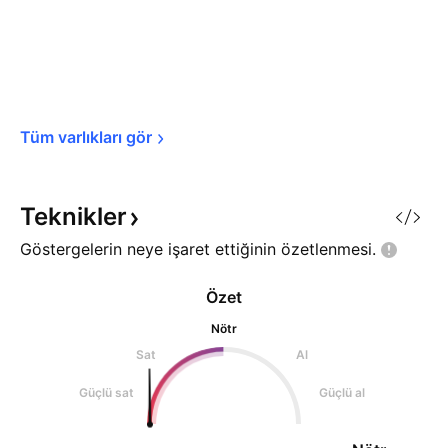
Tüm varlıkları 
gör
Teknikler
Göstergelerin neye işaret ettiğinin
özetlenmesi.
Özet
Nötr
Sat
Al
Güçlü sat
Güçlü al