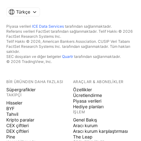
Türkçe
Piyasa verileri
ICE Data Services
tarafından sağlanmaktadır.
Referans verileri FactSet tarafından sağlanmaktadır. Telif Hakkı © 2026
FactSet Research Systems Inc.
Telif Hakkı © 2026, American Bankers Association. CUSIP Veri Tabanı
FactSet Research Systems Inc. tarafından sağlanmaktadır. Tüm hakları
saklıdır.
SEC dosyaları ve diğer belgeler
Quartr
tarafından sağlanmaktadır.
© 2026 TradingView, Inc.
BIR ÜRÜNDEN DAHA FAZLASI
ARAÇLAR & ABONELIKLER
Süpergrafikler
Özellikler
TAKIPÇI
Ücretlendirme
Piyasa verileri
Hisseler
Hediye planları
BYF
İŞLEM
Tahvil
Kripto paralar
Genel Bakış
CEX çiftleri
Aracı kurum
DEX çiftleri
Aracı kurum karşılaştırması
Pine
The Leap