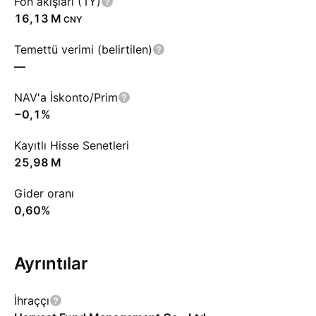
Fon akışları (1Y)
‪16,13 M‬
CNY
Temettü verimi (belirtilen)
—
NAV'a İskonto/Prim
−0,1%
Kayıtlı Hisse Senetleri
‪25,98 M‬
Gider oranı
0,60%
Ayrıntılar
İhraççı