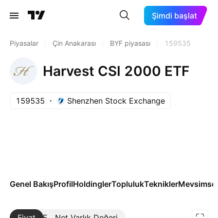
Şimdi başlat
Piyasalar
/
Çin Anakarası
/
BYF piyasası
/
159535
Harvest CSI 2000 ETF
159535
Shenzhen Stock Exchange
Genel Bakış
Profil
Holdingler
Topluluk
Teknikler
Mevsimsel
Fiyat
Daha Fazla
Net Varlık Değeri