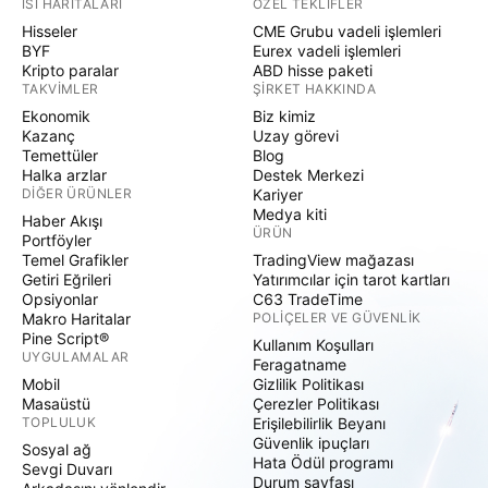
ISI HARITALARI
ÖZEL TEKLIFLER
Hisseler
CME Grubu vadeli işlemleri
BYF
Eurex vadeli işlemleri
Kripto paralar
ABD hisse paketi
TAKVIMLER
ŞIRKET HAKKINDA
Ekonomik
Biz kimiz
Kazanç
Uzay görevi
Temettüler
Blog
Halka arzlar
Destek Merkezi
DIĞER ÜRÜNLER
Kariyer
Medya kiti
Haber Akışı
ÜRÜN
Portföyler
Temel Grafikler
TradingView mağazası
Getiri Eğrileri
Yatırımcılar için tarot kartları
Opsiyonlar
C63 TradeTime
Makro Haritalar
POLIÇELER VE GÜVENLIK
Pine Script®
Kullanım Koşulları
UYGULAMALAR
Feragatname
Mobil
Gizlilik Politikası
Masaüstü
Çerezler Politikası
TOPLULUK
Erişilebilirlik Beyanı
Güvenlik ipuçları
Sosyal ağ
Hata Ödül programı
Sevgi Duvarı
Durum sayfası