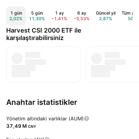
1 gün
5 gün
1 ay
6 ay
Güncel yıl
Tüm zam
2,02%
11,30%
−1,41%
−5,53%
2,87%
50,1
Harvest CSI 2000 ETF ile
karşılaştırabilirsiniz
Anahtar istatistikler
Yönetim altındaki varlıklar (AUM)
‪37,49 M‬
CNY