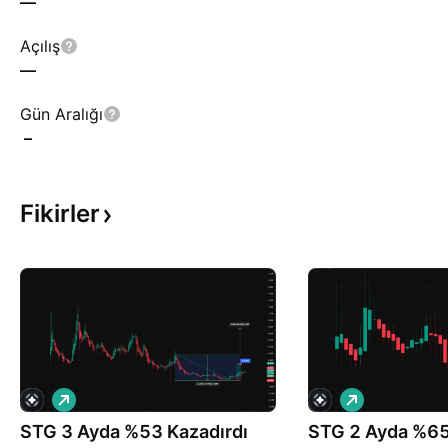
—
Açılış
—
Gün Aralığı
–
Fikirler
A
A
l
l
STG 3 Ayda %53 Kazadırdı
ı
STG 2 Ayda %65
ı
ş
ş