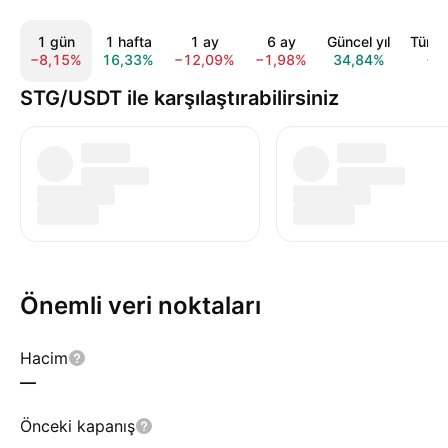
1 gün
1 hafta
1 ay
6 ay
Güncel yıl
Tüm 
−8,15%
16,33%
−12,09%
−1,98%
34,84%
−5
STG/USDT ile karşılaştırabilirsiniz
Önemli veri noktaları
Hacim
—
Önceki kapanış