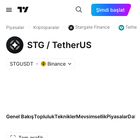
Şimdi başlat
Stargate Finance
Tethe
Piyasalar
/
Kriptoparalar
/
/
STG / TetherUS
STGUSDT
Binance
Genel Bakış
Topluluk
Teknikler
Mevsimsellik
Piyasalar
Dah
Tam grafik