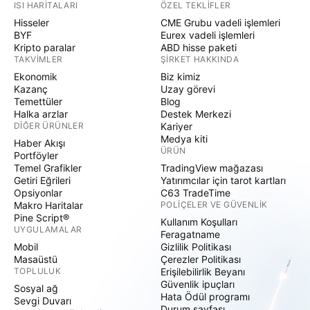
ISI HARITALARI
ÖZEL TEKLIFLER
Hisseler
CME Grubu vadeli işlemleri
BYF
Eurex vadeli işlemleri
Kripto paralar
ABD hisse paketi
TAKVIMLER
ŞIRKET HAKKINDA
Ekonomik
Biz kimiz
Kazanç
Uzay görevi
Temettüler
Blog
Halka arzlar
Destek Merkezi
DIĞER ÜRÜNLER
Kariyer
Medya kiti
Haber Akışı
ÜRÜN
Portföyler
Temel Grafikler
TradingView mağazası
Getiri Eğrileri
Yatırımcılar için tarot kartları
Opsiyonlar
C63 TradeTime
Makro Haritalar
POLIÇELER VE GÜVENLIK
Pine Script®
Kullanım Koşulları
UYGULAMALAR
Feragatname
Mobil
Gizlilik Politikası
Masaüstü
Çerezler Politikası
TOPLULUK
Erişilebilirlik Beyanı
Güvenlik ipuçları
Sosyal ağ
Hata Ödül programı
Sevgi Duvarı
Durum sayfası