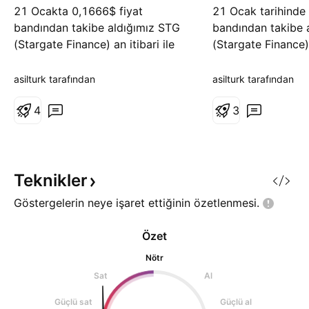
21 Ocakta 0,1666$ fiyat
21 Ocak tarihinde
bandından takibe aldığımız STG
bandından takibe 
(Stargate Finance) an itibari ile
(Stargate Finance) 
0,2559$ fiyat bandından
0,2744$ fiyat ban
işlemlere devam etmektedir.
işlemlere devam e
asilturk tarafından
asilturk tarafından
Geçen 108 gün zaman zarfında
Geçen ay paylaştığ
STG yatırımcısına kripto birim
4
güçlü bir trend ya
3
adet başına 0,0893$ net kazanç
olduğunu ve aşırı 
sağlamış olup yüzdesel fark %53
doğru hareketlerin
olarak gerçekleşmiştir. Keyifli ha
ve hacminde orantı
Teknikler
Göstergelerin neye işaret ettiğinin
özetlenmesi.
Özet
Nötr
Sat
Al
Güçlü sat
Güçlü al