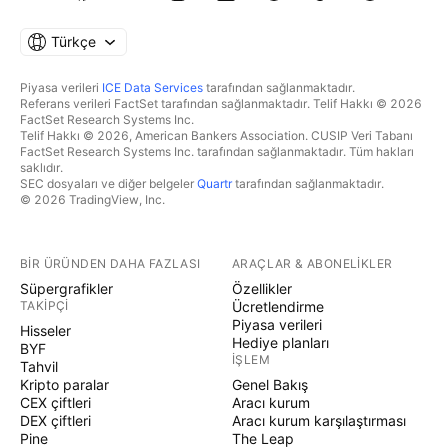
Türkçe
Piyasa verileri
ICE Data Services
tarafından sağlanmaktadır.
Referans verileri FactSet tarafından sağlanmaktadır. Telif Hakkı © 2026
FactSet Research Systems Inc.
Telif Hakkı © 2026, American Bankers Association. CUSIP Veri Tabanı
FactSet Research Systems Inc. tarafından sağlanmaktadır. Tüm hakları
saklıdır.
SEC dosyaları ve diğer belgeler
Quartr
tarafından sağlanmaktadır.
© 2026 TradingView, Inc.
BIR ÜRÜNDEN DAHA FAZLASI
ARAÇLAR & ABONELIKLER
Süpergrafikler
Özellikler
TAKIPÇI
Ücretlendirme
Piyasa verileri
Hisseler
Hediye planları
BYF
İŞLEM
Tahvil
Kripto paralar
Genel Bakış
CEX çiftleri
Aracı kurum
DEX çiftleri
Aracı kurum karşılaştırması
Pine
The Leap