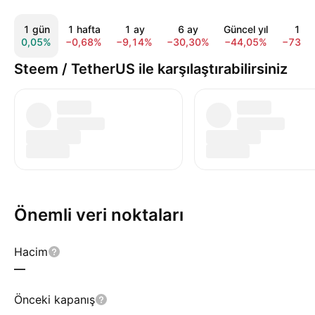
1 gün
1 hafta
1 ay
6 ay
Güncel yıl
1 yıl
0,05%
−0,68%
−9,14%
−30,30%
−44,05%
−73,3
Steem / TetherUS ile karşılaştırabilirsiniz
Önemli veri noktaları
Hacim
—
Önceki kapanış