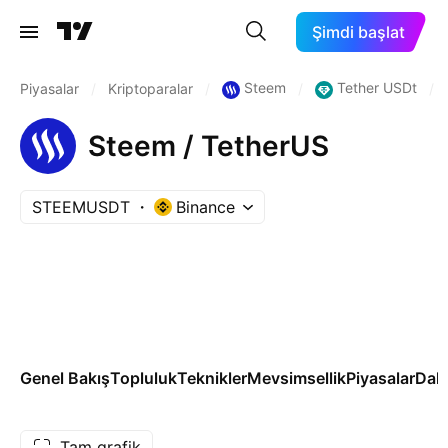
Şimdi başlat
Steem
Tether USDt
Piyasalar
/
Kriptoparalar
/
/
/
Steem / TetherUS
STEEMUSDT
Binance
Genel Bakış
Topluluk
Teknikler
Mevsimsellik
Piyasalar
Dah
Tam grafik