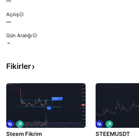
—
Açılış
—
Gün Aralığı
–
Fikirler
A
A
l
l
Steem Fikrim
ı
STEEMUSDT
ı
ş
ş