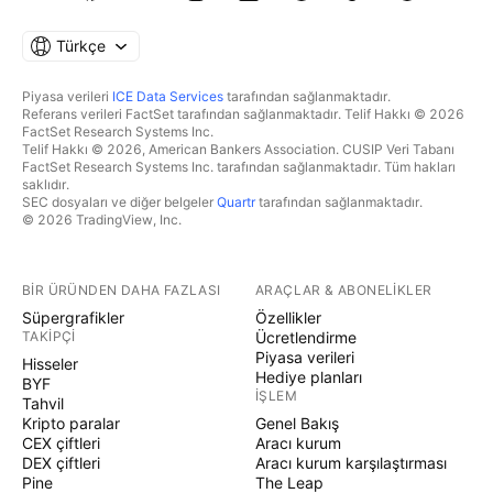
Türkçe
Piyasa verileri
ICE Data Services
tarafından sağlanmaktadır.
Referans verileri FactSet tarafından sağlanmaktadır. Telif Hakkı © 2026
FactSet Research Systems Inc.
Telif Hakkı © 2026, American Bankers Association. CUSIP Veri Tabanı
FactSet Research Systems Inc. tarafından sağlanmaktadır. Tüm hakları
saklıdır.
SEC dosyaları ve diğer belgeler
Quartr
tarafından sağlanmaktadır.
© 2026 TradingView, Inc.
BIR ÜRÜNDEN DAHA FAZLASI
ARAÇLAR & ABONELIKLER
Süpergrafikler
Özellikler
TAKIPÇI
Ücretlendirme
Piyasa verileri
Hisseler
Hediye planları
BYF
İŞLEM
Tahvil
Kripto paralar
Genel Bakış
CEX çiftleri
Aracı kurum
DEX çiftleri
Aracı kurum karşılaştırması
Pine
The Leap