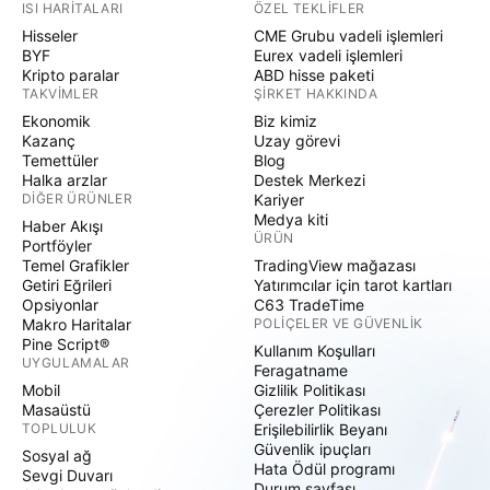
ISI HARITALARI
ÖZEL TEKLIFLER
Hisseler
CME Grubu vadeli işlemleri
BYF
Eurex vadeli işlemleri
Kripto paralar
ABD hisse paketi
TAKVIMLER
ŞIRKET HAKKINDA
Ekonomik
Biz kimiz
Kazanç
Uzay görevi
Temettüler
Blog
Halka arzlar
Destek Merkezi
DIĞER ÜRÜNLER
Kariyer
Medya kiti
Haber Akışı
ÜRÜN
Portföyler
Temel Grafikler
TradingView mağazası
Getiri Eğrileri
Yatırımcılar için tarot kartları
Opsiyonlar
C63 TradeTime
Makro Haritalar
POLIÇELER VE GÜVENLIK
Pine Script®
Kullanım Koşulları
UYGULAMALAR
Feragatname
Mobil
Gizlilik Politikası
Masaüstü
Çerezler Politikası
TOPLULUK
Erişilebilirlik Beyanı
Güvenlik ipuçları
Sosyal ağ
Hata Ödül programı
Sevgi Duvarı
Durum sayfası