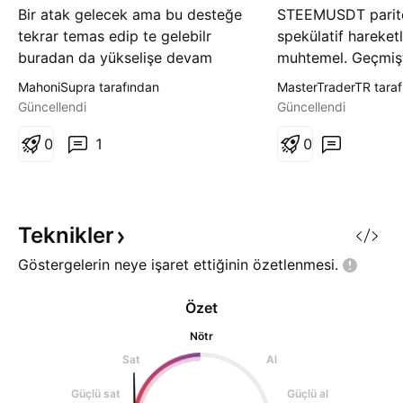
Bir atak gelecek ama bu desteğe
STEEMUSDT parite
tekrar temas edip te gelebilr
spekülatif hareket
buradan da yükselişe devam
muhtemel. Geçmiş
edebilir tahminim bu takip
hareketler KETETH
MahoniSupra tarafından
MasterTraderTR taraf
edeceğim yatırım tavsiyesi
görülmüştü.. Kendi
Güncellendi
Güncellendi
değildir
yapmadan işlem a
0
1
0
Teknikler
Göstergelerin neye işaret ettiğinin
özetlenmesi.
Özet
Nötr
Sat
Al
Güçlü sat
Güçlü al