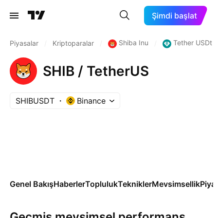
Şimdi başlat
Shiba Inu
Tether USDt
Piyasalar
/
Kriptoparalar
/
/
SHIB / TetherUS
SHIBUSDT
Binance
Genel Bakış
Haberler
Topluluk
Teknikler
Mevsimsellik
Piya
Geçmiş mevsimsel performans