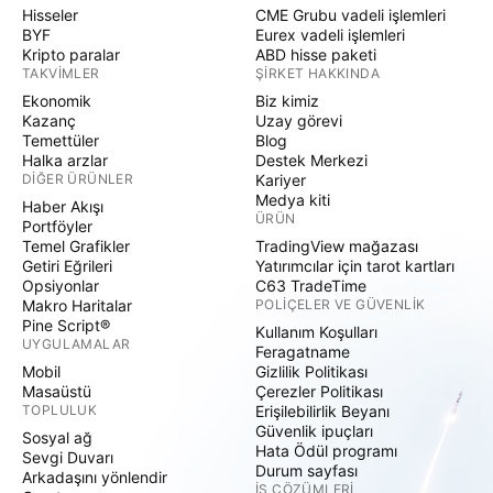
Hisseler
CME Grubu vadeli işlemleri
BYF
Eurex vadeli işlemleri
Kripto paralar
ABD hisse paketi
TAKVIMLER
ŞIRKET HAKKINDA
Ekonomik
Biz kimiz
Kazanç
Uzay görevi
Temettüler
Blog
Halka arzlar
Destek Merkezi
DIĞER ÜRÜNLER
Kariyer
Medya kiti
Haber Akışı
ÜRÜN
Portföyler
Temel Grafikler
TradingView mağazası
Getiri Eğrileri
Yatırımcılar için tarot kartları
Opsiyonlar
C63 TradeTime
Makro Haritalar
POLIÇELER VE GÜVENLIK
Pine Script®
Kullanım Koşulları
UYGULAMALAR
Feragatname
Mobil
Gizlilik Politikası
Masaüstü
Çerezler Politikası
TOPLULUK
Erişilebilirlik Beyanı
Güvenlik ipuçları
Sosyal ağ
Hata Ödül programı
Sevgi Duvarı
Durum sayfası
Arkadaşını yönlendir
İŞ ÇÖZÜMLERI