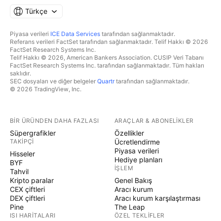
Türkçe
Piyasa verileri
ICE Data Services
tarafından sağlanmaktadır.
Referans verileri FactSet tarafından sağlanmaktadır. Telif Hakkı © 2026
FactSet Research Systems Inc.
Telif Hakkı © 2026, American Bankers Association. CUSIP Veri Tabanı
FactSet Research Systems Inc. tarafından sağlanmaktadır. Tüm hakları
saklıdır.
SEC dosyaları ve diğer belgeler
Quartr
tarafından sağlanmaktadır.
© 2026 TradingView, Inc.
BIR ÜRÜNDEN DAHA FAZLASI
ARAÇLAR & ABONELIKLER
Süpergrafikler
Özellikler
TAKIPÇI
Ücretlendirme
Piyasa verileri
Hisseler
Hediye planları
BYF
İŞLEM
Tahvil
Kripto paralar
Genel Bakış
CEX çiftleri
Aracı kurum
DEX çiftleri
Aracı kurum karşılaştırması
Pine
The Leap
ISI HARITALARI
ÖZEL TEKLIFLER