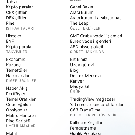
Tahvil
Kripto paralar
Genel Bakış
CEX çiftleri
Aracı kurum
DEX çiftleri
Aracı kurum karşılaştırması
Pine
The Leap
ISI HARITALARI
ÖZEL TEKLIFLER
Hisseler
CME Grubu vadeli işlemleri
BYF
Eurex vadeli işlemleri
Kripto paralar
ABD hisse paketi
TAKVIMLER
ŞIRKET HAKKINDA
Ekonomik
Biz kimiz
Kazanç
Uzay görevi
Temettüler
Blog
Halka arzlar
Destek Merkezi
DIĞER ÜRÜNLER
Kariyer
Medya kiti
Haber Akışı
ÜRÜN
Portföyler
Temel Grafikler
TradingView mağazası
Getiri Eğrileri
Yatırımcılar için tarot kartları
Opsiyonlar
C63 TradeTime
Makro Haritalar
POLIÇELER VE GÜVENLIK
Pine Script®
Kullanım Koşulları
UYGULAMALAR
Feragatname
Mobil
Gizlilik Politikası