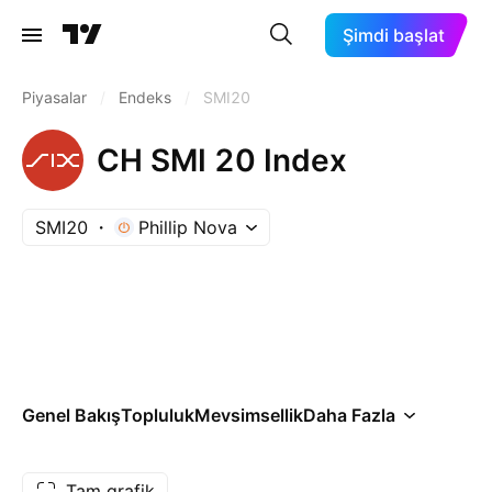
Şimdi başlat
Piyasalar
/
Endeks
/
SMI20
CH SMI 20 Index
SMI20
Phillip Nova
Genel Bakış
Topluluk
Mevsimsellik
Daha Fazla
Tam grafik