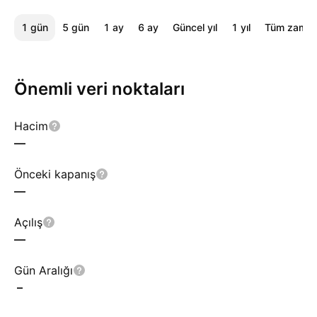
1 gün
5 gün
1 ay
6 ay
Güncel yıl
1 yıl
Tüm zaman
Önemli veri noktaları
Hacim
—
Önceki kapanış
—
Açılış
—
Gün Aralığı
–