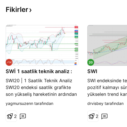
Fikirler
SWİ 1 saatlik teknik analiz :
SWI
SWI20 | 1 Saatlik Teknik Analiz
SWI endeksinde t
SWI20 endeksi saatlik grafikte
pozitif kalmayı sü
son yükseliş hareketinin ardından
yükselen trend kan
14.615 bölgesinden gelen
hareket ederken, ö
yagmursuzenn tarafından
drvisbey tarafından
satışlarla geri çekilme yaşıyor.
ortalamaların üzer
Fiyat şu anda 14.478
alıcıların kontrolü
2
2
seviyelerinde bulunurken,
gösteriyor. 14.600