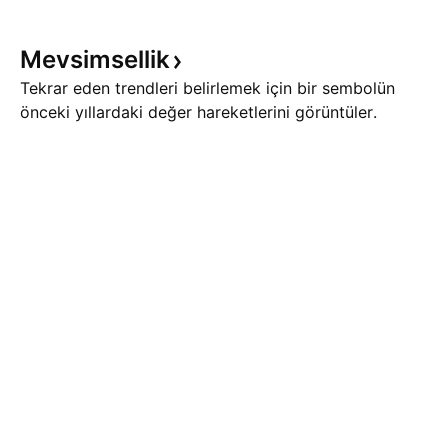
Bollinger orta bandı olan 14.508
vadede en önemli 
seviyesinin altında hareket
konumunda. Bu böl
ediyor. Teknik görünümde kısa
şekilde aşılması h
Mevsimsellik
vaded
Tekrar eden trendleri belirlemek için bir sembolün
önceki yıllardaki değer hareketlerini görüntüler.