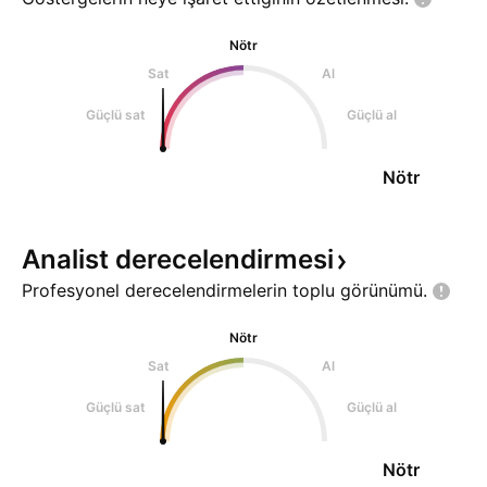
Nötr
Sat
Al
Güçlü sat
Güçlü al
Nötr
Analist
derecelendirmesi
Profesyonel derecelendirmelerin toplu
görünümü.
Nötr
Sat
Al
Güçlü sat
Güçlü al
Nötr