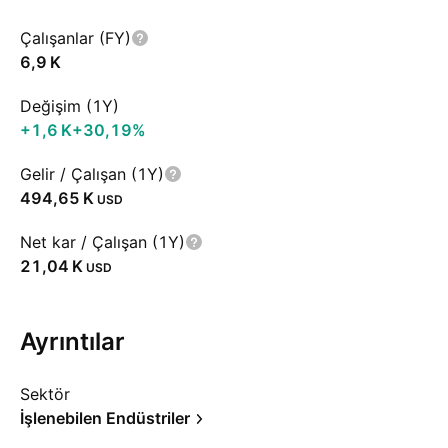
Çalışanlar (FY)
‪6,9 K‬
Değişim (1Y)
‪+1,6 K‬
+30,19%
Gelir / Çalışan (1Y)
‪494,65 K‬
USD
Net kar / Çalışan (1Y)
‪21,04 K‬
USD
Ayrıntılar
Sektör
İşlenebilen Endüstriler