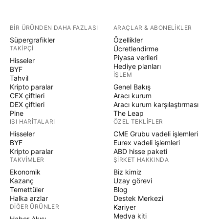
BIR ÜRÜNDEN DAHA FAZLASI
ARAÇLAR & ABONELIKLER
Süpergrafikler
Özellikler
TAKIPÇI
Ücretlendirme
Piyasa verileri
Hisseler
Hediye planları
BYF
İŞLEM
Tahvil
Kripto paralar
Genel Bakış
CEX çiftleri
Aracı kurum
DEX çiftleri
Aracı kurum karşılaştırması
Pine
The Leap
ISI HARITALARI
ÖZEL TEKLIFLER
Hisseler
CME Grubu vadeli işlemleri
BYF
Eurex vadeli işlemleri
Kripto paralar
ABD hisse paketi
TAKVIMLER
ŞIRKET HAKKINDA
Ekonomik
Biz kimiz
Kazanç
Uzay görevi
Temettüler
Blog
Halka arzlar
Destek Merkezi
DIĞER ÜRÜNLER
Kariyer
Medya kiti
Haber Akışı