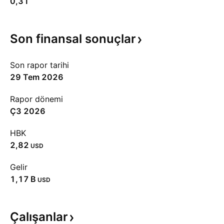
0,31
Son finansal
sonuçlar
Son rapor tarihi
29 Tem 2026
Rapor dönemi
Ç3 2026
HBK
2,82
USD
Gelir
‪1,17 B‬
USD
Çalışanlar