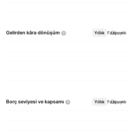
Gelirden kâra
dönüşüm
Yıllık
Daha Fazla
Üç aylık
Borç seviyesi ve
kapsamı
Yıllık
Daha Fazla
Üç aylık