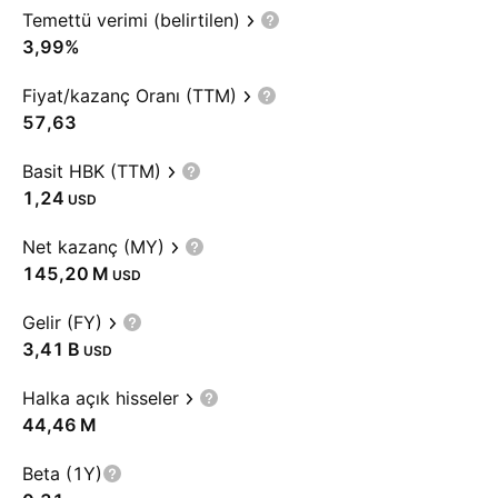
Temettü verimi (belirtilen)
3,99%
Fiyat/kazanç Oranı (TTM)
57,63
Basit HBK (TTM)
1,24
USD
Net kazanç (MY)
‪145,20 M‬
USD
Gelir (FY)
‪3,41 B‬
USD
Halka açık hisseler
‪44,46 M‬
Beta (1Y)