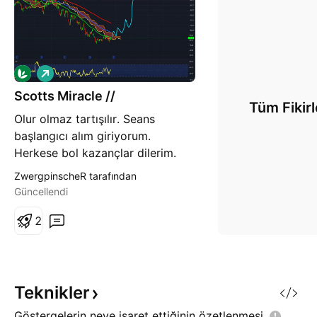
A
l
Scotts Miracle //
ı
Tüm Fikirl
ş
Olur olmaz tartışılır. Seans
başlangıcı alım giriyorum.
Herkese bol kazançlar dilerim.
ZwergpinscheR tarafından
Güncellendi
2
Teknikler
Göstergelerin neye işaret ettiğinin
özetlenmesi.