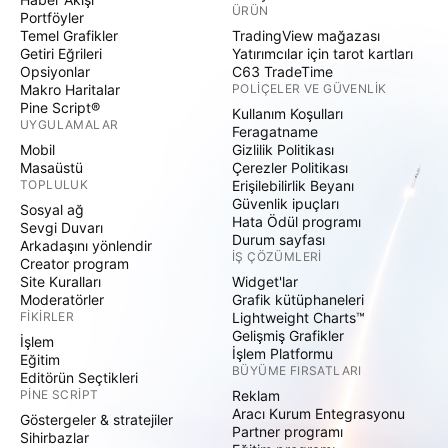
ÜRÜN
Portföyler
Temel Grafikler
TradingView mağazası
Getiri Eğrileri
Yatırımcılar için tarot kartları
Opsiyonlar
C63 TradeTime
Makro Haritalar
POLIÇELER VE GÜVENLIK
Pine Script®
Kullanım Koşulları
UYGULAMALAR
Feragatname
Mobil
Gizlilik Politikası
Masaüstü
Çerezler Politikası
TOPLULUK
Erişilebilirlik Beyanı
Güvenlik ipuçları
Sosyal ağ
Hata Ödül programı
Sevgi Duvarı
Durum sayfası
Arkadaşını yönlendir
İŞ ÇÖZÜMLERI
Creator program
Site Kuralları
Widget'lar
Moderatörler
Grafik kütüphaneleri
FIKIRLER
Lightweight Charts™
Gelişmiş Grafikler
İşlem
İşlem Platformu
Eğitim
BÜYÜME FIRSATLARI
Editörün Seçtikleri
PINE SCRIPT
Reklam
Aracı Kurum Entegrasyonu
Göstergeler & stratejiler
Partner programı
Sihirbazlar