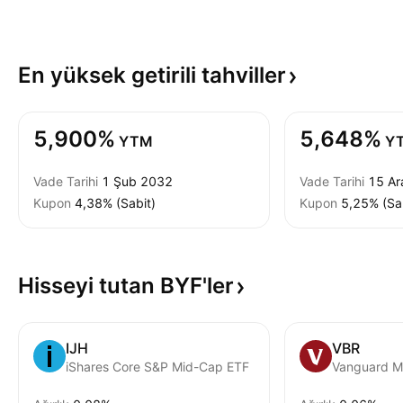
En yüksek getirili
tahviller
5,900%
5,648%
YTM
Y
Vade Tarihi
1 Şub 2032
Vade Tarihi
15 Ar
Kupon
4,38% (Sabit)
Kupon
5,25% (Sa
Hisseyi tutan
BYF'ler
IJH
VBR
iShares Core S&P Mid-Cap ETF