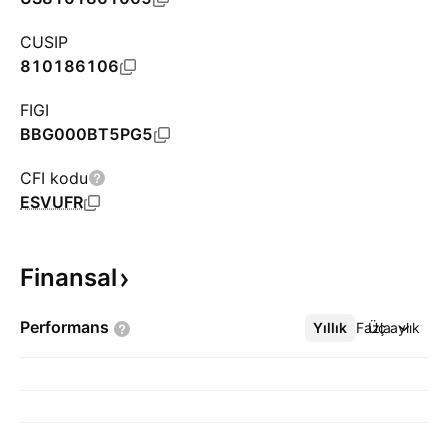
CUSIP
810186106
FIGI
BBG000BT5PG5
CFI kodu
ESVUFR
Finansal
Performans
Yıllık
Daha Fazla
Üç aylık