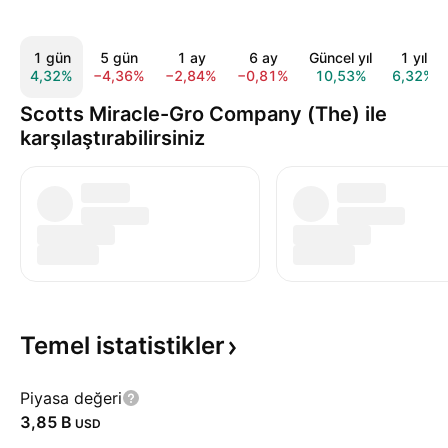
1 gün
5 gün
1 ay
6 ay
Güncel yıl
1 yıl
4,32%
−4,36%
−2,84%
−0,81%
10,53%
6,32%
Scotts Miracle-Gro Company (The) ile
karşılaştırabilirsiniz
Temel
istatistikler
Piyasa değeri
‪3,85 B‬
USD