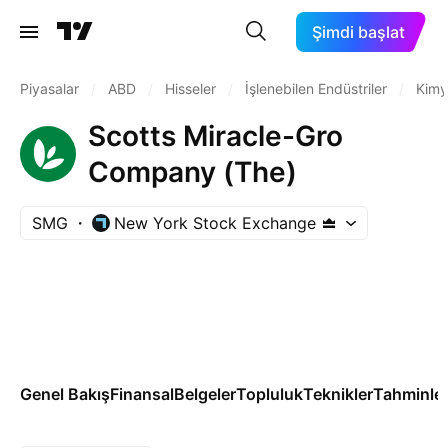
Şimdi başlat
Piyasalar
/
ABD
/
Hisseler
/
İşlenebilen Endüstriler
/
Kimy
Scotts Miracle-Gro
Company (The)
SMG
New York Stock Exchange
Genel Bakış
Finansal
Belgeler
Topluluk
Teknikler
Tahminle