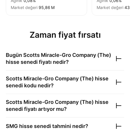
Ağırlık
0,08%
Ağırlık
0,06%
Market değeri
‪95,86 M‬
Market değeri
‪43
Zaman fiyat fırsatı
Bugün
Scotts Miracle-Gro Company (The)
hisse senedi fiyatı nedir?
Scotts Miracle-Gro Company (The)
hisse
senedi kodu nedir?
Scotts Miracle-Gro Company (The)
hisse
senedi fiyatı artıyor mu?
SMG
hisse senedi tahmini nedir?