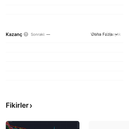
Kazanç
Yıllık
Daha Fazla
Üç aylık
Sonraki
:
—
Fikirler