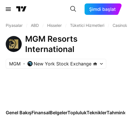
Şimdi başlat
Piyasalar
/
ABD
/
Hisseler
/
Tüketici Hizmetleri
/
Casinol
MGM Resorts
International
MGM
New York Stock Exchange
Genel Bakış
Finansal
Belgeler
Topluluk
Teknikler
Tahminle