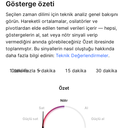
Gösterge özeti
Seçilen zaman dilimi için teknik analiz genel bakışını
görün. Hareketli ortalamalar, osilatörler ve
pivotlardan elde edilen temel verileri içerir — hepsi,
göstergelerin al, sat veya nötr sinyali verip
vermediğini anında görebileceğiniz Özet ibresinde
toplanmıştır. Bu sinyallerin nasıl oluştuğu hakkında
daha fazla bilgi edinin:
Teknik Değerlendirmeler
.
1 dakika
Daha Fazla
5 dakika
15 dakika
30 dakika
Özet
Nötr
Sat
Al
Güçlü sat
Güçlü al