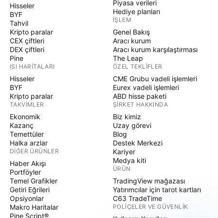
Piyasa verileri
Hisseler
Hediye planları
BYF
İŞLEM
Tahvil
Kripto paralar
Genel Bakış
CEX çiftleri
Aracı kurum
DEX çiftleri
Aracı kurum karşılaştırması
Pine
The Leap
ISI HARITALARI
ÖZEL TEKLIFLER
Hisseler
CME Grubu vadeli işlemleri
BYF
Eurex vadeli işlemleri
Kripto paralar
ABD hisse paketi
TAKVIMLER
ŞIRKET HAKKINDA
Ekonomik
Biz kimiz
Kazanç
Uzay görevi
Temettüler
Blog
Halka arzlar
Destek Merkezi
DIĞER ÜRÜNLER
Kariyer
Medya kiti
Haber Akışı
ÜRÜN
Portföyler
Temel Grafikler
TradingView mağazası
Getiri Eğrileri
Yatırımcılar için tarot kartları
Opsiyonlar
C63 TradeTime
Makro Haritalar
POLIÇELER VE GÜVENLIK
Pine Script®