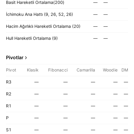
Basit Hareketli Ortalama(200)
—
—
İchimoku Ana Hattı (9, 26, 52, 26)
—
—
Hacim Ağırlıklı Hareketli Ortalama (20)
—
—
Hull Hareketli Ortalama (9)
—
—
Pivotlar
Pivot
Klasik
Fibonacci
Camarilla
Woodie
DM
R3
—
—
—
—
—
R2
—
—
—
—
—
R1
—
—
—
—
—
P
—
—
—
—
—
S1
—
—
—
—
—