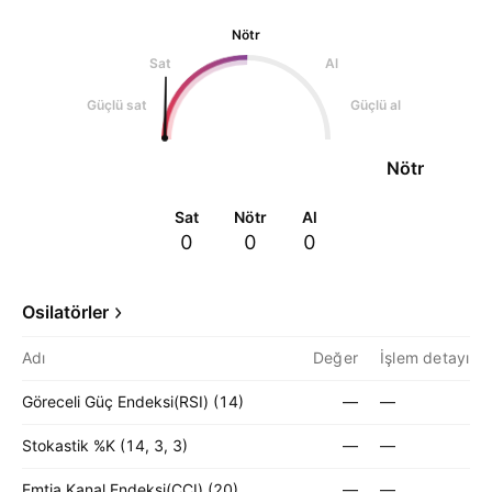
Nötr
Sat
Al
Güçlü sat
Güçlü al
Nötr
Sat
Nötr
Al
0
0
0
Osilatörler
Adı
Değer
İşlem detayı
Göreceli Güç Endeksi(RSI) (14)
—
—
Stokastik %K (14, 3, 3)
—
—
Emtia Kanal Endeksi(CCI) (20)
—
—