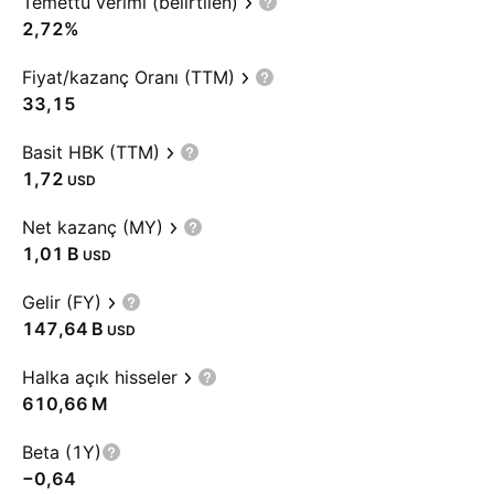
Temettü verimi (belirtilen)
2,72%
Fiyat/kazanç Oranı (TTM)
33,15
Basit HBK (TTM)
1,72
USD
Net kazanç (MY)
‪1,01 B‬
USD
Gelir (FY)
‪147,64 B‬
USD
Halka açık hisseler
‪610,66 M‬
Beta (1Y)
−0,64