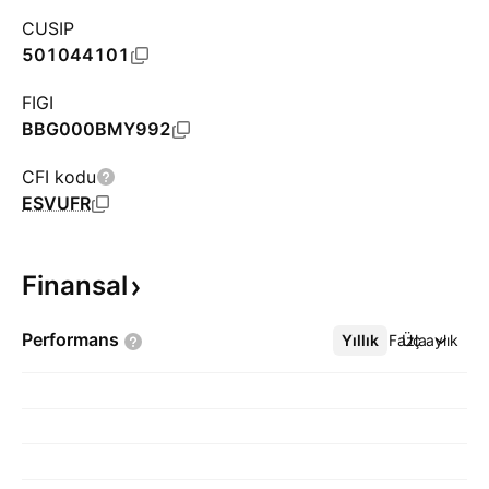
CUSIP
501044101
FIGI
BBG000BMY992
CFI kodu
ESVUFR
Finansal
Performans
Yıllık
Daha Fazla
Üç aylık