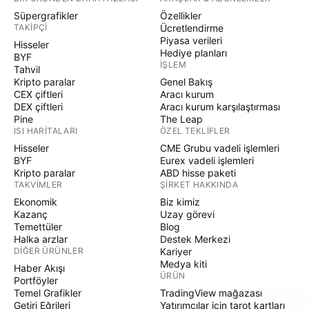
Süpergrafikler
Özellikler
TAKIPÇI
Ücretlendirme
Piyasa verileri
Hisseler
Hediye planları
BYF
İŞLEM
Tahvil
Kripto paralar
Genel Bakış
CEX çiftleri
Aracı kurum
DEX çiftleri
Aracı kurum karşılaştırması
Pine
The Leap
ISI HARITALARI
ÖZEL TEKLIFLER
Hisseler
CME Grubu vadeli işlemleri
BYF
Eurex vadeli işlemleri
Kripto paralar
ABD hisse paketi
TAKVIMLER
ŞIRKET HAKKINDA
Ekonomik
Biz kimiz
Kazanç
Uzay görevi
Temettüler
Blog
Halka arzlar
Destek Merkezi
DIĞER ÜRÜNLER
Kariyer
Medya kiti
Haber Akışı
ÜRÜN
Portföyler
Temel Grafikler
TradingView mağazası
Getiri Eğrileri
Yatırımcılar için tarot kartları