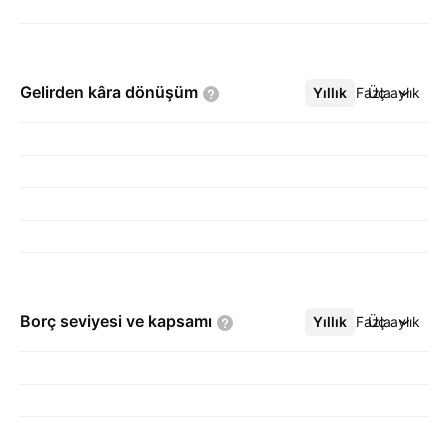
Gelirden kâra
dönüşüm
Yıllık
Daha Fazla
Üç aylık
Borç seviyesi ve
kapsamı
Yıllık
Daha Fazla
Üç aylık