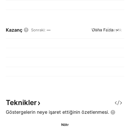
Kazanç
Yıllık
Daha Fazla
Üç aylık
Sonraki
:
—
Teknikler
Göstergelerin neye işaret ettiğinin
özetlenmesi.
Nötr