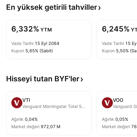
En yüksek getirili
tahviller
6,332%
6,245%
YTM
Y
Vade Tarihi
15 Eyl 2064
Vade Tarihi
15 Ey
Kupon
5,65% (Sabit)
Kupon
5,50% (Sa
Hisseyi tutan
BYF'ler
VTI
VOO
Vanguard Morningstar Total Stock Market ETF
Vanguard S
Ağırlık
0,04%
Ağırlık
0,05%
Market değeri
‪972,07 M‬
Market değeri
‪7