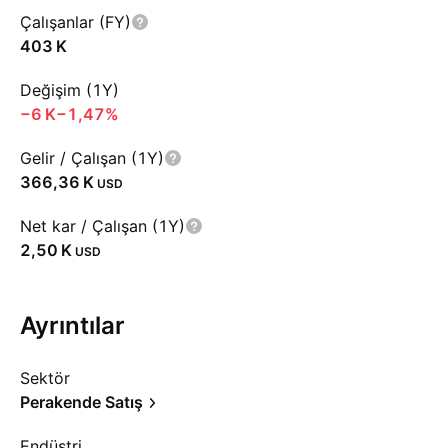
Çalışanlar (FY)
‪403 K‬
Değişim (1Y)
‪−6 K‬
−1,47%
Gelir / Çalışan (1Y)
‪366,36 K‬
USD
Net kar / Çalışan (1Y)
‪2,50 K‬
USD
Ayrıntılar
Sektör
Perakende Satış
Endüstri