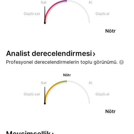
Sat
Al
Güçlü sat
Güçlü al
Nötr
Analist
derecelendirmesi
Profesyonel derecelendirmelerin toplu
görünümü.
Nötr
Sat
Al
Güçlü sat
Güçlü al
Nötr
Mevsimsellik