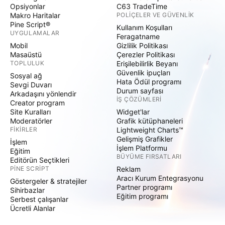
Opsiyonlar
C63 TradeTime
Makro Haritalar
POLIÇELER VE GÜVENLIK
Pine Script®
Kullanım Koşulları
UYGULAMALAR
Feragatname
Mobil
Gizlilik Politikası
Masaüstü
Çerezler Politikası
TOPLULUK
Erişilebilirlik Beyanı
Güvenlik ipuçları
Sosyal ağ
Hata Ödül programı
Sevgi Duvarı
Durum sayfası
Arkadaşını yönlendir
İŞ ÇÖZÜMLERI
Creator program
Site Kuralları
Widget'lar
Moderatörler
Grafik kütüphaneleri
FIKIRLER
Lightweight Charts™
Gelişmiş Grafikler
İşlem
İşlem Platformu
Eğitim
BÜYÜME FIRSATLARI
Editörün Seçtikleri
PINE SCRIPT
Reklam
Aracı Kurum Entegrasyonu
Göstergeler & stratejiler
Partner programı
Sihirbazlar
Eğitim programı
Serbest çalışanlar
Ücretli Alanlar