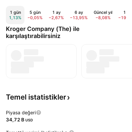
1 gün
5 gün
1 ay
6 ay
Güncel yıl
1 yıl
1,13%
−0,05%
−2,67%
−13,95%
−8,08%
−19,9
Kroger Company (The) ile
karşılaştırabilirsiniz
Temel
istatistikler
Piyasa değeri
‪34,72 B‬
USD