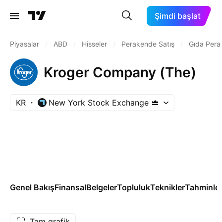
Şimdi başlat
Piyasalar
/
ABD
/
Hisseler
/
Perakende Satış
/
Gıda Per
Kroger Company (The)
KR
New York Stock Exchange
Genel Bakış
Finansal
Belgeler
Topluluk
Teknikler
Tahminle
Tam grafik