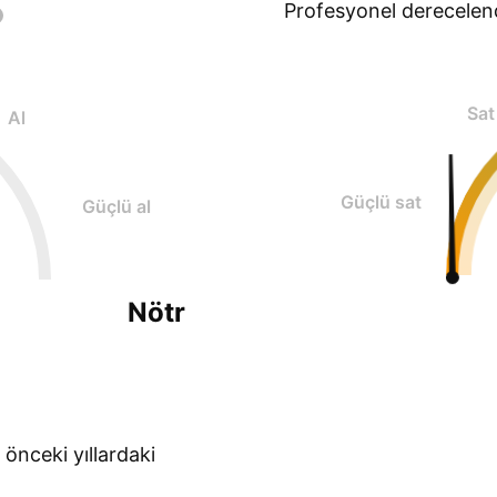
Profesyonel derecelen
Sat
Al
Güçlü sat
Güçlü al
Nötr
 önceki yıllardaki