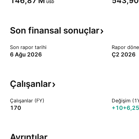
‪146,87 M‬
‪543,90
USD
Son finansal
sonuçlar
Son rapor tarihi
Rapor dön
6 Ağu 2026
Ç2 2026
Çalışanlar
Çalışanlar (FY)
Değişim (1
170
+10
+6,2
Ayrıntılar