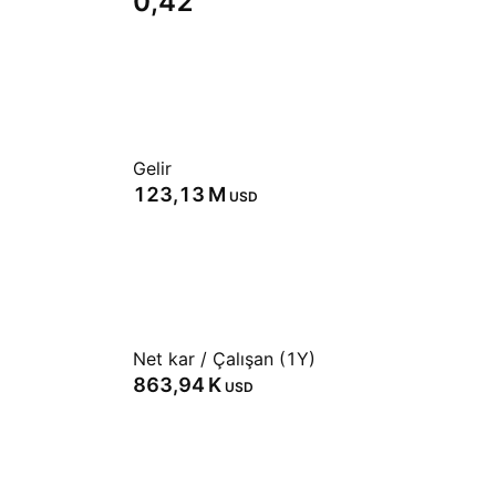
0,42
Gelir
‪123,13 M‬
USD
Net kar / Çalışan (1Y)
‪863,94 K‬
USD