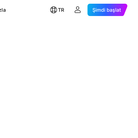
zla
TR
Şimdi başlat