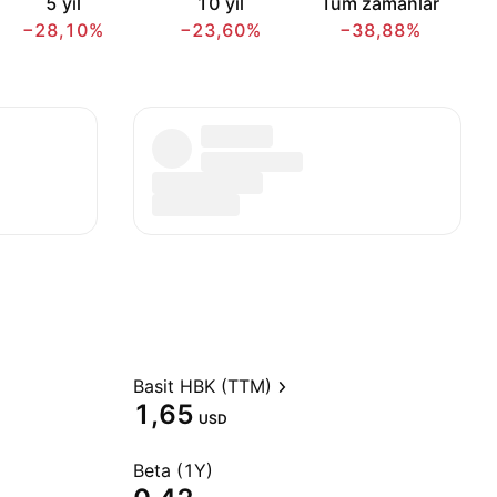
5 yıl
10 yıl
Tüm zamanlar
−28,10%
−23,60%
−38,88%
Basit HBK (TTM)
1,65
USD
Beta (1Y)