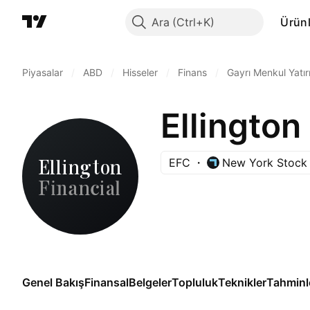
Ara
Ürünl
Piyasalar
/
ABD
/
Hisseler
/
Finans
/
Gayrı Menkul Yatırı
Ellington
EFC
New York Stock
Genel Bakış
Finansal
Belgeler
Topluluk
Teknikler
Tahminl