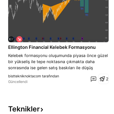
S
a
Ellington Financial Kelebek Formasyonu
t
ı
Kelebek formasyonu oluşumunda piyasa önce güzel
ş
bir yükseliş ile tepe noktasına çıkmakta daha
sonrasında ise gelen satış baskıları ile düşüş
eğilimine girmektedir. Düşüşten sonra küçük bir
bisttekniknoktacom tarafından
2
yükseliş gerçekleştiren piyasa bir süre sonra
Güncellendi
tekrardan dip seviyelerine kadar inmektedir...
Teknikler