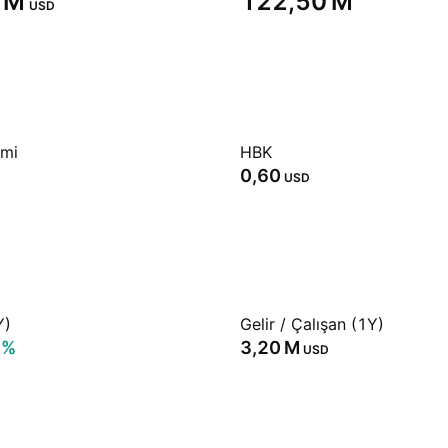
 M‬
‪122,50 M‬
USD
emi
HBK
0,60
USD
Y)
Gelir / Çalışan (1Y)
5%
‪3,20 M‬
USD