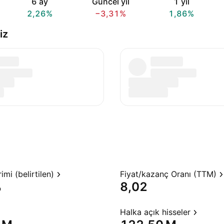
6 ay
Güncel yıl
1 yıl
2,26%
−3,31%
1,86%
iz
mi (belirtilen)
Fiyat/kazanç Oranı (TTM)
%
8,02
Halka açık hisseler