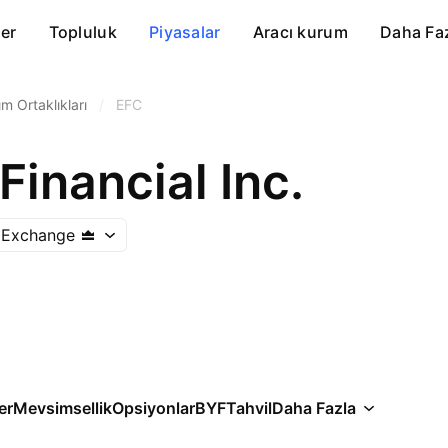
er
Topluluk
Piyasalar
Aracı kurum
Daha Fa
m Ortaklıkları
/
EFC
 Financial Inc.
 Exchange
er
Mevsimsellik
Opsiyonlar
BYF
Tahvil
Daha Fazla