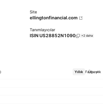
Site
ellingtonfinancial.com
Tanımlayıcılar
ISIN
US28852N1090
+2 daha
Yıllık
Daha Fazla
Üç aylık