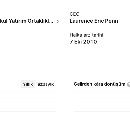
CEO
Gayrı Menkul Yatırım Ortaklıkları
Laurence Eric Penn
Halka arz tarihi
7 Eki 2010
Gelirden kâra
dönüşüm
Yıllık
Daha Fazla
Üç aylık