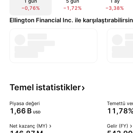
1 gün
5 gün
1 ay
−0,76%
−1,72%
−3,38%
Ellington Financial Inc. ile karşılaştırabilirsin
Temel
istatistikler
Piyasa değeri
Temettü veri
‪1,66 B‬
11,78
USD
Net kazanç (MY)
Gelir (FY)