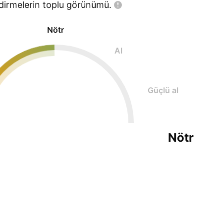
dirmelerin toplu
görünümü.
Nötr
Al
Güçlü al
Nötr