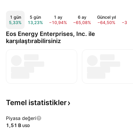
1 gün
5 gün
1 ay
6 ay
Güncel yıl
1 y
5,33%
13,23%
−10,94%
−65,08%
−64,50%
−36,
Eos Energy Enterprises, Inc. ile
karşılaştırabilirsiniz
Temel
istatistikler
Piyasa değeri
‪1,51 B‬
USD