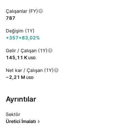
Çalışanlar (FY)
787
Değişim (1Y)
+357
+83,02%
Gelir / Çalışan (1Y)
‪145,11 K‬
USD
Net kar / Çalışan (1Y)
‪−2,21 M‬
USD
Ayrıntılar
Sektör
Üretici İmalatı