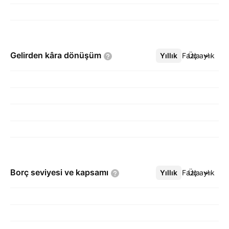
Gelirden kâra
dönüşüm
Yıllık
Daha Fazla
Üç aylık
Borç seviyesi ve
kapsamı
Yıllık
Daha Fazla
Üç aylık