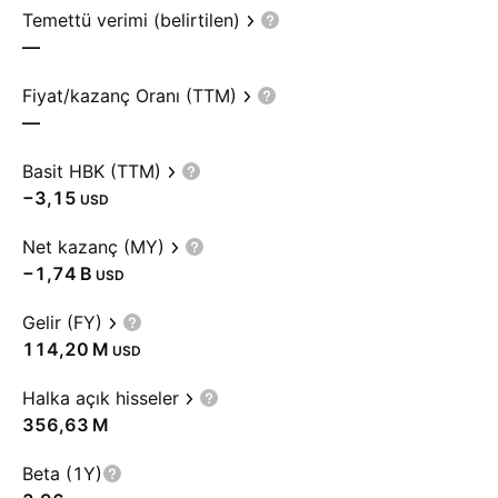
Temettü verimi (belirtilen)
—
Fiyat/kazanç Oranı (TTM)
—
Basit HBK (TTM)
−3,15
USD
Net kazanç (MY)
‪−1,74 B‬
USD
Gelir (FY)
‪114,20 M‬
USD
Halka açık hisseler
‪356,63 M‬
Beta (1Y)