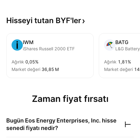
Hisseyi tutan
BYF'ler
IWM
BATG
iShares Russell 2000 ETF
Ağırlık
0,05%
Ağırlık
1,81%
Market değeri
‪36,85 M‬
Market değeri
‪14
Zaman fiyat fırsatı
Bugün
Eos Energy Enterprises, Inc.
hisse
senedi fiyatı nedir?