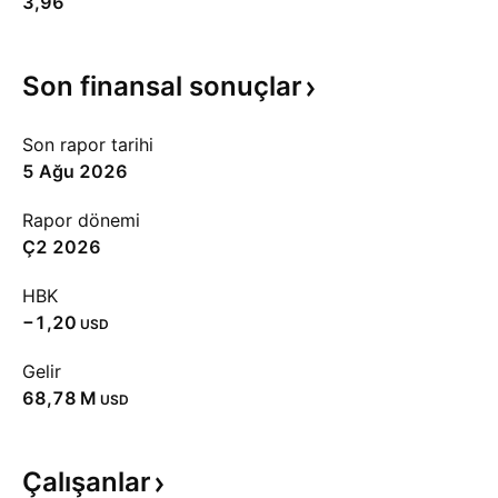
3,96
Son finansal
sonuçlar
Son rapor tarihi
5 Ağu 2026
Rapor dönemi
Ç2 2026
HBK
−1,20
USD
Gelir
‪68,78 M‬
USD
Çalışanlar