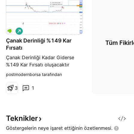
A
l
Çanak Derinliği %149 Kar
ı
Tüm Fikirl
ş
Fırsatı
Çanak Derinliği Kadar Giderse
%149 Kar Fırsatı oluşacaktır
postmodernborsa tarafından
3
1
Teknikler
Göstergelerin neye işaret ettiğinin
özetlenmesi.