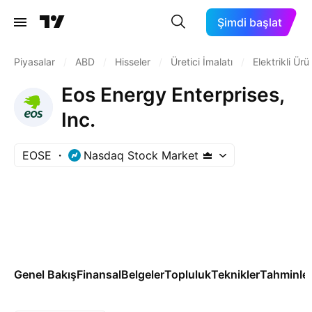
Şimdi başlat
Piyasalar
/
ABD
/
Hisseler
/
Üretici İmalatı
/
Elektrikli Ürü
Eos Energy Enterprises,
Inc.
EOSE
Nasdaq Stock Market
Genel Bakış
Finansal
Belgeler
Topluluk
Teknikler
Tahminle