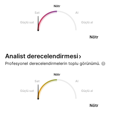
Nötr
Sat
Al
Güçlü sat
Güçlü al
Nötr
Analist
derecelendirmesi
Profesyonel derecelendirmelerin toplu
görünümü.
Nötr
Sat
Al
Güçlü sat
Güçlü al
Nötr