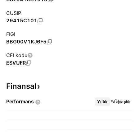
CUSIP
29415C101
FIGI
BBG00V1KJ6F5
CFI kodu
ESVUFR
Finansal
Performans
Yıllık
Daha Fazla
Üç aylık