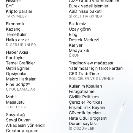
Hisseler
CME Grubu vadeli işlemleri
BYF
Eurex vadeli işlemleri
Kripto paralar
ABD hisse paketi
TAKVIMLER
ŞIRKET HAKKINDA
Ekonomik
Biz kimiz
Kazanç
Uzay görevi
Temettüler
Blog
Halka arzlar
Destek Merkezi
DIĞER ÜRÜNLER
Kariyer
Medya kiti
Haber Akışı
ÜRÜN
Portföyler
Temel Grafikler
TradingView mağazası
Getiri Eğrileri
Yatırımcılar için tarot kartları
Opsiyonlar
C63 TradeTime
Makro Haritalar
POLIÇELER VE GÜVENLIK
Pine Script®
Kullanım Koşulları
UYGULAMALAR
Feragatname
Mobil
Gizlilik Politikası
Masaüstü
Çerezler Politikası
TOPLULUK
Erişilebilirlik Beyanı
Güvenlik ipuçları
Sosyal ağ
Hata Ödül programı
Sevgi Duvarı
Durum sayfası
Arkadaşını yönlendir
İŞ ÇÖZÜMLERI
Creator program