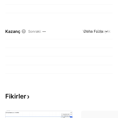
Kazanç
Yıllık
Daha Fazla
Üç aylık
Sonraki
:
—
Fikirler