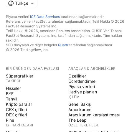
Türkçe
Piyasa verileri
ICE Data Services
tarafından sağlanmaktadır.
Referans verileri FactSet tarafından sağlanmaktadır. Telif Hakkı © 2026
FactSet Research Systems Inc.
Telif Hakkı © 2026, American Bankers Association. CUSIP Veri Tabanı
FactSet Research Systems Inc. tarafından sağlanmaktadır. Tüm hakları
saklıdır.
SEC dosyaları ve diğer belgeler
Quartr
tarafından sağlanmaktadır.
© 2026 TradingView, Inc.
BIR ÜRÜNDEN DAHA FAZLASI
ARAÇLAR & ABONELIKLER
Süpergrafikler
Özellikler
TAKIPÇI
Ücretlendirme
Piyasa verileri
Hisseler
Hediye planları
BYF
İŞLEM
Tahvil
Kripto paralar
Genel Bakış
CEX çiftleri
Aracı kurum
DEX çiftleri
Aracı kurum karşılaştırması
Pine
The Leap
ISI HARITALARI
ÖZEL TEKLIFLER