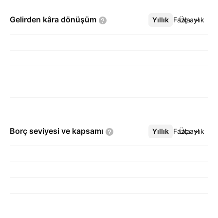
Gelirden kâra
dönüşüm
Yıllık
Daha Fazla
Üç aylık
Borç seviyesi ve
kapsamı
Yıllık
Daha Fazla
Üç aylık