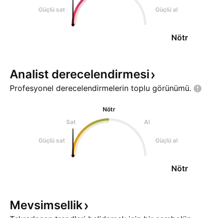
Güçlü sat
Güçlü al
Nötr
Analist
derecelendirmesi
Profesyonel derecelendirmelerin toplu
görünümü.
Nötr
Sat
Al
Güçlü sat
Güçlü al
Nötr
Mevsimsellik