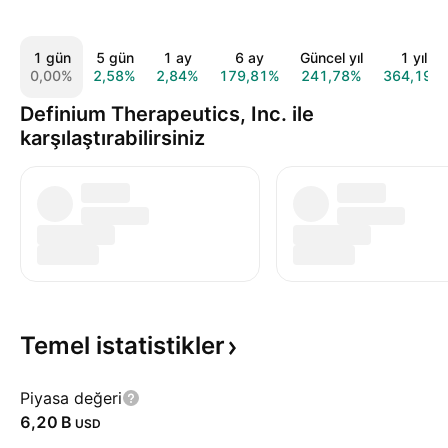
1 gün
5 gün
1 ay
6 ay
Güncel yıl
1 yıl
0,00%
2,58%
2,84%
179,81%
241,78%
364,19%
Definium Therapeutics, Inc. ile
karşılaştırabilirsiniz
Temel
istatistikler
Piyasa değeri
‪6,20 B‬
USD