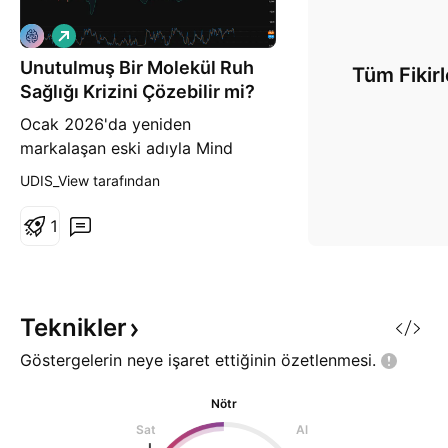
A
l
Unutulmuş Bir Molekül Ruh
ı
Tüm Fikirl
ş
Sağlığı Krizini Çözebilir mi?
Ocak 2026'da yeniden
markalaşan eski adıyla Mind
Medicine olan Definium
UDIS_View tarafından
Therapeutics (DFTX), nesiller
boyu karşılanmayan ihtiyaçları
1
hedefleyen optimize edilmiş
liserjid formülasyonlarına
odaklanmış bir boru hattı üzerine
inşa edilen, saykodelik destekli
Teknikler
psikiyatri alanında lider klinik
Göstergelerin neye işaret ettiğinin
özetlenmesi.
aşama şirket
Nötr
Sat
Al