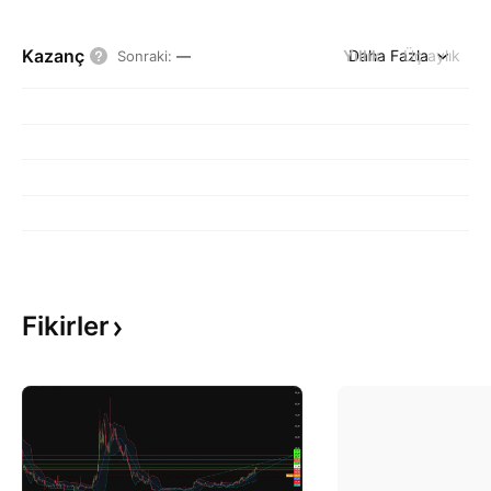
Kazanç
Yıllık
Daha Fazla
Üç aylık
Sonraki
:
—
Fikirler