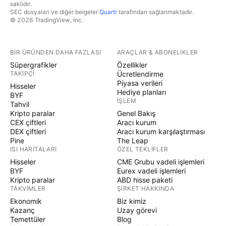
saklıdır.
SEC dosyaları ve diğer belgeler
Quartr
tarafından sağlanmaktadır.
© 2026 TradingView, Inc.
BIR ÜRÜNDEN DAHA FAZLASI
ARAÇLAR & ABONELIKLER
Süpergrafikler
Özellikler
TAKIPÇI
Ücretlendirme
Piyasa verileri
Hisseler
Hediye planları
BYF
İŞLEM
Tahvil
Kripto paralar
Genel Bakış
CEX çiftleri
Aracı kurum
DEX çiftleri
Aracı kurum karşılaştırması
Pine
The Leap
ISI HARITALARI
ÖZEL TEKLIFLER
Hisseler
CME Grubu vadeli işlemleri
BYF
Eurex vadeli işlemleri
Kripto paralar
ABD hisse paketi
TAKVIMLER
ŞIRKET HAKKINDA
Ekonomik
Biz kimiz
Kazanç
Uzay görevi
Temettüler
Blog