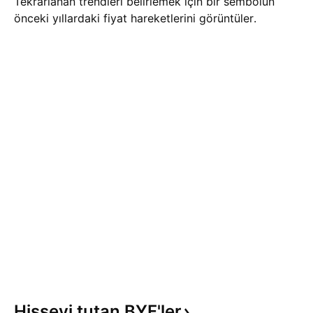
Tekrarlanan trendleri belirlemek için bir sembolün
önceki yıllardaki fiyat hareketlerini görüntüler.
Hisseyi tutan
BYF'ler