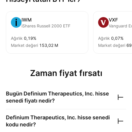
IWM
VXF
iShares Russell 2000 ETF
Vanguard E
Ağırlık
0,19%
Ağırlık
0,07%
Market değeri
‪153,02 M‬
Market değeri
‪69
Zaman fiyat fırsatı
Bugün
Definium Therapeutics, Inc.
hisse
senedi fiyatı nedir?
Definium Therapeutics, Inc.
hisse senedi
kodu nedir?