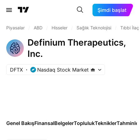
Şimdi başlat
Piyasalar
/
ABD
/
Hisseler
/
Sağlık Teknolojisi
/
Tıbbi İlaç
Definium Therapeutics,
Inc.
DFTX
Nasdaq Stock Market
Genel Bakış
Finansal
Belgeler
Topluluk
Teknikler
Tahminle