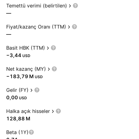
Temettü verimi (belirtilen)
—
Fiyat/kazanç Oranı (TTM)
—
Basit HBK (TTM)
−3,44
USD
Net kazanç (MY)
‪−183,79 M‬
USD
Gelir (FY)
0,00
USD
Halka açık hisseler
‪128,88 M‬
Beta (1Y)