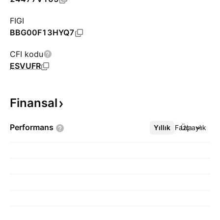
FIGI
BBG00F13HYQ7
CFI kodu
ESVUFR
Finansal
Performans
Yıllık
Daha Fazla
Üç aylık