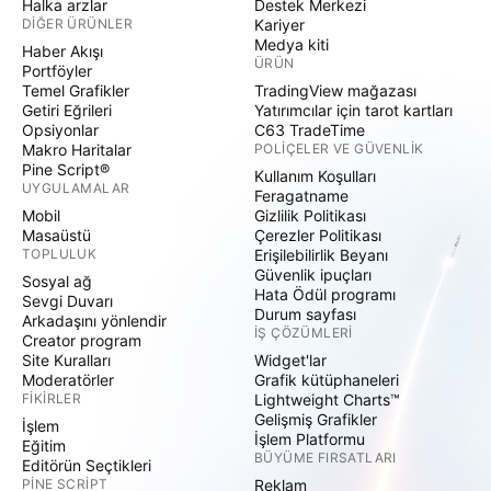
Halka arzlar
Destek Merkezi
DIĞER ÜRÜNLER
Kariyer
Medya kiti
Haber Akışı
ÜRÜN
Portföyler
Temel Grafikler
TradingView mağazası
Getiri Eğrileri
Yatırımcılar için tarot kartları
Opsiyonlar
C63 TradeTime
Makro Haritalar
POLIÇELER VE GÜVENLIK
Pine Script®
Kullanım Koşulları
UYGULAMALAR
Feragatname
Mobil
Gizlilik Politikası
Masaüstü
Çerezler Politikası
TOPLULUK
Erişilebilirlik Beyanı
Güvenlik ipuçları
Sosyal ağ
Hata Ödül programı
Sevgi Duvarı
Durum sayfası
Arkadaşını yönlendir
İŞ ÇÖZÜMLERI
Creator program
Site Kuralları
Widget'lar
Moderatörler
Grafik kütüphaneleri
FIKIRLER
Lightweight Charts™
Gelişmiş Grafikler
İşlem
İşlem Platformu
Eğitim
BÜYÜME FIRSATLARI
Editörün Seçtikleri
PINE SCRIPT
Reklam