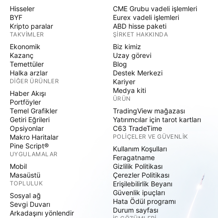
Hisseler
CME Grubu vadeli işlemleri
BYF
Eurex vadeli işlemleri
Kripto paralar
ABD hisse paketi
TAKVIMLER
ŞIRKET HAKKINDA
Ekonomik
Biz kimiz
Kazanç
Uzay görevi
Temettüler
Blog
Halka arzlar
Destek Merkezi
DIĞER ÜRÜNLER
Kariyer
Medya kiti
Haber Akışı
ÜRÜN
Portföyler
Temel Grafikler
TradingView mağazası
Getiri Eğrileri
Yatırımcılar için tarot kartları
Opsiyonlar
C63 TradeTime
Makro Haritalar
POLIÇELER VE GÜVENLIK
Pine Script®
Kullanım Koşulları
UYGULAMALAR
Feragatname
Mobil
Gizlilik Politikası
Masaüstü
Çerezler Politikası
TOPLULUK
Erişilebilirlik Beyanı
Güvenlik ipuçları
Sosyal ağ
Hata Ödül programı
Sevgi Duvarı
Durum sayfası
Arkadaşını yönlendir