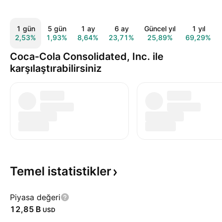
1 gün
5 gün
1 ay
6 ay
Güncel yıl
1 yıl
2,53%
1,93%
8,64%
23,71%
25,89%
69,29%
Coca-Cola Consolidated, Inc. ile
karşılaştırabilirsiniz
Temel
istatistikler
Piyasa değeri
‪12,85 B‬
USD