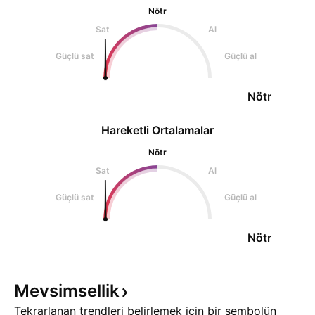
Nötr
Sat
Al
Güçlü sat
Güçlü al
Nötr
Hareketli Ortalamalar
Nötr
Sat
Al
Güçlü sat
Güçlü al
Nötr
Mevsimsellik
Tekrarlanan trendleri belirlemek için bir sembolün