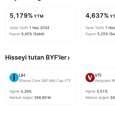
5,179%
4,637%
YTM
Y
Vade Tarihi
1 Haz 2034
Vade Tarihi
1 Ha
Kupon
5,45% (Sabit)
Kupon
5,25% (Sa
Hisseyi tutan
BYF'ler
IJH
VTI
iShares Core S&P Mid-Cap ETF
Ağırlık
0,29%
Ağırlık
0,01%
Market değeri
‪366,89 M‬
Market değeri
‪3