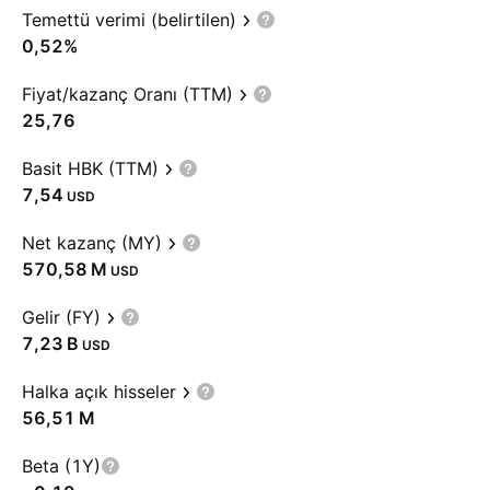
Temettü verimi (belirtilen)
0,52%
Fiyat/kazanç Oranı (TTM)
25,76
Basit HBK (TTM)
7,54
USD
Net kazanç (MY)
‪570,58 M‬
USD
Gelir (FY)
‪7,23 B‬
USD
Halka açık hisseler
‪56,51 M‬
Beta (1Y)