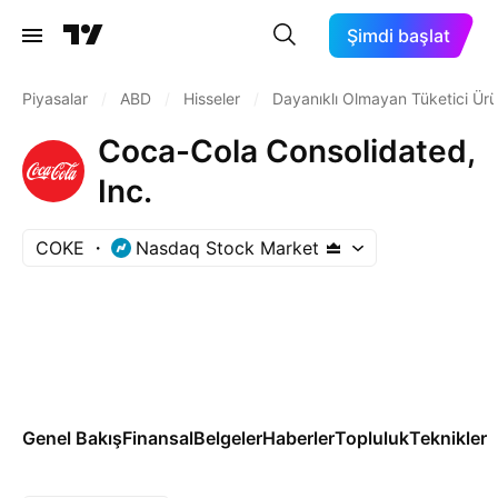
Şimdi başlat
Piyasalar
/
ABD
/
Hisseler
/
Dayanıklı Olmayan Tüketici Ürü
Coca-Cola Consolidated,
Inc.
COKE
Nasdaq Stock Market
Genel Bakış
Finansal
Belgeler
Haberler
Topluluk
Teknikler
T