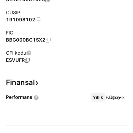
CUSIP
191098102
FIGI
BBG000BG1SX2
CFI kodu
ESVUFR
Finansal
Performans
Yıllık
Daha Fazla
Üç aylık