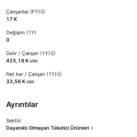
Çalışanlar (FY)
‪17 K‬
Değişim (1Y)
0
Gelir / Çalışan (1Y)
‪425,18 K‬
USD
Net kar / Çalışan (1Y)
‪33,56 K‬
USD
Ayrıntılar
Sektör
Dayanıklı Olmayan Tüketici Ürünleri