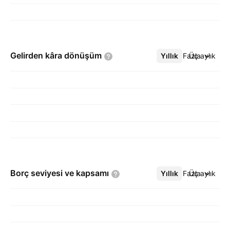
Gelirden kâra
dönüşüm
Yıllık
Daha Fazla
Üç aylık
Borç seviyesi ve
kapsamı
Yıllık
Daha Fazla
Üç aylık