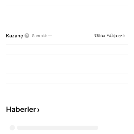
Kazanç
Yıllık
Daha Fazla
Üç aylık
Sonraki
:
—
Haberler