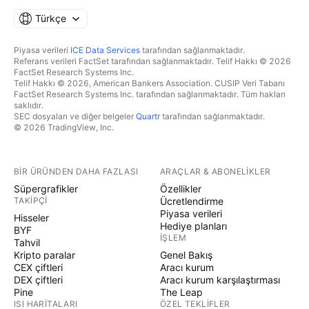
Türkçe
Piyasa verileri
ICE Data Services
tarafından sağlanmaktadır.
Referans verileri FactSet tarafından sağlanmaktadır. Telif Hakkı © 2026
FactSet Research Systems Inc.
Telif Hakkı © 2026, American Bankers Association. CUSIP Veri Tabanı
FactSet Research Systems Inc. tarafından sağlanmaktadır. Tüm hakları
saklıdır.
SEC dosyaları ve diğer belgeler
Quartr
tarafından sağlanmaktadır.
© 2026 TradingView, Inc.
BIR ÜRÜNDEN DAHA FAZLASI
ARAÇLAR & ABONELIKLER
Süpergrafikler
Özellikler
TAKIPÇI
Ücretlendirme
Piyasa verileri
Hisseler
Hediye planları
BYF
İŞLEM
Tahvil
Kripto paralar
Genel Bakış
CEX çiftleri
Aracı kurum
DEX çiftleri
Aracı kurum karşılaştırması
Pine
The Leap
ISI HARITALARI
ÖZEL TEKLIFLER