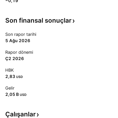
−0,19
Son finansal
sonuçlar
Son rapor tarihi
5 Ağu 2026
Rapor dönemi
Ç2 2026
HBK
2,83
USD
Gelir
‪2,05 B‬
USD
Çalışanlar