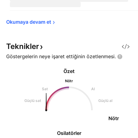
Okumaya devam 
et
Teknikler
Göstergelerin neye işaret ettiğinin
özetlenmesi.
Özet
Nötr
Sat
Al
Güçlü sat
Güçlü al
Nötr
Osilatörler