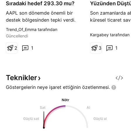
ş
Sıradaki hedef 293.30 mu?
Yüzünden Düşt
AAPL son dönemde önemli bir
Son zamanlarda ab
destek bölgesinden tepki verdi.
küresel ticaret sav
Bu bölge, geçmişte dikkat çeken
yüzünden dünya e
Trend_Of_Emma tarafından
bir demand zone olarak
etk lendi.Bıst te 
Kargabey tarafından
Güncellendi
çalışmıştı. Bu fiyat seviyesi
olumsuz etkilendi
geçmişte birçok kez alıcı ilgisini
2
1
küresel siyasetler
3
1
çekti ve şu anda fiyat, güçlü bir
gerilim yüzünden s
düşüş hareketinden sonra
yaşadı.Abd borsas
yeniden tepki göstermeye devam
güvenilir hissesi 
ediyor. Bu bölgeye ulaşmadan
göre Bıst ın etkil
Teknikler
Göstergelerin neye işaret ettiğinin
özetlenmesi.
Nötr
Sat
Al
Güçlü sat
Güçlü al