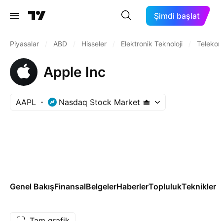
Şimdi başlat
Piyasalar
/
ABD
/
Hisseler
/
Elektronik Teknoloji
/
Teleko
Apple Inc
AAPL
Nasdaq Stock Market
Genel Bakış
Finansal
Belgeler
Haberler
Topluluk
Teknikler
T
Tam grafik