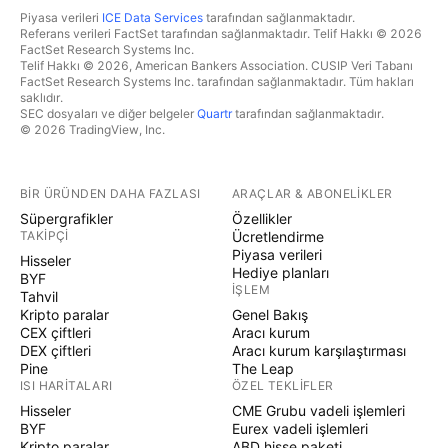
Piyasa verileri
ICE Data Services
tarafından sağlanmaktadır.
Referans verileri FactSet tarafından sağlanmaktadır. Telif Hakkı © 2026
FactSet Research Systems Inc.
Telif Hakkı © 2026, American Bankers Association. CUSIP Veri Tabanı
FactSet Research Systems Inc. tarafından sağlanmaktadır. Tüm hakları
saklıdır.
SEC dosyaları ve diğer belgeler
Quartr
tarafından sağlanmaktadır.
© 2026 TradingView, Inc.
BIR ÜRÜNDEN DAHA FAZLASI
ARAÇLAR & ABONELIKLER
Süpergrafikler
Özellikler
TAKIPÇI
Ücretlendirme
Piyasa verileri
Hisseler
Hediye planları
BYF
İŞLEM
Tahvil
Kripto paralar
Genel Bakış
CEX çiftleri
Aracı kurum
DEX çiftleri
Aracı kurum karşılaştırması
Pine
The Leap
ISI HARITALARI
ÖZEL TEKLIFLER
Hisseler
CME Grubu vadeli işlemleri
BYF
Eurex vadeli işlemleri
Kripto paralar
ABD hisse paketi