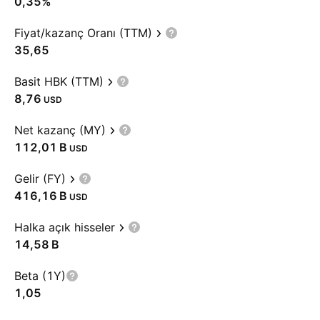
0,35%
Fiyat/kazanç Oranı (TTM)
35,65
Basit HBK (TTM)
8,76
USD
Net kazanç (MY)
‪112,01 B‬
USD
Gelir (FY)
‪416,16 B‬
USD
Halka açık hisseler
‪14,58 B‬
Beta (1Y)
1,05