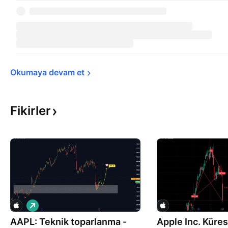
Okumaya devam 
et
Fikirler
A
l
AAPL: Teknik toparlanma -
ı
Apple Inc. Küres