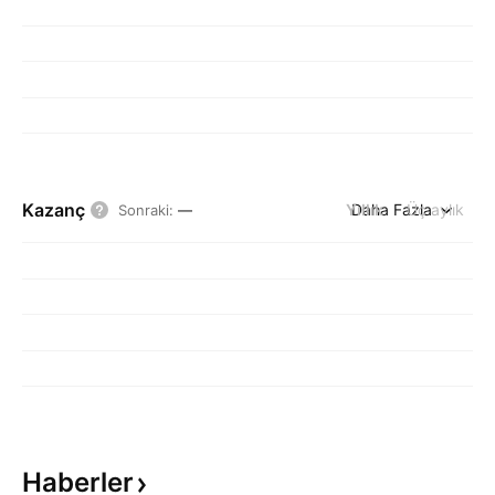
Kazanç
Yıllık
Daha Fazla
Üç aylık
Sonraki
:
—
Haberler