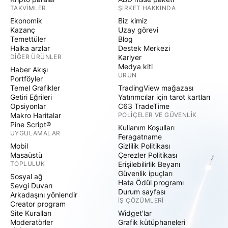
TAKVIMLER
ŞIRKET HAKKINDA
Ekonomik
Biz kimiz
Kazanç
Uzay görevi
Temettüler
Blog
Halka arzlar
Destek Merkezi
DIĞER ÜRÜNLER
Kariyer
Medya kiti
Haber Akışı
ÜRÜN
Portföyler
Temel Grafikler
TradingView mağazası
Getiri Eğrileri
Yatırımcılar için tarot kartları
Opsiyonlar
C63 TradeTime
Makro Haritalar
POLIÇELER VE GÜVENLIK
Pine Script®
Kullanım Koşulları
UYGULAMALAR
Feragatname
Mobil
Gizlilik Politikası
Masaüstü
Çerezler Politikası
TOPLULUK
Erişilebilirlik Beyanı
Güvenlik ipuçları
Sosyal ağ
Hata Ödül programı
Sevgi Duvarı
Durum sayfası
Arkadaşını yönlendir
İŞ ÇÖZÜMLERI
Creator program
Site Kuralları
Widget'lar
Moderatörler
Grafik kütüphaneleri