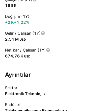
‪166 K‬
Değişim (1Y)
‪+2 K‬
+1,22%
Gelir / Çalışan (1Y)
‪2,51 M‬
USD
Net kar / Çalışan (1Y)
‪674,76 K‬
USD
Ayrıntılar
Sektör
Elektronik Teknoloji
Endüstri
Telekomunikasyon Ekipmanları