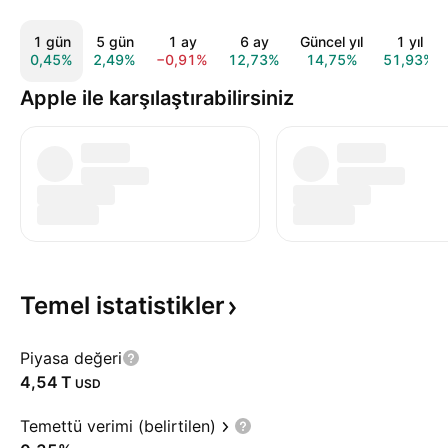
1 gün
5 gün
1 ay
6 ay
Güncel yıl
1 yıl
0,45%
2,49%
−0,91%
12,73%
14,75%
51,93%
Apple ile karşılaştırabilirsiniz
Temel
istatistikler
Piyasa değeri
‪4,54 T‬
USD
Temettü verimi (belirtilen)