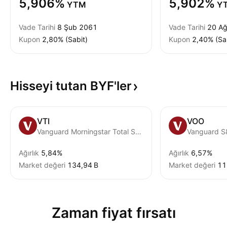
5,906%
5,902%
YTM
Y
Vade Tarihi
8 Şub 2061
Vade Tarihi
20 A
Kupon
2,80% (Sabit)
Kupon
2,40% (Sa
Hisseyi tutan
BYF'ler
VTI
VOO
Vanguard Morningstar Total Stock Market ETF
Vanguard S
Ağırlık
5,84%
Ağırlık
6,57%
Market değeri
‪134,94 B‬
Market değeri
‪11
Zaman fiyat fırsatı