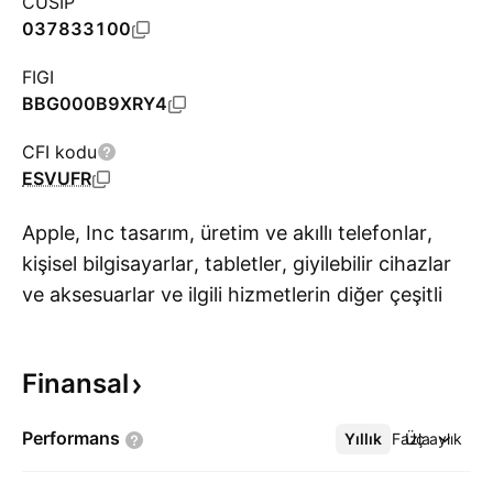
CUSIP
037833100
FIGI
BBG000B9XRY4
CFI kodu
ESVUFR
Apple, Inc tasarım, üretim ve akıllı telefonlar,
kişisel bilgisayarlar, tabletler, giyilebilir cihazlar
ve aksesuarlar ve ilgili hizmetlerin diğer çeşitli
Da
satışı ile uğraşır. Aşağıdaki coğrafi segmentler
aracılığıyla çalışır: Amerika, Avrupa, Büyük Çin,
Finansal
Japonya ve Asya Pasifik'in Geri Kalanı. Amerika
segmenti Kuzey ve Güney Amerika'yı içerir.
Performans
Yıllık
Daha Fazla
Üç aylık
Avrupa segmenti Avrupa ülkelerinin yanı sıra
Hindistan, Orta Doğu ve Afrika'dan