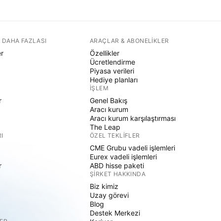
 DAHA FAZLASI
ARAÇLAR & ABONELIKLER
er
Özellikler
Ücretlendirme
Piyasa verileri
Hediye planları
İŞLEM
r
Genel Bakış
Aracı kurum
Aracı kurum karşılaştırması
The Leap
I
ÖZEL TEKLIFLER
CME Grubu vadeli işlemleri
Eurex vadeli işlemleri
r
ABD hisse paketi
ŞIRKET HAKKINDA
Biz kimiz
Uzay görevi
Blog
Destek Merkezi