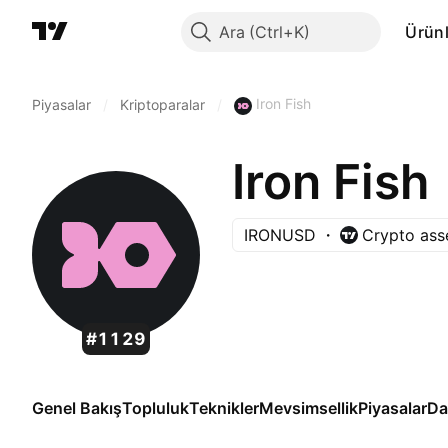
Ara
Ürünl
Iron Fish
Piyasalar
/
Kriptoparalar
/
Iron Fish
IRONUSD
Crypto ass
#1129
Genel Bakış
Topluluk
Teknikler
Mevsimsellik
Piyasalar
Da