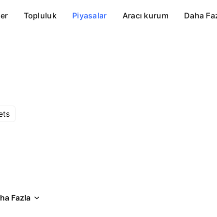
er
Topluluk
Piyasalar
Aracı kurum
Daha Fa
ets
ha Fazla