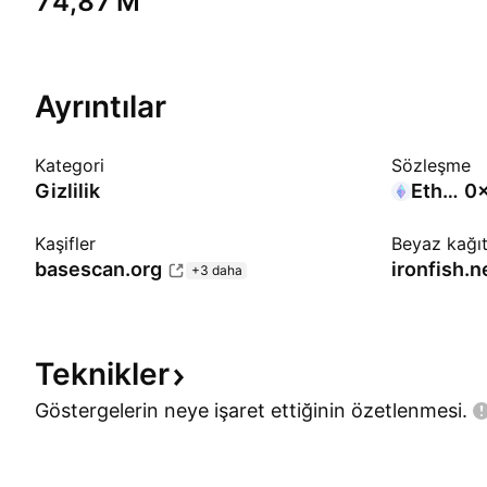
‪74,87 M‬
Ayrıntılar
Kategori
Sözleşme
Gizlilik
Ethereum
0x
Kaşifler
Beyaz kağı
basescan.org
ironfish.
+3 daha
Teknikler
Göstergelerin neye işaret ettiğinin
özetlenmesi.