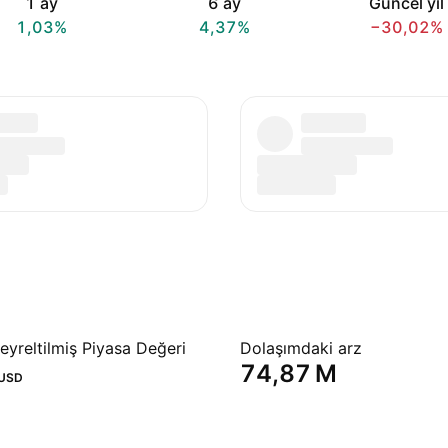
1 ay
6 ay
Güncel yıl
1,03%
4,37%
−30,02%
yreltilmiş Piyasa Değeri
Dolaşımdaki arz
‪74,87 M‬
USD