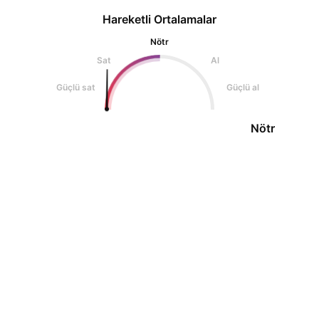
Hareketli Ortalamalar
Nötr
Sat
Al
Güçlü sat
Güçlü al
Nötr