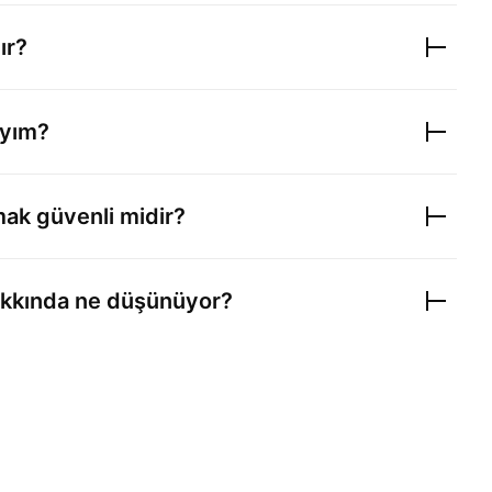
ır?
ıyım?
mak güvenli midir?
kkında ne düşünüyor?