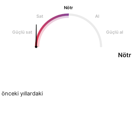
Nötr
Sat
Al
Güçlü sat
Güçlü al
Nötr
 önceki yıllardaki