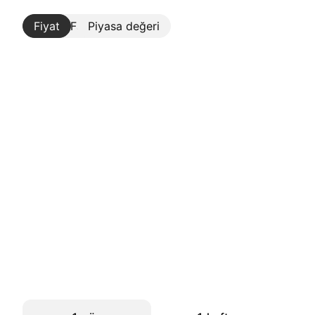
Fiyat
Daha Fazla
Piyasa değeri