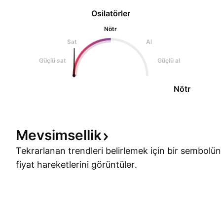
Osilatörler
Nötr
Sat
Al
Güçlü sat
Güçlü al
Nötr
Mevsimsellik
Tekrarlanan trendleri belirlemek için bir sembolün
fiyat hareketlerini görüntüler.