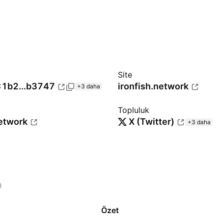
Site
1b2...b3747
ironfish.network
+3 daha
t
Topluluk
network
X (Twitter)
+3 daha
Özet