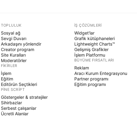
TOPLULUK
İŞ ÇÖZÜMLERI
Sosyal ağ
Widget'lar
Sevgi Duvarı
Grafik kütüphaneleri
Arkadaşını yönlendir
Lightweight Charts™
Creator program
Gelişmiş Grafikler
Site Kuralları
İşlem Platformu
Moderatörler
BÜYÜME FIRSATLARI
FIKIRLER
Reklam
İşlem
Aracı Kurum Entegrasyonu
Eğitim
Partner programı
Editörün Seçtikleri
Eğitim programı
PINE SCRIPT
Göstergeler & stratejiler
Sihirbazlar
Serbest çalışanlar
Ücretli Alanlar