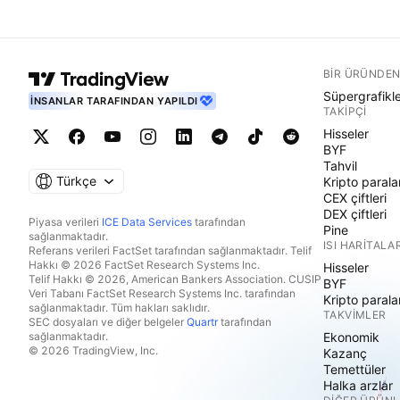
BIR ÜRÜNDEN
Süpergrafikl
İNSANLAR TARAFINDAN YAPILDI
TAKIPÇI
Hisseler
BYF
Tahvil
Türkçe
Kripto parala
CEX çiftleri
DEX çiftleri
Piyasa verileri
ICE Data Services
tarafından
Pine
sağlanmaktadır.
ISI HARITALAR
Referans verileri FactSet tarafından sağlanmaktadır. Telif
Hakkı © 2026 FactSet Research Systems Inc.
Hisseler
Telif Hakkı © 2026, American Bankers Association. CUSIP
BYF
Veri Tabanı FactSet Research Systems Inc. tarafından
Kripto parala
sağlanmaktadır. Tüm hakları saklıdır.
TAKVIMLER
SEC dosyaları ve diğer belgeler
Quartr
tarafından
sağlanmaktadır.
Ekonomik
© 2026 TradingView, Inc.
Kazanç
Temettüler
Halka arzlar