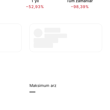
1 yıl
Tüm zamanlar
−52,93%
−98,39%
Maksimum arz
—