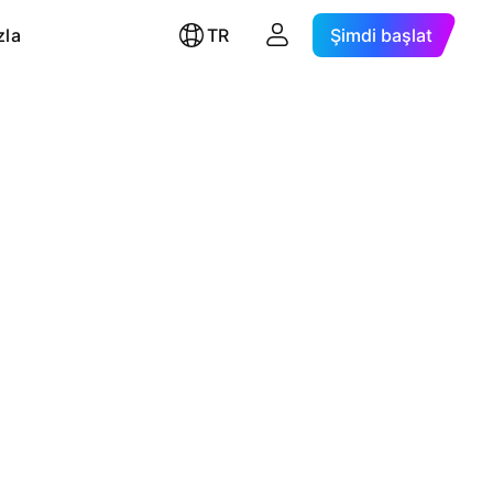
zla
TR
Şimdi başlat