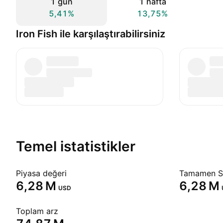
1 gün
1 hafta
5,41%
13,75%
Iron Fish ile karşılaştırabilirsiniz
Temel istatistikler
Piyasa değeri
Tamamen Se
‪6,28 M‬
‪6,28 M‬
USD
Toplam arz