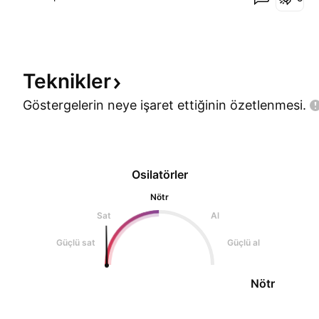
Teknikler
Göstergelerin neye işaret ettiğinin
özetlenmesi.
Osilatörler
Nötr
Sat
Al
Güçlü sat
Güçlü al
Nötr