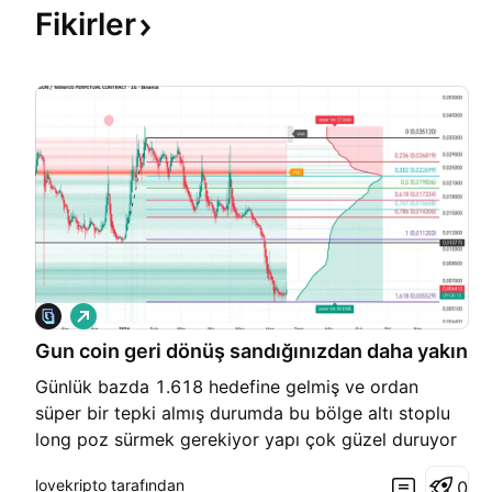
Fikirler
A
l
Gun coin geri dönüş sandığınızdan daha yakın
ı
ş
Günlük bazda 1.618 hedefine gelmiş ve ordan
süper bir tepki almış durumda bu bölge altı stoplu
long poz sürmek gerekiyor yapı çok güzel duruyor
minimum risk maximum kazanç arıyanlar için özell
lovekripto tarafından
0
YTD