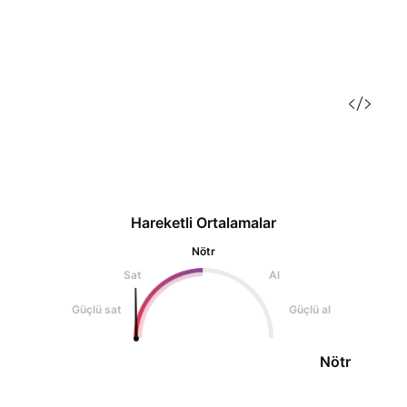
Hareketli Ortalamalar
Nötr
Sat
Al
Güçlü sat
Güçlü al
Nötr