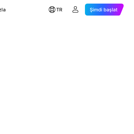
zla
TR
Şimdi başlat