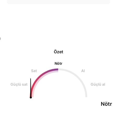
Özet
Nötr
Sat
Al
Güçlü sat
Güçlü al
Nötr