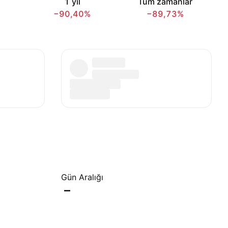
1 yıl
Tüm zamanlar
−90,40%
−89,73%
Gün Aralığı
–