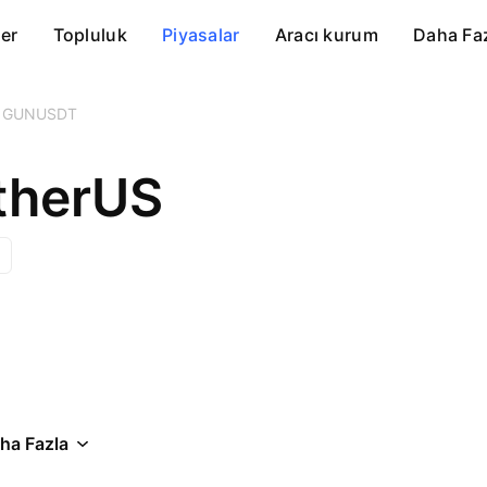
er
Topluluk
Piyasalar
Aracı kurum
Daha Fa
GUNUSDT
therUS
ha Fazla