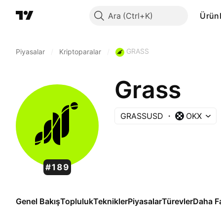
Ara
Ürünl
GRASS
Piyasalar
/
Kriptoparalar
/
Grass
GRASSUSD
OKX
#189
Genel Bakış
Topluluk
Teknikler
Piyasalar
Türevler
Daha F