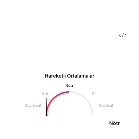
Hareketli Ortalamalar
Nötr
Sat
Al
Güçlü sat
Güçlü al
Nötr