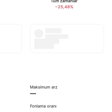
Tüm zamanlar
−25,48%
Maksimum arz
—
Fonlama oranı