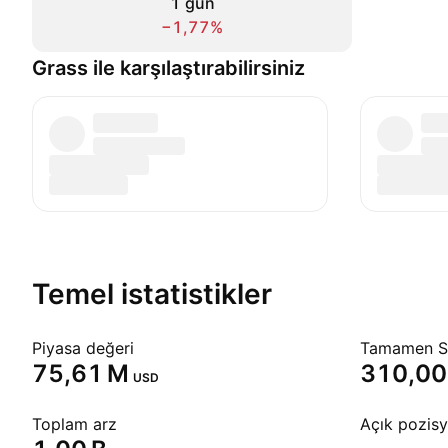
1 gün
−1,77%
Grass ile karşılaştırabilirsiniz
Temel istatistikler
Piyasa değeri
Tamamen Se
‪75,61 M‬
‪310,00
USD
Toplam arz
Açık pozis