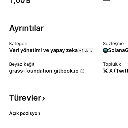
‪1,00 B‬
—
Ayrıntılar
Kategori
Sözleşme
Veri yönetimi ve yapay zeka
Solana
G
+1 daha
Beyaz kağıt
Topluluk
grass-foundation.gitbook.io
X (Twit
Türevler
Açık pozisyon