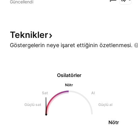
Güncellendi
YAYINLADIĞI PDF DE ADI GEÇİYOR. BU DA DEMEK
OLUYOR Kİ BİNANCE SPOT'A GELME İHTİMALİ
VAR(Kİ ORADAKİ 2023 RAPORUN
Teknikler
Göstergelerin neye işaret ettiğinin
özetlenmesi.
Osilatörler
Nötr
Sat
Al
Güçlü sat
Güçlü al
Nötr