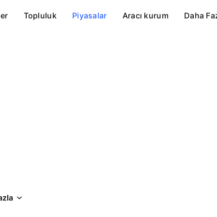
er
Topluluk
Piyasalar
Aracı kurum
Daha Fa
azla