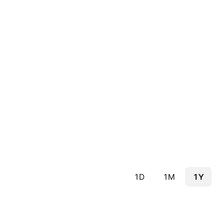
1D
1M
1Y