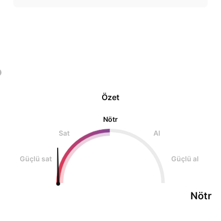
Özet
Nötr
Sat
Al
Güçlü sat
Güçlü al
Nötr