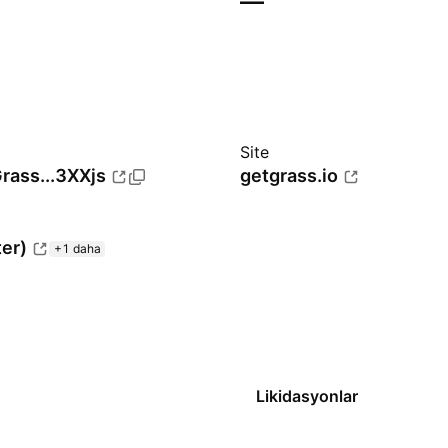
—
Site
rass...3XXjs
getgrass.io
ter)
+1 daha
Likidasyonlar