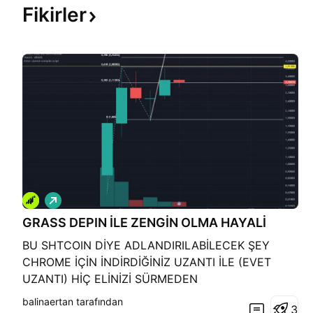
Fikirler
A
l
GRASS DEPIN İLE ZENGİN OLMA HAYALİ
ı
ş
BU SHTCOIN DİYE ADLANDIRILABİLECEK ŞEY
CHROME İÇİN İNDİRDİĞİNİZ UZANTI İLE (EVET
UZANTI) HİÇ ELİNİZİ SÜRMEDEN
FARMLAYABİLDİĞİNİZ SAÇMA SAPAN BİR PROJE.
balinaertan tarafından
3
AMMAAA BİNANCE NİN 2024 VİZYONUNDAKİ