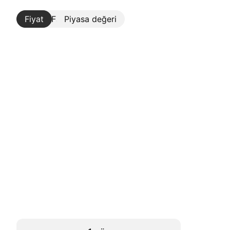
Fiyat
Daha Fazla
Piyasa değeri