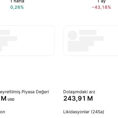
1 hafta
1 ay
0,26%
−43,18%
yreltilmiş Piyasa Değeri
Dolaşımdaki arz
 M‬
‪243,91 M‬
USD
yon
Likidasyonlar (24Sa)