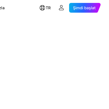
zla
TR
Şimdi başlat