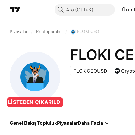
Ara
Ürünl
FLOKI CEO
Piyasalar
/
Kriptoparalar
/
FLOKI C
FLOKICEOUSD
Crypt
LISTEDEN ÇIKARILDI
Genel Bakış
Topluluk
Piyasalar
Daha Fazla