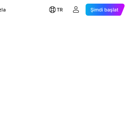
zla
TR
Şimdi başlat