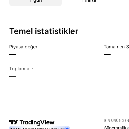
1 gün
1 hafta
Temel istatistikler
Piyasa değeri
Tamamen Se
—
—
Toplam arz
—
BIR ÜRÜNDEN
Süpergrafikl