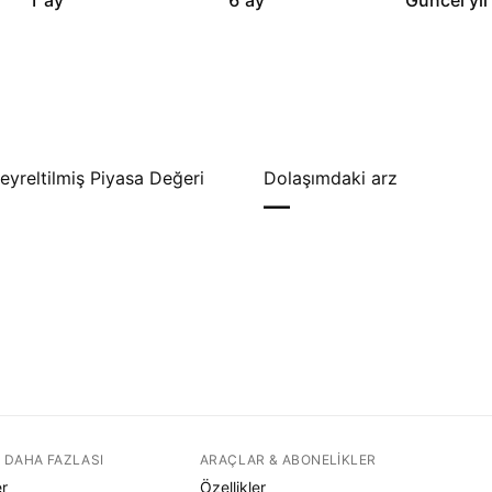
1 ay
6 ay
Güncel yıl
yreltilmiş Piyasa Değeri
Dolaşımdaki arz
—
 DAHA FAZLASI
ARAÇLAR & ABONELIKLER
er
Özellikler