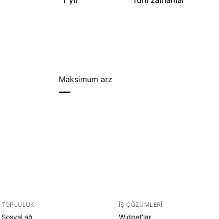
1 yıl
Tüm zamanlar
Maksimum arz
—
TOPLULUK
İŞ ÇÖZÜMLERI
Sosyal ağ
Widget'lar