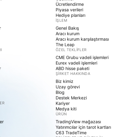
Ücretlendirme
Piyasa verileri
Hediye planları
İŞLEM
r
Genel Bakış
Aracı kurum
Aracı kurum karşılaştırması
The Leap
I
ÖZEL TEKLIFLER
CME Grubu vadeli işlemleri
Eurex vadeli işlemleri
r
ABD hisse paketi
ŞIRKET HAKKINDA
Biz kimiz
Uzay görevi
Blog
Destek Merkezi
ER
Kariyer
Medya kiti
ÜRÜN
er
TradingView mağazası
Yatırımcılar için tarot kartları
C63 TradeTime