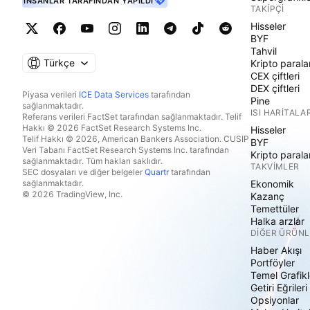
İNSANLAR TARAFINDAN YAPILDI
TAKIPÇI
Hisseler
BYF
Tahvil
Türkçe
Kripto parala
CEX çiftleri
DEX çiftleri
Piyasa verileri
ICE Data Services
tarafından
Pine
sağlanmaktadır.
ISI HARITALAR
Referans verileri FactSet tarafından sağlanmaktadır. Telif
Hakkı © 2026 FactSet Research Systems Inc.
Hisseler
Telif Hakkı © 2026, American Bankers Association. CUSIP
BYF
Veri Tabanı FactSet Research Systems Inc. tarafından
Kripto parala
sağlanmaktadır. Tüm hakları saklıdır.
TAKVIMLER
SEC dosyaları ve diğer belgeler
Quartr
tarafından
sağlanmaktadır.
Ekonomik
© 2026 TradingView, Inc.
Kazanç
Temettüler
Halka arzlar
DIĞER ÜRÜNL
Haber Akışı
Portföyler
Temel Grafikl
Getiri Eğrileri
Opsiyonlar