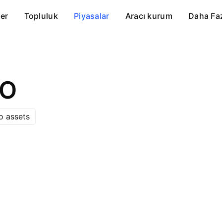
er
Topluluk
Piyasalar
Aracı kurum
Daha Fa
EO
o assets