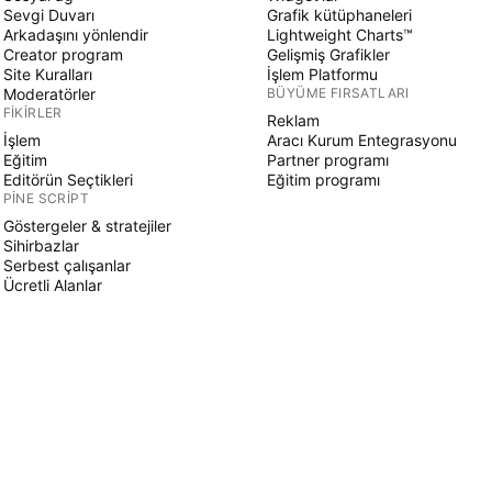
Sevgi Duvarı
Grafik kütüphaneleri
Arkadaşını yönlendir
Lightweight Charts™
Creator program
Gelişmiş Grafikler
Site Kuralları
İşlem Platformu
Moderatörler
BÜYÜME FIRSATLARI
FIKIRLER
Reklam
İşlem
Aracı Kurum Entegrasyonu
Eğitim
Partner programı
Editörün Seçtikleri
Eğitim programı
PINE SCRIPT
Göstergeler & stratejiler
Sihirbazlar
Serbest çalışanlar
Ücretli Alanlar