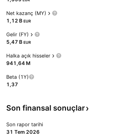
Net kazanç (MY)
‪1,12 B‬
EUR
Gelir (FY)
‪5,47 B‬
EUR
Halka açık hisseler
‪941,64 M‬
Beta (1Y)
1,37
Son finansal
sonuçlar
Son rapor tarihi
31 Tem 2026