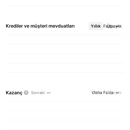
Krediler ve müşteri mevduatları
Yıllık
Daha Fazla
Üç aylık
Kazanç
Yıllık
Daha Fazla
Üç aylık
Sonraki
:
—