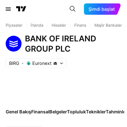
Şimdi başlat
Piyasalar
/
İrlanda
/
Hisseler
/
Finans
/
Majör Bankalar
/
BANK OF IRELAND
GROUP PLC
BIRG
Euronext
Genel Bakış
Finansal
Belgeler
Topluluk
Teknikler
Tahminle