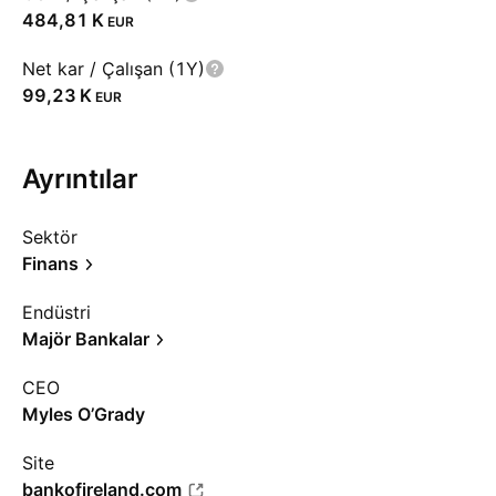
‪484,81 K‬
EUR
Net kar / Çalışan (1Y)
‪99,23 K‬
EUR
Ayrıntılar
Sektör
Finans
Endüstri
Majör Bankalar
CEO
Myles O’Grady
Site
bankofireland.com