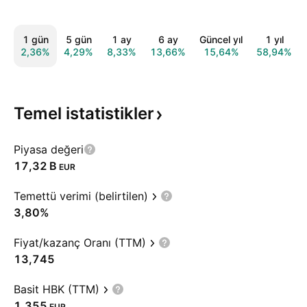
1 gün
5 gün
1 ay
6 ay
Güncel yıl
1 yıl
2,36%
4,29%
8,33%
13,66%
15,64%
58,94%
Temel
istatistikler
Piyasa değeri
‪17,32 B‬
EUR
Temettü verimi (belirtilen)
3,80%
Fiyat/kazanç Oranı (TTM)
13,745
Basit HBK (TTM)
1,355
EUR