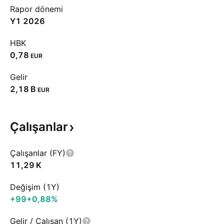
Rapor dönemi
Y1 2026
HBK
0,78
EUR
Gelir
‪2,18 B‬
EUR
Çalışanlar
Çalışanlar (FY)
‪11,29 K‬
Değişim (1Y)
+99
+0,88%
Gelir / Çalışan (1Y)