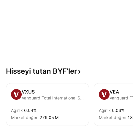
Hisseyi tutan
BYF'ler
VXUS
VEA
Vanguard Total International Stock ETF
Ağırlık
0,04%
Ağırlık
0,06%
Market değeri
‪279,05 M‬
Market değeri
‪1