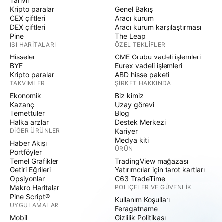
Tahvil
Kripto paralar
Genel Bakış
CEX çiftleri
Aracı kurum
DEX çiftleri
Aracı kurum karşılaştırması
Pine
The Leap
ISI HARITALARI
ÖZEL TEKLIFLER
Hisseler
CME Grubu vadeli işlemleri
BYF
Eurex vadeli işlemleri
Kripto paralar
ABD hisse paketi
TAKVIMLER
ŞIRKET HAKKINDA
Ekonomik
Biz kimiz
Kazanç
Uzay görevi
Temettüler
Blog
Halka arzlar
Destek Merkezi
DIĞER ÜRÜNLER
Kariyer
Medya kiti
Haber Akışı
ÜRÜN
Portföyler
Temel Grafikler
TradingView mağazası
Getiri Eğrileri
Yatırımcılar için tarot kartları
Opsiyonlar
C63 TradeTime
Makro Haritalar
POLIÇELER VE GÜVENLIK
Pine Script®
Kullanım Koşulları
UYGULAMALAR
Feragatname
Mobil
Gizlilik Politikası