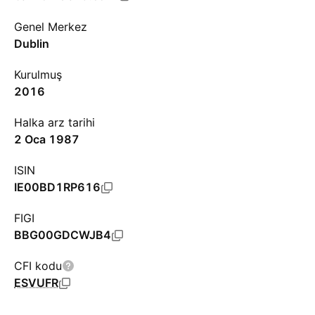
Genel Merkez
Dublin
Kurulmuş
2016
Halka arz tarihi
2 Oca 1987
ISIN
IE00BD1RP616
FIGI
BBG00GDCWJB4
CFI kodu
ESVUFR