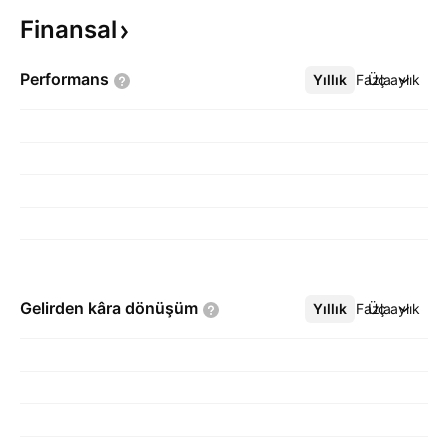
Finansal
Performans
Yıllık
Daha Fazla
Üç aylık
Gelirden kâra
dönüşüm
Yıllık
Daha Fazla
Üç aylık