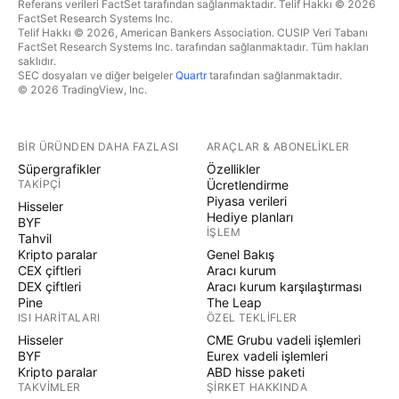
Referans verileri FactSet tarafından sağlanmaktadır. Telif Hakkı © 2026
FactSet Research Systems Inc.
Telif Hakkı © 2026, American Bankers Association. CUSIP Veri Tabanı
FactSet Research Systems Inc. tarafından sağlanmaktadır. Tüm hakları
saklıdır.
SEC dosyaları ve diğer belgeler
Quartr
tarafından sağlanmaktadır.
© 2026 TradingView, Inc.
BIR ÜRÜNDEN DAHA FAZLASI
ARAÇLAR & ABONELIKLER
Süpergrafikler
Özellikler
TAKIPÇI
Ücretlendirme
Piyasa verileri
Hisseler
Hediye planları
BYF
İŞLEM
Tahvil
Kripto paralar
Genel Bakış
CEX çiftleri
Aracı kurum
DEX çiftleri
Aracı kurum karşılaştırması
Pine
The Leap
ISI HARITALARI
ÖZEL TEKLIFLER
Hisseler
CME Grubu vadeli işlemleri
BYF
Eurex vadeli işlemleri
Kripto paralar
ABD hisse paketi
TAKVIMLER
ŞIRKET HAKKINDA