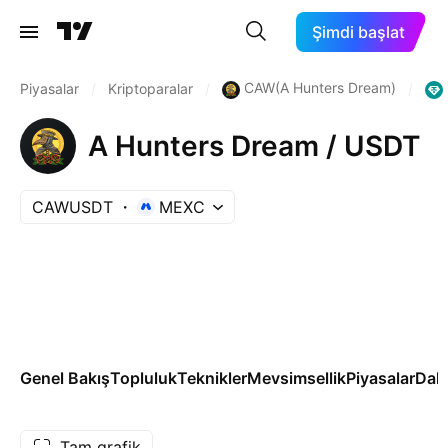
Şimdi başlat
CAW(A Hunters Dream)
Piyasalar
/
Kriptoparalar
/
/
A Hunters Dream / USDT
CAWUSDT
MEXC
Genel Bakış
Topluluk
Teknikler
Mevsimsellik
Piyasalar
Dah
Tam grafik