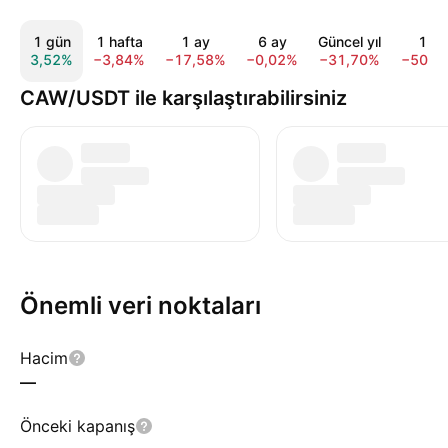
1 gün
1 hafta
1 ay
6 ay
Güncel yıl
1 yıl
3,52%
−3,84%
−17,58%
−0,02%
−31,70%
−50,6
CAW/USDT ile karşılaştırabilirsiniz
Önemli veri noktaları
Hacim
—
Önceki kapanış