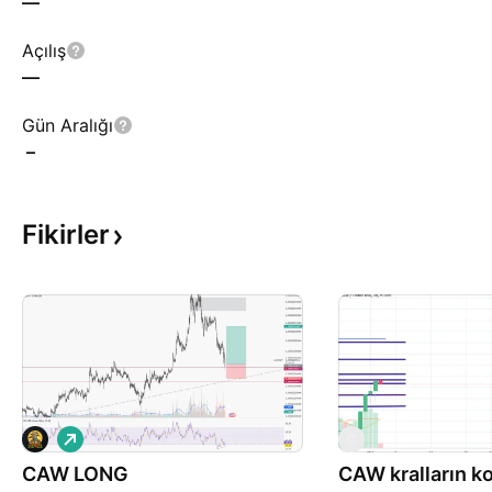
—
Açılış
—
Gün Aralığı
–
Fikirler
A
C
l
CAW LONG
ı
CAW kralların ko
ş