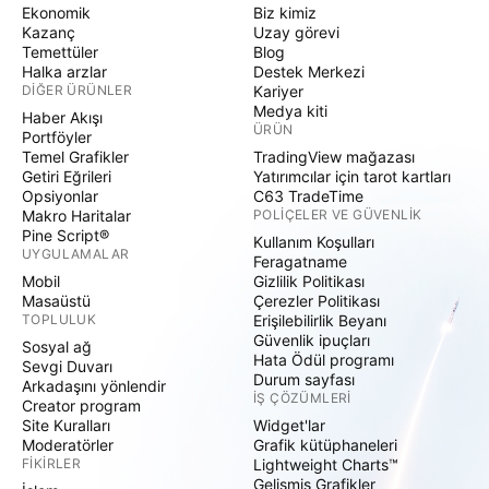
Ekonomik
Biz kimiz
Kazanç
Uzay görevi
Temettüler
Blog
Halka arzlar
Destek Merkezi
DIĞER ÜRÜNLER
Kariyer
Medya kiti
Haber Akışı
ÜRÜN
Portföyler
Temel Grafikler
TradingView mağazası
Getiri Eğrileri
Yatırımcılar için tarot kartları
Opsiyonlar
C63 TradeTime
Makro Haritalar
POLIÇELER VE GÜVENLIK
Pine Script®
Kullanım Koşulları
UYGULAMALAR
Feragatname
Mobil
Gizlilik Politikası
Masaüstü
Çerezler Politikası
TOPLULUK
Erişilebilirlik Beyanı
Güvenlik ipuçları
Sosyal ağ
Hata Ödül programı
Sevgi Duvarı
Durum sayfası
Arkadaşını yönlendir
İŞ ÇÖZÜMLERI
Creator program
Site Kuralları
Widget'lar
Moderatörler
Grafik kütüphaneleri
FIKIRLER
Lightweight Charts™
Gelişmiş Grafikler