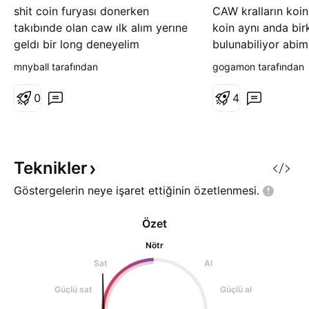
shit coin furyası donerken
CAW kralların koini
takıbınde olan caw ılk alım yerıne
koin aynı anda bir
geldı bir long deneyelim
bulunabiliyor abim
mnyball tarafından
gogamon tarafından
0
4
Teknikler
Göstergelerin neye işaret ettiğinin
özetlenmesi.
Özet
Nötr
Sat
Al
Güçlü sat
Güçlü al