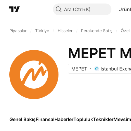
Ara
Ürünl
Piyasalar
/
Türkiye
/
Hisseler
/
Perakende Satış
/
Özel
MEPET
Istanbul Exc
Genel Bakış
Finansal
Haberler
Topluluk
Teknikler
Mevsims