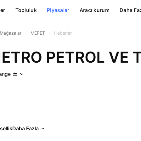
er
Topluluk
Piyasalar
Aracı kurum
Daha Fa
 Mağazalar
/
MEPET
/
Haberler
hange
ellik
Daha Fazla