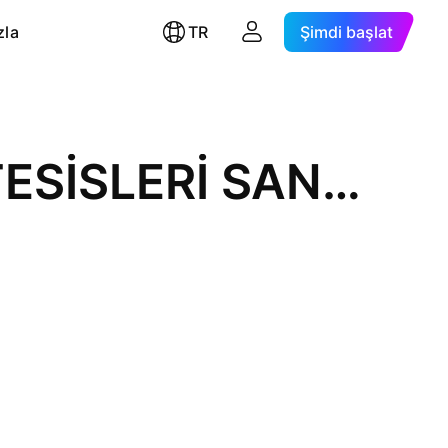
zla
TR
Şimdi başlat
MEPET METRO PETROL VE TESİSLERİ SANAYİ TİCARET A.Ş.