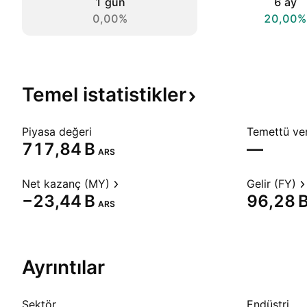
1 gün
6 ay
0,00%
20,00%
Temel
istatistikler
Piyasa değeri
Temettü veri
‪717,84 B‬
—
ARS
Net kazanç (MY)
Gelir (FY)
‪−23,44 B‬
‪96,28 B
ARS
Ayrıntılar
Sektör
Endüstri