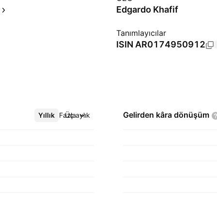
Edgardo Khafif
Tanımlayıcılar
ISIN
AR0174950912
Gelirden kâra
dönüşüm
Yıllık
Daha Fazla
Üç aylık