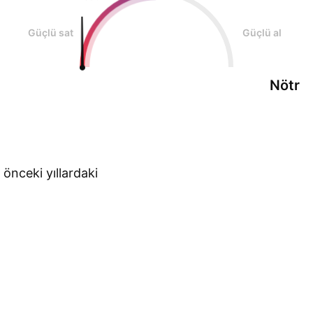
Güçlü sat
Güçlü al
Nötr
 önceki yıllardaki