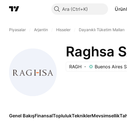
Ara
Ürünl
Piyasalar
/
Arjantin
/
Hisseler
/
Dayanıklı Tüketim Malları
Raghsa S
RAGH
Buenos Aires 
Genel Bakış
Finansal
Topluluk
Teknikler
Mevsimsellik
Tah