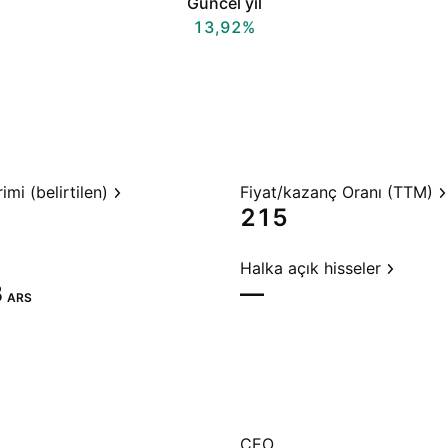
Güncel yıl
13,92%
mi (belirtilen)
Fiyat/kazanç Oranı (TTM)
215
Halka açık hisseler
‬
—
ARS
CEO