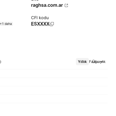
raghsa.com.ar
CFI kodu
ESXXXX
+1 daha
Yıllık
Daha Fazla
Üç aylık