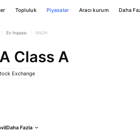
er
Topluluk
Piyasalar
Aracı kurum
Daha Fa
/
Ev İnşaası
/
RAGH
A Class A
Stock Exchange
vil
Daha Fazla