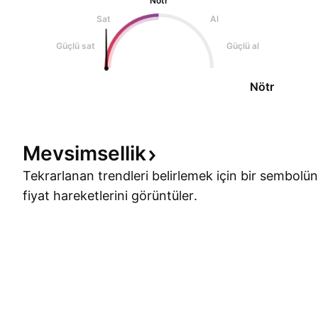
Nötr
Sat
Al
Güçlü sat
Güçlü al
Nötr
Mevsimsellik
Tekrarlanan trendleri belirlemek için bir sembolün
fiyat hareketlerini görüntüler.