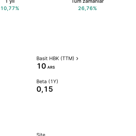
1 yıl
Tüm zamanlar
10,77%
26,76%
Basit HBK (TTM)
10
ARS
Beta (1Y)
0,15
Site