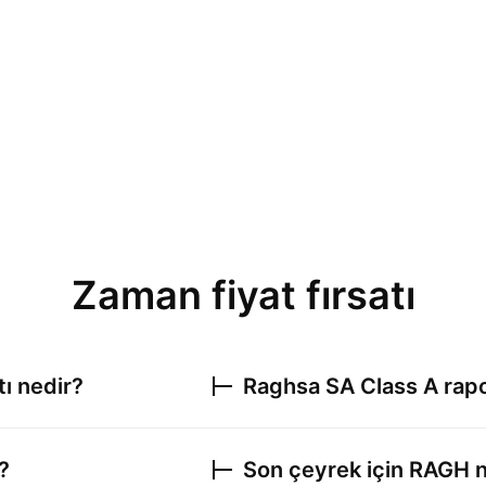
Zaman fiyat fırsatı
tı nedir?
Raghsa SA Class A
rapo
?
Son çeyrek için
RAGH
n