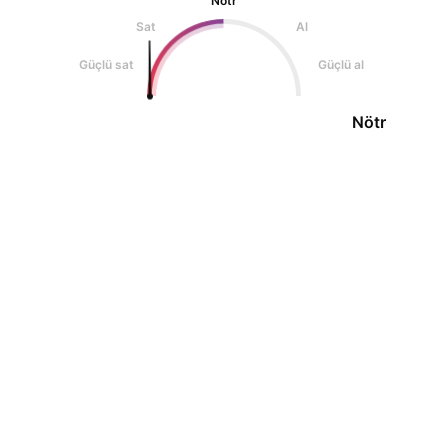
Nötr
Sat
Al
Güçlü sat
Güçlü al
Nötr