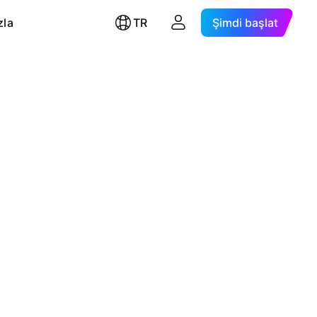
zla
TR
Şimdi başlat