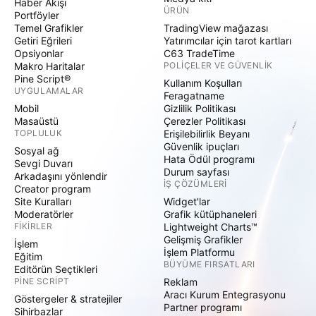
Haber Akışı
ÜRÜN
Portföyler
Temel Grafikler
TradingView mağazası
Getiri Eğrileri
Yatırımcılar için tarot kartları
Opsiyonlar
C63 TradeTime
Makro Haritalar
POLIÇELER VE GÜVENLIK
Pine Script®
Kullanım Koşulları
UYGULAMALAR
Feragatname
Mobil
Gizlilik Politikası
Masaüstü
Çerezler Politikası
TOPLULUK
Erişilebilirlik Beyanı
Güvenlik ipuçları
Sosyal ağ
Hata Ödül programı
Sevgi Duvarı
Durum sayfası
Arkadaşını yönlendir
İŞ ÇÖZÜMLERI
Creator program
Site Kuralları
Widget'lar
Moderatörler
Grafik kütüphaneleri
FIKIRLER
Lightweight Charts™
Gelişmiş Grafikler
İşlem
İşlem Platformu
Eğitim
BÜYÜME FIRSATLARI
Editörün Seçtikleri
PINE SCRIPT
Reklam
Aracı Kurum Entegrasyonu
Göstergeler & stratejiler
Partner programı
Sihirbazlar