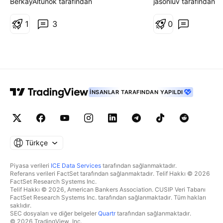
grafikteki gibidir. TP1 alındıktan
girilebilir. YTD
BerkayAltunok tarafından
jasonluv tarafından
sonra stop TP1 bölgesinin altına
taşınmalıdır.
1
3
0
İNSANLAR TARAFINDAN YAPILDI
Türkçe
Piyasa verileri
ICE Data Services
tarafından sağlanmaktadır.
Referans verileri FactSet tarafından sağlanmaktadır. Telif Hakkı © 2026
FactSet Research Systems Inc.
Telif Hakkı © 2026, American Bankers Association. CUSIP Veri Tabanı
FactSet Research Systems Inc. tarafından sağlanmaktadır. Tüm hakları
saklıdır.
SEC dosyaları ve diğer belgeler
Quartr
tarafından sağlanmaktadır.
© 2026 TradingView, Inc.