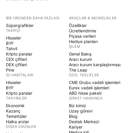
BIR ÜRÜNDEN DAHA FAZLASI
ARAÇLAR & ABONELIKLER
Süpergrafikler
Özellikler
TAKIPÇI
Ücretlendirme
Piyasa verileri
Hisseler
Hediye planları
BYF
İŞLEM
Tahvil
Kripto paralar
Genel Bakış
CEX çiftleri
Aracı kurum
DEX çiftleri
Aracı kurum karşılaştırması
Pine
The Leap
ISI HARITALARI
ÖZEL TEKLIFLER
Hisseler
CME Grubu vadeli işlemleri
BYF
Eurex vadeli işlemleri
Kripto paralar
ABD hisse paketi
TAKVIMLER
ŞIRKET HAKKINDA
Ekonomik
Biz kimiz
Kazanç
Uzay görevi
Temettüler
Blog
Halka arzlar
Destek Merkezi
DIĞER ÜRÜNLER
Kariyer
Medya kiti