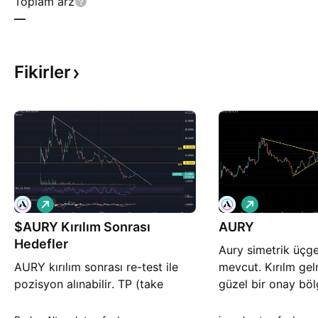
Toplam arz
—
Fikirler
A
A
l
l
$AURY Kırılım Sonrası
ı
AURY
ı
ş
ş
Hedefler
Aury simetrik üçg
AURY kırılım sonrası re-test ile
mevcut. Kırılm gel
pozisyon alınabilir. TP (take
güzel bir onay böl
profit = kar al) bölgeleri
Belirtili yere stopl