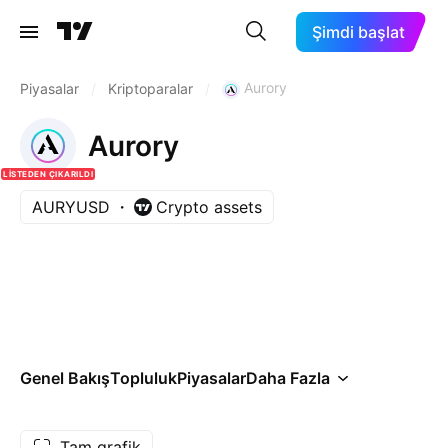
Şimdi başlat
Aurory
Piyasalar
/
Kriptoparalar
/
Aurory
LISTEDEN ÇIKARILDI
AURYUSD
Crypto assets
Genel Bakış
Topluluk
Piyasalar
Daha Fazla
Tam grafik