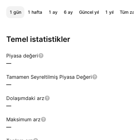
1 gün
1 hafta
1 ay
6 ay
Güncel yıl
1 yıl
Tüm zama
Temel istatistikler
Piyasa değeri
—
Tamamen Seyreltilmiş Piyasa Değeri
—
Dolaşımdaki arz
—
Maksimum arz
—